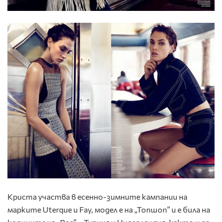
Криста участва в есенно-зимните кампании на
марките Uterque и Fay, модел е на „Топшоп” и е била на