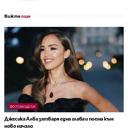
Вижте
още
ФОТОМОДЕЛИ
Джесика Алба затваря една глава и поема към
ново начало