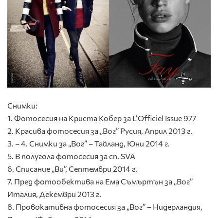
Снимки:
1. Фотосесия на Криста Кобер за L’Officiel Issue 977
2. Красива фотосесия за „Вог” Русия, Април 2013 г.
3. – 4. Снимки за „Вог” – Тайланд, Юни 2014 г.
5. В полугола фотосесия за сп. SVA
6. Списание „Ви”, Септември 2014 г.
7. Пред фотообектива на Ема Съмъртън за „Вог”
Италия, Декември 2013 г.
8. Провокативна фотосесия за „Вог” – Нидерландия,