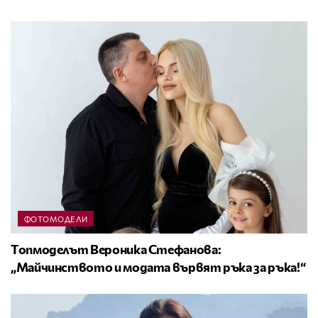
ФОТОМОДЕЛИ
Топмоделът Вероника Стефанова:
„Майчинството и модата вървят ръка за ръка!“