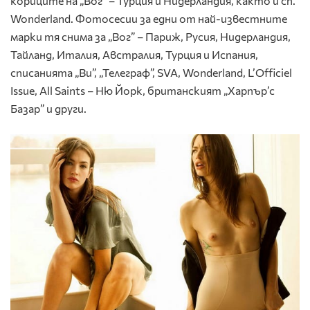
кориците на „Вог” – Турция и Нидерландия, както и сп.
Wonderland. Фотосесии за едни от най-известните
марки тя снима за „Вог” – Париж, Русия, Нидерландия,
Тайланд, Италия, Австралия, Турция и Испания,
списанията „Ви”, „Телеграф”, SVA, Wonderland, L’Officiel
Issue, All Saints – Ню Йорк, британският „Харпър’с
Базар” и други.