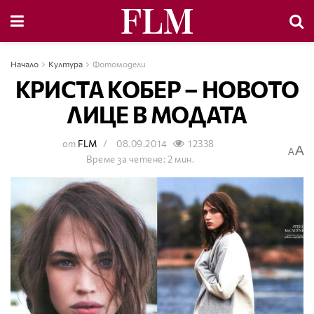
Начало
Култура
Фотомодели
КРИСТА КОБЕР – НОВОТО
ЛИЦЕ В МОДАТА
от
FLM
08.09.2014
12338
A
A
Време за четене: 2 мин.