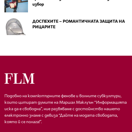
избор
ДОСПЕХИТЕ – РОМАНТИЧНАТА ЗАЩИТА НА
РИЦАРИТЕ
Подобно на компютърните фенове и волните субкултури,
които цитират думите на Маршал Маклуън “Информацията
иска да е свободна”, ние развяваме с достойнство нашето
електронно знаме с девиза “Дайте на модата свободата,
която й се полага!”.