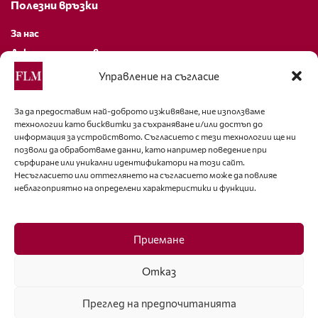
Полезни връзки
За нас
Декларация за поверителност
Политика за бисквитки
Управление на съгласие
За контакти
За да предоставим най-доброто изживяване, ние използваме
технологии като бисквитки за съхраняване и/или достъп до
editor@fashion-lifestyle.net
информация за устройството. Съгласието с тези технологии ще ни
позволи да обработваме данни, като например поведение при
+359 88 227 33 47
сърфиране или уникални идентификатори на този сайт.
Несъгласието или оттеглянето на съгласието може да повлияе
неблагоприятно на определени характеристики и функции.
Последвайте ни
Facebook
Приемане
Отказ
Преглед на предпочитанията
ISSN 1314-8915 Copyright © 2007-2025 Ot igla do konetz Ltd. & Fashion.bg