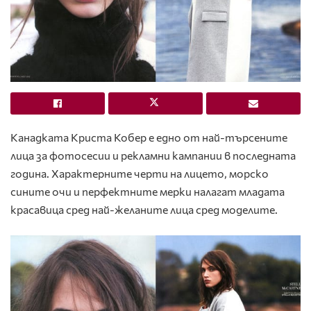
Канадката Криста Кобер е едно от най-търсените
лица за фотосесии и рекламни кампании в последната
година. Характерните черти на лицето, морско
сините очи и перфектните мерки налагат младата
красавица сред най-желаните лица сред моделите.