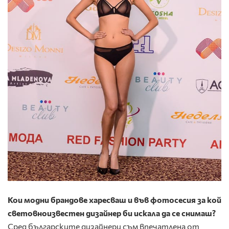
Кои модни брандове харесваш и във фотосесия за кой
световноизвестен дизайнер би искала да се снимаш?
Сред българските дизайнери съм впечатлена от