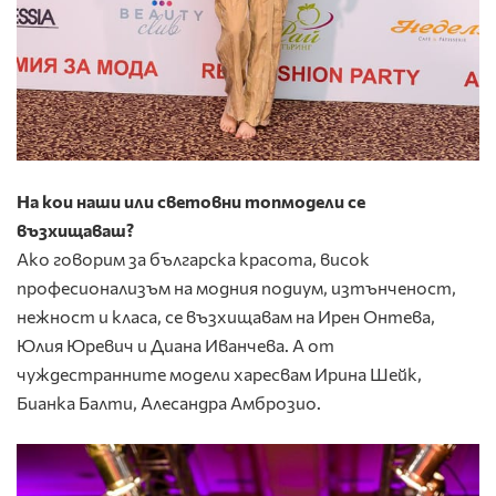
На кои наши или световни топмодели се
възхищаваш?
Ако говорим за българска красота, висок
професионализъм на модния подиум, изтънченост,
нежност и класа, се възхищавам на Ирен Онтева,
Юлия Юревич и Диана Иванчева. А от
чуждестранните модели харесвам Ирина Шейк,
Бианка Балти, Алесандра Амброзио.