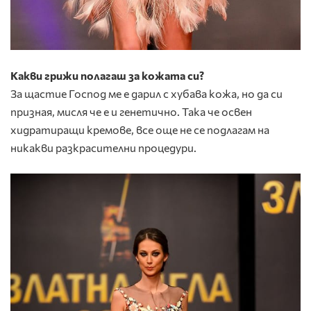
Какви грижи полагаш за кожата си?
За щастие Господ ме е дарил с хубава кожа, но да си
призная, мисля че е и генетично. Така че освен
хидратиращи кремове, все още не се подлагам на
никакви разкрасителни процедури.