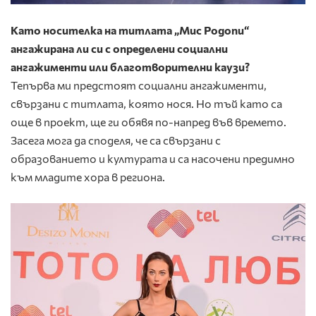
Като носителка на титлата „Мис Родопи“
aнгажирана ли си с определени социални
ангажименти или благотворителни каузи?
Тепърва ми предстоят социални ангажименти,
свързани с титлата, която нося. Но тъй като са
още в проект, ще ги обявя по-напред във времето.
Засега мога да споделя, че са свързани с
образованието и културата и са насочени предимно
към младите хора в региона.