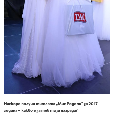
Наскоро получи титлата „Мис Родопи“ за 2017
година – какво е за теб тази награда?