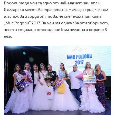
Родопите за мен са едно от най-магнетичните и
български места в страната ни. Няма да крия, че съм
щастлива и горда от това, че спечелих титлата
„Мис Родопи” 2017. За мен тя означава отговорност,
чест и социално отношение към региона и хората в
него.