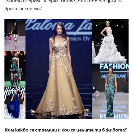
„Който се прави на врял и кипял, обикновено дрънка
врели-некипели.“
Към какво се стремиш и кои са целите ти в живота?