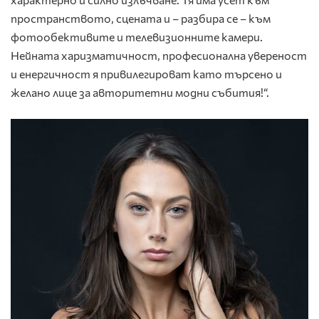
пространството, сцената и – разбира се – към
фотообективите и телевизионните камери.
Нейната харизматичност, професионална увереност
и енергичност я привилегироват като търсено и
желано лице за авторитетни модни събития!“.