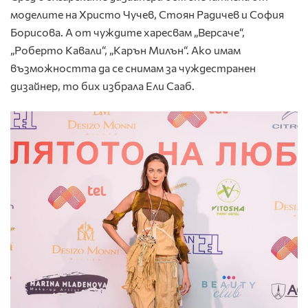
моделите на Христо Чучев, Стоян Радичев и София
Борисова. А от чуждите харесвам „Версаче“,
„Роберто Кавали“, „Карън Милън“. Ако имам
възможността да се снимам за чуждестранен
дизайнер, то бих избрала Ели Сааб.