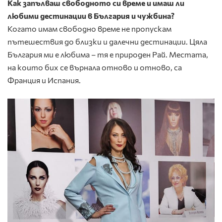
Как запълваш свободното си време и имаш ли
любими дестинации в България и чужбина?
Когато имам свободно време не пропускам
пътешествия до близки и далечни дестинации. Цяла
България ми е любима – тя е природен Рай. Местата,
на които бих се върнала отново и отново, са
Франция и Испания.