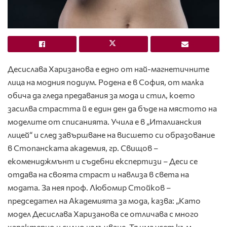
Десислава Харизанова е едно от най-магнетичните
лица на модния подиум. Родена е в София, от малка
обича да гледа предавания за мода и стил, което
засилва страстта й е един ден да бъде на мястото на
моделите от списанията. Учила е в „Италианския
лицей“ и след завършване на висшето си образование
в Стопанската академия, гр. Свищов –
екомениджмънт и съдебни експертизи – Деси се
отдава на своята страст и навлиза в света на
модата. За нея проф. Любомир Стойков –
председател на Академията за мода, казва: „Като
модел Десислава Харизанова се отличава с много
характерно и силно излъчване. Тя има усет към