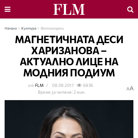
Начало
Култура
Фотомодели
МАГНЕТИЧНАТА ДЕСИ
ХАРИЗАНОВА –
АКТУАЛНО ЛИЦЕ НА
МОДНИЯ ПОДИУМ
от
FLM
08.09.2017
6836
A
A
Време за четене: 2 мин.