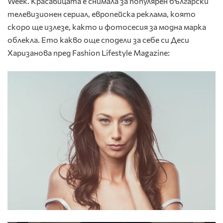
Week. Красавицата е снимала за популярен български
телевизионен сериал, европейска реклама, която
скоро ще излезе, както и фотосесия за модна марка
облекла. Ето какво още сподели за себе си Деси
Харизанова пред Fashion Lifestyle Magazine: