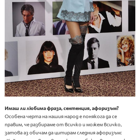
Имаш ли любима фраза, сентенция, афоризъм?
Особена черта на нашия народ е понякога да се
правим, че разбираме от всичко и можем всичко,
затова аз обичам да цитирам следния афоризъм: