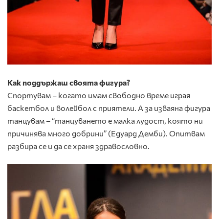
Как поддържаш своята фигура?
Спортувам – когато имам свободно време играя
баскетбол и волейбол с приятели. А за изваяна фигура
танцувам – “танцуването е малка лудост, която ни
причинява много добрини” (Едуард Демби). Опитвам
разбира се и да се храня здравословно.