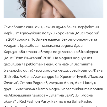
Със своите сини очи, нежно излъчване и перфектни
мерки, тя заслужено получи короната „Мис Родопи“
за 2017 година. Това не е единственото отличие за
младата красавица – миналата година Деси
Харизанова стана и втора подгласничка в конкурса
„Мис Свят България“ 2016. На модния подиум тя
дефилира за ревюта на едни от най-известните
български дизайнери и модни къщи, сред които: Жана
Жекова, Албена Александрова, Христо Чучев, „Палома
Фешън“, Стоян Радичев, Мерлин Арно, Axel Hardy и
други. Участвала е като модел в престижните прояви
на Академията за мода – „Златна игла“, „БГ модна
икона“ и Red Fashion Party, както и на Sofia Fashion