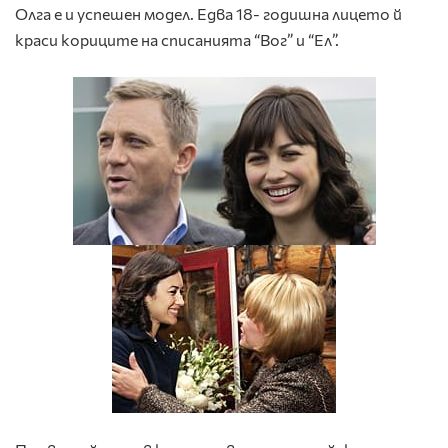
Олга е и успешен модел. Едва 18- годишна лицето й
краси кориците на списанията “Вог” и “Ел”.