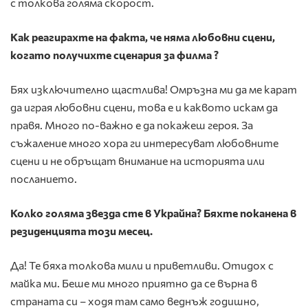
с толкова голяма скорост.
Как реагирахте на факта, че няма любовни сцени,
когато получихте сценария за
филма ?
Бях изключително щастлива! Омръзна ми да ме карат
да играя любовни сцени, това е и каквото искам да
правя. Много по-важно е да покажеш героя. За
съжаление много хора ги интересуват любовните
сцени и не обръщат внимание на историята или
посланието.
Колко голяма звезда сте в Украйна? Бяхте поканена в
резиденцията този месец.
Да! Те бяха толкова мили и приветливи. Отидох с
майка ми. Беше ми много приятно да се върна в
страната си – ходя там само веднъж годишно,