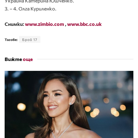
Украйна Катерина Юшченко.
3. – 4. Олга Куриленко.
Снимки:
www.zimbio.com
,
www.bbc.co.uk
Тагове:
Брой 17
Вижте
още