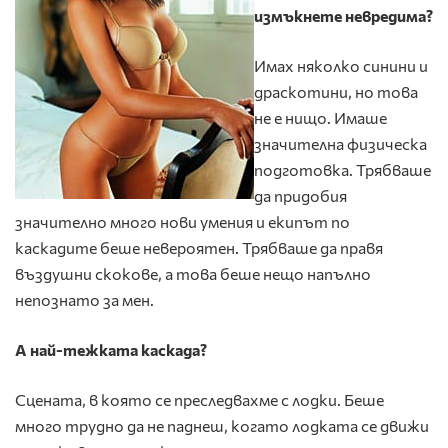
измъкнете невредима?
Имах няколко синини и
драскотини, но това
не е нищо. Имаше
значителна физическа
подготовка. Трябваше
да придобия
значително много нови умения и екипът по
каскадите беше невероятен. Трябваше да правя
въздушни скокове, а това беше нещо напълно
непознато за мен.
А най-тежката каскада?
Сцената, в която се преследвахме с лодки. Беше
много трудно да не паднеш, когато лодката се движи