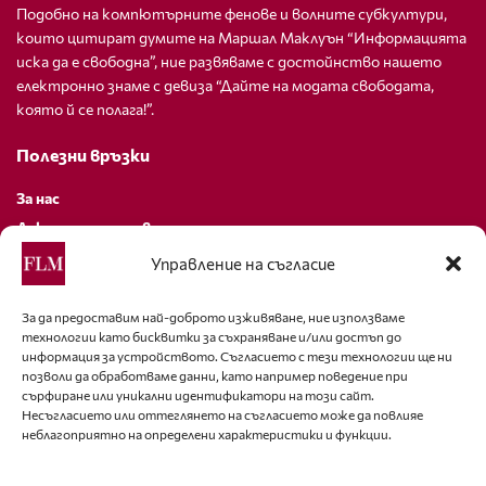
Подобно на компютърните фенове и волните субкултури,
които цитират думите на Маршал Маклуън “Информацията
иска да е свободна”, ние развяваме с достойнство нашето
електронно знаме с девиза “Дайте на модата свободата,
която й се полага!”.
Полезни връзки
За нас
Декларация за поверителност
Политика за бисквитки
Управление на съгласие
За контакти
За да предоставим най-доброто изживяване, ние използваме
технологии като бисквитки за съхраняване и/или достъп до
editor@fashion-lifestyle.net
информация за устройството. Съгласието с тези технологии ще ни
позволи да обработваме данни, като например поведение при
+359 88 227 33 47
сърфиране или уникални идентификатори на този сайт.
Несъгласието или оттеглянето на съгласието може да повлияе
неблагоприятно на определени характеристики и функции.
Последвайте ни