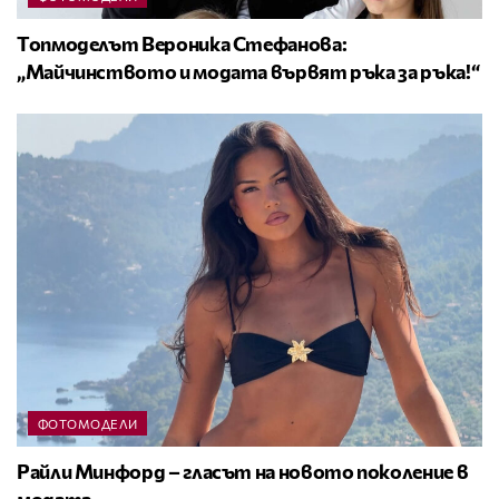
Топмоделът Вероника Стефанова:
„Майчинството и модата вървят ръка за ръка!“
ФОТОМОДЕЛИ
Райли Минфорд – гласът на новото поколение в
модата