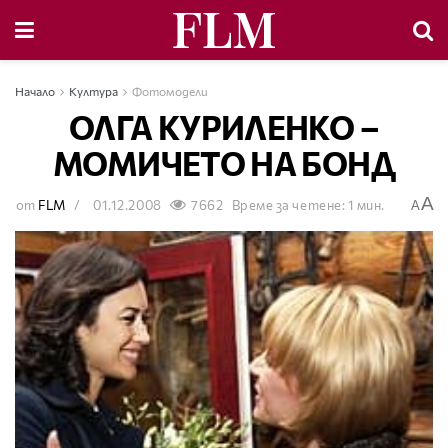
Начало
Култура
Фотомодели
ОЛГА КУРИЛЕНКО –
МОМИЧЕТО НА БОНД
A
от
FLM
01.12.2008
7662
Време за четене: 1 мин.
A