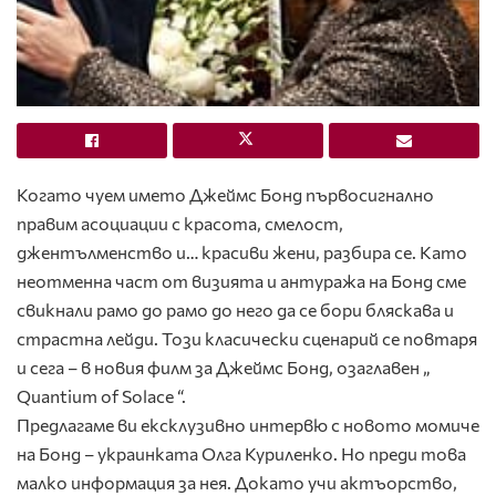
Когато чуем името Джеймс Бонд първосигнално
правим асоциации с красота, смелост,
джентълменство и… красиви жени, разбира се. Като
неотменна част от визията и антуража на Бонд сме
свикнали рамо до рамо до него да се бори бляскава и
страстна лейди. Този класически сценарий се повтаря
и сега – в новия филм за Джеймс Бонд, озаглавен „
Quantium of Solace “.
Предлагаме ви ексклузивно интервю с новото момиче
на Бонд – украинката Олга Куриленко. Но преди това
малко информация за нея. Докато учи актъорство,