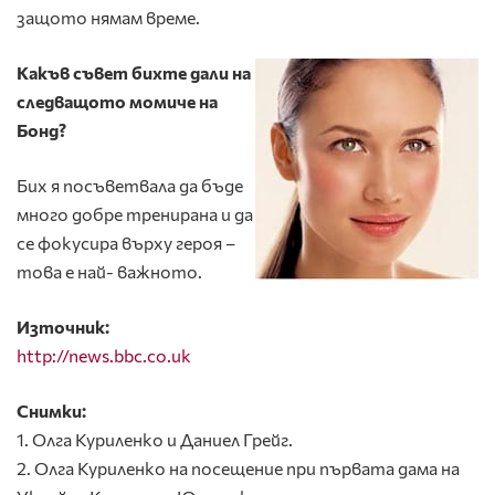
защото нямам време.
Какъв съвет бихте дали на
следващото момиче на
Бонд?
Бих я посъветвала да бъде
много добре тренирана и да
се фокусира върху героя –
това е най- важното.
Източник:
http://news.bbc.co.uk
Снимки:
1. Олга Куриленко и Даниел Грейг.
2. Олга Куриленко на посещение при първата дама на