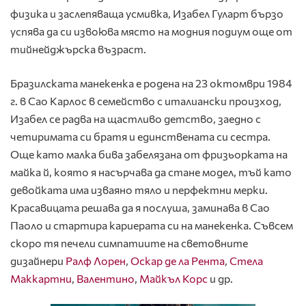
физика и заслепяваща усмивка, Изабел Гуларт бързо
успява да си извоюва място на модния подиум още от
тийнейджърска възраст.
Бразилската манекенка е родена на 23 октомври 1984
г. в Сао Карлос в семейство с италиански произход,
Изабел се радва на щастливо детство, заедно с
четиримата си братя и единствената си сестра.
Още като малка бива забелязана от фризьорката на
майка й, която я насърчава да стане модел, тъй като
девойката има изваяно тяло и перфектни мерки.
Красавицата решава да я послуша, заминава в Сао
Паоло и стартира кариерата си на манекенка. Съвсем
скоро тя печели симпатиите на световните
дизайнери
Ралф Лорен
,
Оскар де ла Рента
,
Стела
Маккартни
,
Валентино
,
Майкъл Корс
и др.