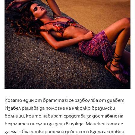
Когато един от братята й се разболява от диабет,
Изабел решава да помогне на няколко бразилски
болници, които набират средства за доставяне на
безплатен инсулин за деца в нужда. Манекенката се
заема с благотворителна дейност и взема активно