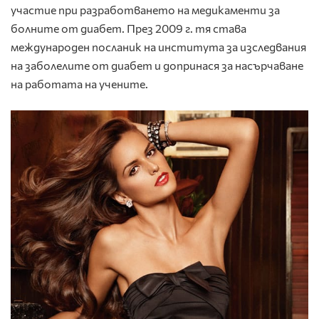
участие при разработването на медикаменти за
болните от диабет. През 2009 г. тя става
международен посланик на института за изследвания
на заболелите от диабет и допринася за насърчаване
на работата на учените.