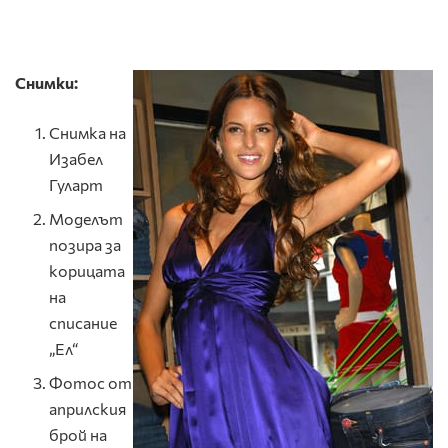
Снимки:
Снимка на
Изабел
Гуларт
Моделът
позира за
корицата
на
списание
„Ел“
Фотос от
априлския
брой на