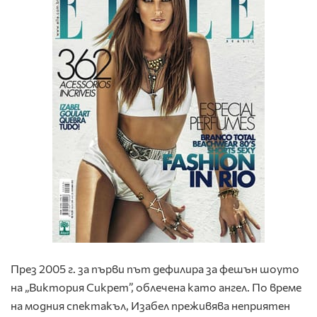
През 2005 г. за първи път дефилира за фешън шоуто
на „Виктория Сикрет”, облечена като ангел. По време
на модния спектакъл, Изабел преживява неприятен