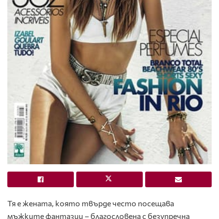
Тя е жената, която твърде често посещава
мъжките фантазии – благословена с безупречна