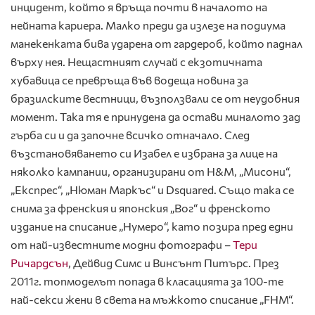
инцидент, който я връща почти в началото на
нейната кариера. Малко преди да излезе на подиума
манекенката бива ударена от гардероб, който паднал
върху нея. Нещастният случай с екзотичната
хубавица се превръща във водеща новина за
бразилските вестници, възползвали се от неудобния
момент. Така тя е принудена да остави миналото зад
гърба си и да започне всичко отначало. След
възстановяването си Изабел е избрана за лице на
няколко кампании, организирани от H&M, „Мисони“,
„Експрес“, „Нюман Маркъс“ и Dsquared. Също така се
снима за френския и японския „Вог“ и френското
издание на списание „Нумеро“, като позира пред едни
от най-известните модни фотографи –
Тери
Ричардсън
, Дейвид Симс и Винсънт Питърс. През
2011г. топмоделът попада в класацията за 100-те
най-секси жени в света на мъжкото списание „FHM“.