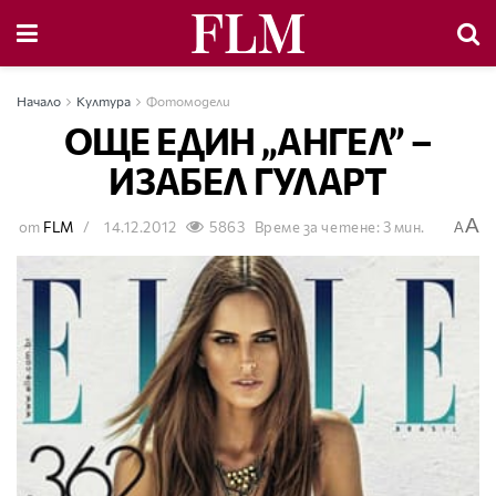
Начало
Култура
Фотомодели
ОЩЕ ЕДИН „АНГЕЛ” –
ИЗАБЕЛ ГУЛАРТ
A
от
FLM
14.12.2012
5863
Време за четене: 3 мин.
A