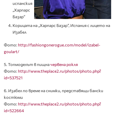
испанския
„Харпарс
Базар“
Корицата на „Харпарс Базар“, Испания с лицето на
Изабел
Фото:
http://fashiongonerogue.com/model/izabel-
goulart/
5. Топмоделът в пищна
червена рокля
Фото:
http://www.theplace2.ru/photos/photo.php?
id=537521
6. Изабел по време на снимки, представящи бански
костюми
Фото:
http://www.theplace2.ru/photos/photo.php?
id=522664