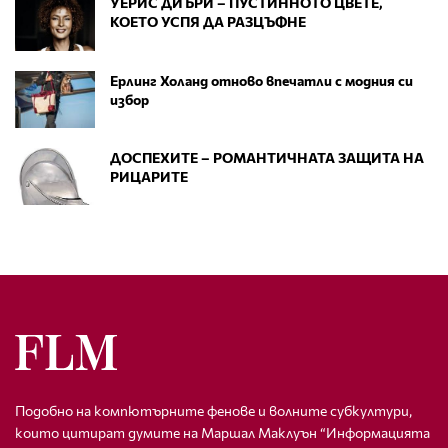
УЕРИС ДИЪРИ – ПУСТИННОТО ЦВЕТЕ,
КОЕТО УСПЯ ДА РАЗЦЪФНЕ
Ерлинг Холанд отново впечатли с модния си
избор
ДОСПЕХИТЕ – РОМАНТИЧНАТА ЗАЩИТА НА
РИЦАРИТЕ
Подобно на компютърните фенове и волните субкултури,
които цитират думите на Маршал Маклуън “Информацията