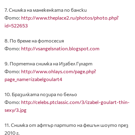
7. Снимка на манекенката по бански
Фото:
http://www.theplace2.ru/photos/photo.php?
id=522653
8. По време на фотосесия
Фото:
http://vsangelsnation.blogspot.com
9. Портетна снимка на Изабел Гуларт
Фото:
http://www.ohlays.com/page.php?
page_name=izabelgoulart4
10. Бразилката позира по бельо
Фото:
http://celebs.ptclassic.com/3/izabel-goulart-thin-
sexy/3.jpg
11. Снимка от афтър партито на фешън шоуто през
2010 г.