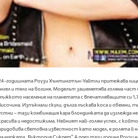
24-годишната Роузи Хънтингтън-Уайтли притежава лице
ангел и тяло на богиня. Моделът зашеметява голяма част
мъжкото население на планетата с впечатляващите си 1,7
височина. Изпъкнали скули, дълга лъскава коса и обемни, п
устни – тази комбинация кара блондинката да изглежда н
красива и недостижима. Нейният най-голям успех, с който
придобива световна известност като модел, е ролята й на
на марката „Виктория Сикрет”. А през тази година Роузи 