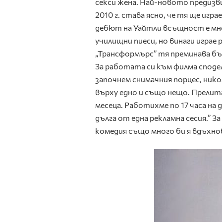
секси жена. Най-новото предизв
2010 г. става ясно, че тя ще иг
дебют на Уайтли всъщност е мно
училищни пиеси, но винаги играе
„Трансформърс” тя преминава бър
За работата си към филма сподел
започнем снимачния порцес, нико
върху едно и също нещо. Прелит
месеца. Работихме по 17 часа на 
дълга от една рекламна сесия.” З
комедия също много би я вдъхно