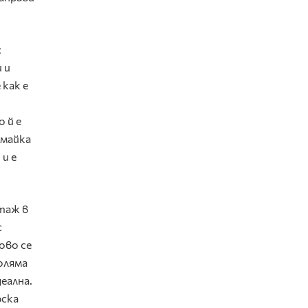
с
 и
 как е
 й е
 майка
 и е
таж в
с
ово се
голяма
еална.
рска