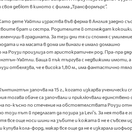
и своя дебют в киното с филма „Трансформърс”.
Като дете Уайтли израства във ферма в Англия заедно съ
своите брат и сестра. Родителите й отглеждат кокошки
зеленчуци в градината. За тези дни тя си спомня с умиление
родата и на масата в дома им винаги е имало домашно
 на Роузи произлиза от аристократичен род. Пра-пра дядо
тън-Уайтли. Баща й пък търгува с недвижими имоти, а
узи отбелязва, че е висока 1,80 м., има фантастично тяло
ънтингтън започва на 15 г., когато изкарва ученически с
ия тогава обаче са започвали и приключвали единствено 
дина по-късно по стечение на обстоятелствата Роузи отн
 този път й предлагат да позира за Levi’s. За нея това е 
тя все още носи шини на зъбите и кожата й не е съвсем ид
и купува кола-форд, макар все още да не е изкарала шофьо