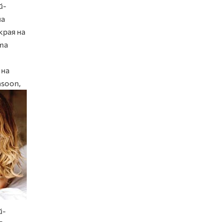
й-
на
края на
ата
 на
nsoon,
й-