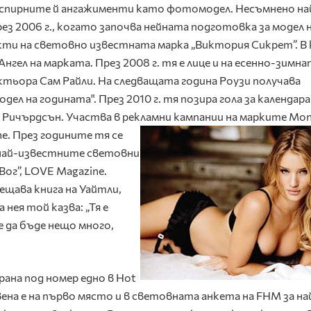
неспирните й ангажименти като фотомодел. Несъмнено на
з 2006 г., когато започва нейната подготовка за модел 
и на световно известната марка „Виктория Сикрет”. В 
нгел на марката. През 2008 г. тя е лице и на есенно-зимн
актьора Сам Райли. На следващата година Роузи получава
дел на годината". През 2010 г. тя позира гола за календара
и Ричърдсън. Участва в рекламни кампании на марките Mo
ne.
През годините тя се
 най-известните световни
Вог”, LOVE Magazine.
щава книга на Уайтли,
 нея той казва: „Тя е
е да бъде нещо много,
рана под номер едно в Hot
вена е на първо място и в световната анкета на FHM за на