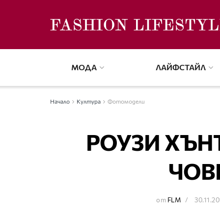
МОДА
ЛАЙФСТАЙЛ
Начало
Култура
Фотомодели
РОУЗИ ХЪНТ
ЧОВ
от
FLM
30.11.20