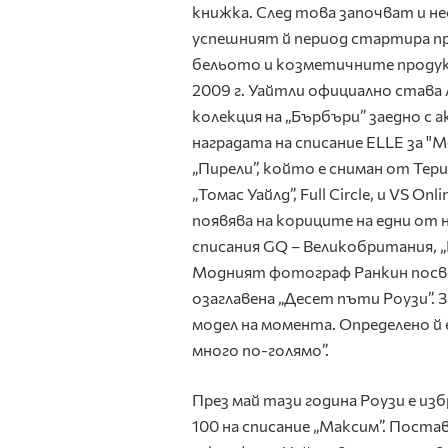
книжка. След това започват и 
успешният й период стартира пре
бельото и козметичните продукт
2009 г. Уайтли официално става А
колекция на „Бърбъри” заедно с 
наградата на списание ELLE за "Мо
„Пирели”, който е сниман от Тер
„Томас Уайлд”, Full Circle, и VS Onli
появява на кориците на едни от
списания GQ – Великобритания, „
Модният фотограф Ранкин посве
озаглавена „Десет пъти Роузи”. За
модел на момента. Определено й 
много по-голямо”.
През май тази година Роузи е изб
100 на списание „Максим”. Поста