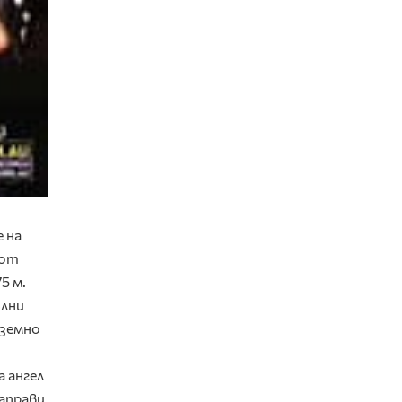
 на
 от
5 м.
ълни
еземно
 ангел
направи