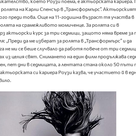
икателство, което Роузи поема, е актьорската кариера. 
рае ролята на Карли Спенсър в „Трансформърс”. Актьорския
го преди това. Още на 11-годишна възраст тя участва в
 ролята на срамежливото момиченце. За ролята си в
з актьорски курс за три седмици, защото няма време за 
я: „Преди да ме изберат за ролята в „Трансформърс” и да
га не ми се беше случвало да работя повече от три седмиц
ах из целия свят. Снимането на един филм продължава сед
ден, пет дни в седмицата, а лентата стана около 50 пъти 
а актьорската си кариера Роузи казва, че участието й в ед
вило.