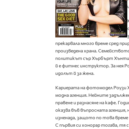
прекарвала много време сред при
произведена храна. Семейството
политикът сър Хърбърт Хънтинг
й е фитнес инструктор. За нея Ро
идолът й за жена.
Кариерата на фотомодел Роузи Х
модна агенция. Нейните задължен
правене и разнасяне на кафе. Го
оказва във въпросната агенция, но
изненада, защото по това време 
С първия си хонорар тогава, тя с