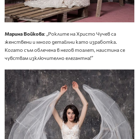
Марина Войкова
: „Роклите на Христо Чучев са
женствени и много детайлни като изработка.
Когато съм облечена в негов тоалет, наистина се
чувствам изключително елегантна!”