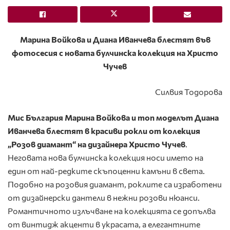
Марина Войкова и Диана Иванчева блестят във
фотосесия с новата булчинска колекция на Христо
Чучев
Силвия Тодорова
Мис България Марина Войкова и топ моделът Диана
Иванчева блестят в красиви рокли от колекция
„Розов диамант“ на дизайнера Христо Чучев
.
Неговата нова булчинска колекция носи името на
един от най-редките скъпоценни камъни в света.
Подобно на розовия диамант, роклите са изработени
от дизайнерски дантели в нежни розови нюанси.
Романтичното излъчване на колекцията се допълва
от винтидж акценти в украсата, а елегантните