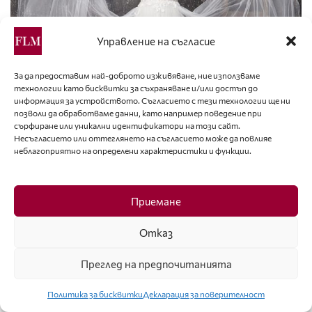
Управление на съгласие
За да предоставим най-доброто изживяване, ние използваме
технологии като бисквитки за съхраняване и/или достъп до
информация за устройството. Съгласието с тези технологии ще ни
позволи да обработваме данни, като например поведение при
сърфиране или уникални идентификатори на този сайт.
Несъгласието или оттеглянето на съгласието може да повлияе
неблагоприятно на определени характеристики и функции.
Приемане
Отказ
Преглед на предпочитанията
Политика за бисквитки
Декларация за поверителност