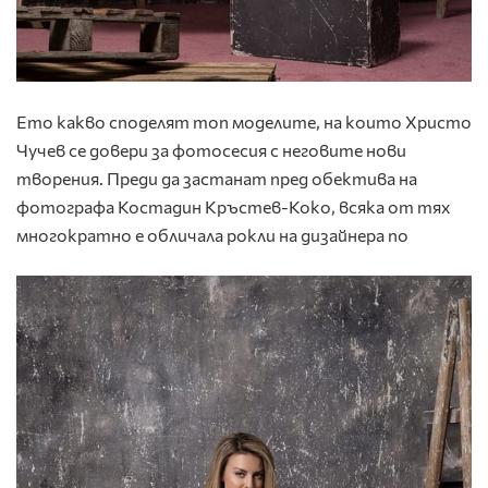
Ето какво споделят топ моделите, на които Христо
Чучев се довери за фотосесия с неговите нови
творения. Преди да застанат пред обектива на
фотографа Костадин Кръстев-Коко, всяка от тях
многократно е обличала рокли на дизайнера по