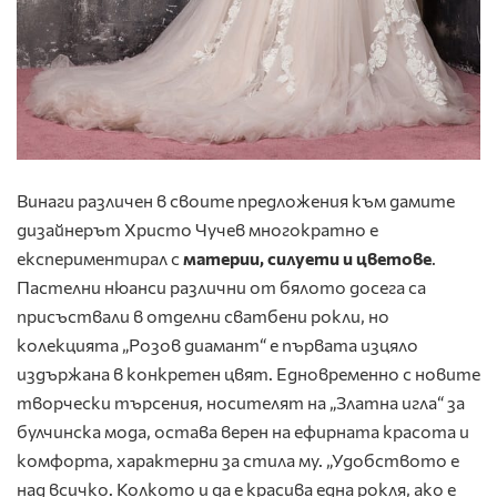
Винаги различен в своите предложения към дамите
дизайнерът Христо Чучев многократно е
експериментирал с
материи, силуети и цветове
.
Пастелни нюанси различни от бялото досега са
присъствали в отделни сватбени рокли, но
колекцията „Розов диамант“ е първата изцяло
издържана в конкретен цвят. Едновременно с новите
творчески търсения, носителят на „Златна игла“ за
булчинска мода, остава верен на ефирната красота и
комфорта, характерни за стила му. „Удобството е
над всичко. Колкото и да е красива една рокля, ако е