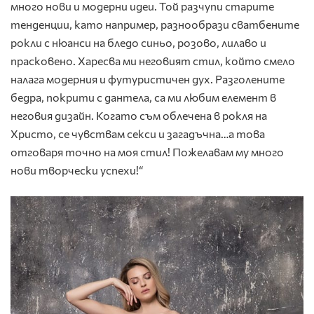
много нови и модерни идеи. Той разчупи старите
тенденции, като например, разнообрази сватбените
рокли с нюанси на бледо синьо, розово, лилаво и
прасковено. Харесва ми неговият стил, който смело
налага модерния и футуристичен дух. Разголените
бедра, покрити с дантела, са ми любим елемент в
неговия дизайн. Когато съм облечена в рокля на
Христо, се чувствам секси и загадъчна…а това
отговаря точно на моя стил! Пожелавам му много
нови творчески успехи!“