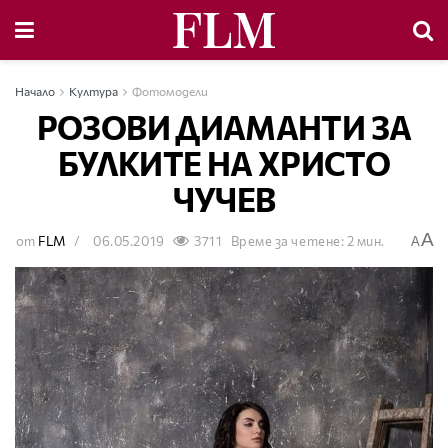
Начало
Култура
Фотомодели
РОЗОВИ ДИАМАНТИ ЗА
БУЛКИТЕ НА ХРИСТО
ЧУЧЕВ
A
от
FLM
06.05.2019
3711
Време за четене: 2 мин.
A