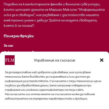
Подобно на компютърните фенове и волните субкултури,
които цитират думите на Маршал Маклуън “Информацията
иска да е свободна”, ние развяваме с достойнство нашето
електронно знаме с девиза “Дайте на модата свободата,
която й се полага!”.
Полезни връзки
За нас
Декларация за поверителност
Политика за бисквитки
Управление на съгласие
За контакти
За да предоставим най-доброто изживяване, ние използваме
технологии като бисквитки за съхраняване и/или достъп до
editor@fashion-lifestyle.net
информация за устройството. Съгласието с тези технологии ще ни
позволи да обработваме данни, като например поведение при
+359 88 227 33 47
сърфиране или уникални идентификатори на този сайт.
Несъгласието или оттеглянето на съгласието може да повлияе
неблагоприятно на определени характеристики и функции.
Последвайте ни