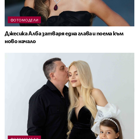
ФОТОМОДЕЛИ
Джесика Алба затваря една глава и поема към
ново начало