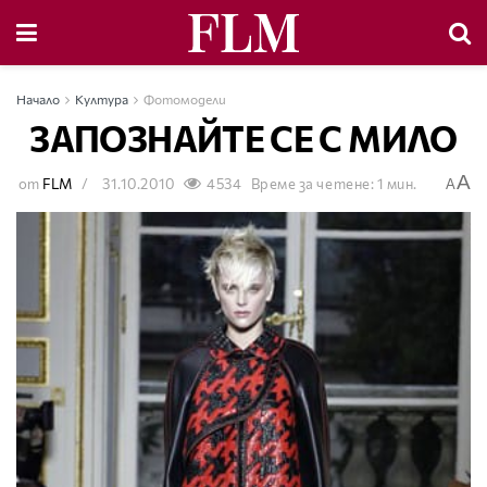
Начало
Култура
Фотомодели
ЗАПОЗНАЙТЕ СЕ С МИЛО
A
от
FLM
31.10.2010
4534
Време за четене: 1 мин.
A