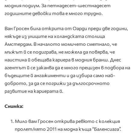
модния подиум. За петнадесет-шестнадесет
годишните девойки това е много трудно.
Ван Гросен била открита от Оарди преди две години,
някъде из улиците на холандската столица
Амстердам. В началото момичето сметнало, че
мъжът й се подиграва, не можела да повярва, че
наистина й обещава кариера в модния бранш. Днес
агентът й се заканва да е много прецизен в подбора на
бъдещите й ангажименти и да избира само най-
доброто, за да се погрижи за дългосрочното
развитие на кариерата й.
Снимка:
Мило вам Гросен открива ревюто с колекция
пролет/лято 2011 на модна къща “Баленсиага”.