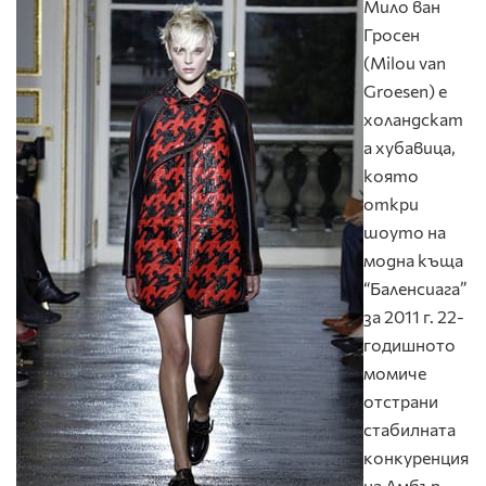
Мило ван
Гросен
(Milou van
Groesen) е
холандскат
а хубавица,
която
откри
шоуто на
модна къща
“Баленсиага”
за 2011
г. 22-
годишното
момиче
отстрани
стабилната
конкуренция
на Амбър