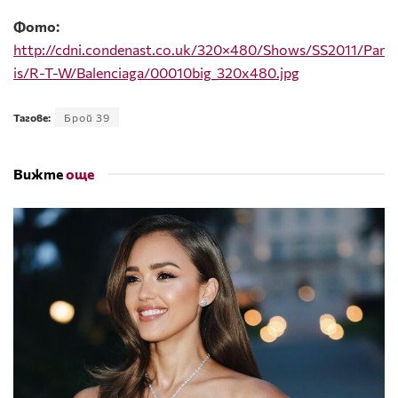
Фото:
http://cdni.condenast.co.uk/320×480/Shows/SS2011/Par
is/R-T-W/Balenciaga/00010big_320x480.jpg
Тагове:
Брой 39
Вижте
още