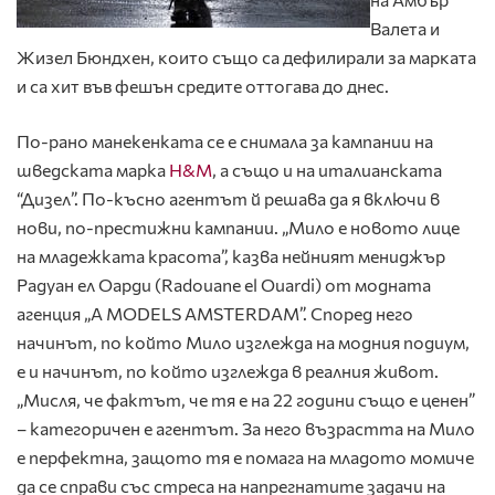
Валета и
Жизел Бюндхен, които също са дефилирали за марката
и са хит във фешън средите оттогава до днес.
По-рано манекенката се е снимала за кампании на
шведската марка
H&M
, а също и на италианската
“Дизел”. По-късно агентът й решава да я включи в
нови, по-престижни кампании. „Мило е новото лице
на младежката красота”, казва нейният мениджър
Радуан ел Оарди (Radouane el Ouardi) от модната
агенция „A MODELS AMSTERDAM”. Според него
начинът, по който Мило изглежда на модния подиум,
е и начинът, по който изглежда в реалния живот.
„Мисля, че фактът, че тя е на 22 години също е ценен”
– категоричен е агентът. За него възрастта на Мило
е перфектна, защото тя е помага на младото момиче
да се справи със стреса на напрегнатите задачи на