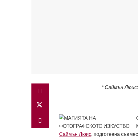
* Саймън Люис:
Саймън Люис
, подготвена съвмес