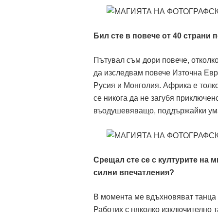
Бил сте в повече от 40 страни 
Пътувал съм дори повече, отколко
да изследвам повече Източна Евр
Русия и Монголия. Африка е толк
се никога да не загубя приключен
въодушевяващо, поддържайки ума 
Срещал сте се с културите на м
силни впечатления?
В момента ме вдъхновяват танца 
Работих с няколко изключително т