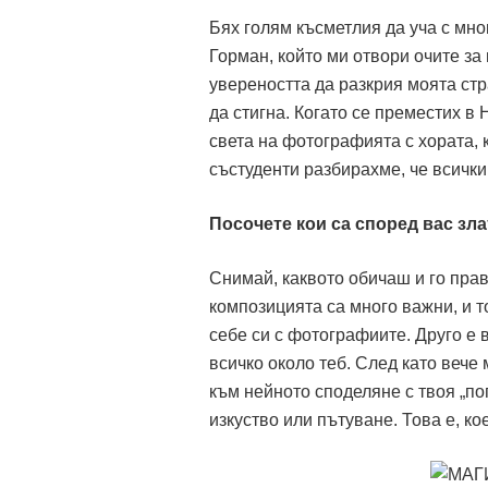
Бях голям късметлия да уча с мно
Горман, който ми отвори очите з
увереността да разкрия моята стр
да стигна. Когато се преместих в 
света на фотографията с хората, 
състуденти разбирахме, че всички
Посочете кои са според вас з
Снимай, каквото обичаш и го прав
композицията са много важни, и т
себе си с фотографиите. Друго е 
всичко около теб. След като вече
към нейното споделяне с твоя „пог
изкуство или пътуване. Това е, к