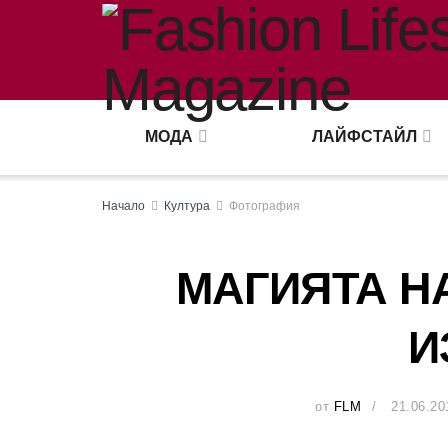
МОДА
ЛАЙФСТАЙЛ
Начало
Култура
Фотография
МАГИЯТА Н
И
от
FLM
21.06.20