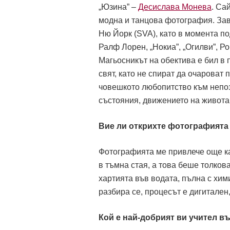
„Юзина” –
Десислава Монева
. Са
модна и танцова фотография. Зав
Ню Йорк (SVA), като в момента по
Ралф Лорен, „Нокиа”, „Огилви”, Ро
Mагьосникът на обектива е бил в 
свят, като не спират да очароват
човешкото любопитство към непоз
състояния, движението на живота
Вие ли открихте фотографията 
Фотографията ме привлече още кат
в тъмна стая, а това беше толков
хартията във водата, пълна с хими
разбира се, процесът е дигитален,
Кой е най-добрият ви учител 