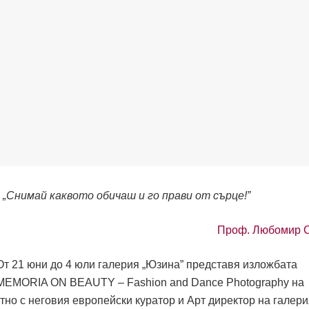
 „Снимай каквото обичаш и го прави от сърце!”
Проф. Любомир 
Oт 21 юни до 4 юли галерия „Юзина” представя изложбата
MEMORIA ON BEAUTY – Fashion and Dance Photography на
тно с неговия европейски куратор и Арт директор на галер