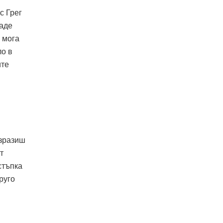
с Грег
даде
 мога
ло в
ите
изразиш
т
стъпка
руго