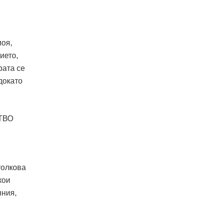
моя,
ието,
рата се
докато
толкова
кои
яния,