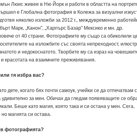
ймън Люис живее в Ню Йорк и работи в областта на портрет
ършил е Глобална фотография в Колежа за визуални изкус
дготвя няколко изложби за 2012 г., междувременно работей
бърт Марк, „Канон”, „Харпърс Базар” Мексико и мн. др.
повече от 40 страни. Фотографиите му също са обиколили ц
 посетителите на изложбите със своята непреходност, илюст
натото и недокоснатото. Творбите му са израз на човешкит
 и красотата на взаимните преживявания.
или тя избра вас?
о дете, когато бях почти самоук, учейки се да отпечатвам 
а удивително за мен. Обичах да гледам появяващите се обр
кали. Беше като магия, която така и си остана у мен. Сега,
 но магията си остава.
във фотографията?