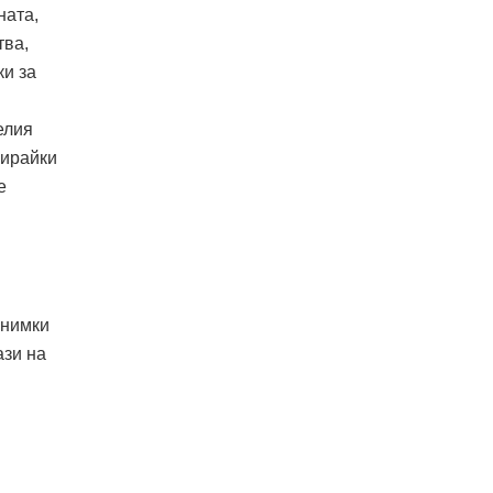
ната,
тва,
ки за
елия
рирайки
е
снимки
ази на