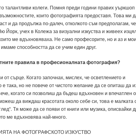
го талантливи колеги. Помня преди години правих уъркшоп 
а възможностите, които фотографията предоставя. Това ми 
аст и да продължа по-далеч, отколкото съм предполагам, че
Ню Йорк, учех в Колежа за визуални изкуства и живеех изця
които ме вдъхновяваха. Не само професорите, но и аз и мо
 имаме способността да се учим един друг.
латните правила в професионалната фотография?
и от сърце. Когато започнах, мислех, че осветлението и
о е така, но не повече от чистото желание да се опиташ да 
вече, когато си позволиш да бъдеш вдъхновен и впечатлен о
 можеш да виждаш красотата около себе си, това е малката 
лед“. Тя може да се появи от книги или музика, описвайки д
оето ме вдъхновява най-много.