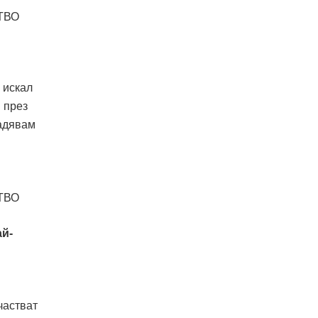
 искал
 през
Надявам
ай-
частват