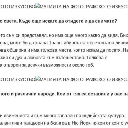
по света. Къде още искате да отидете и да снимате?
то съм си представял, но има още много какво да видя. Бих
опа, може би да хвана Транссибирската железопътна линия
ова обширна и има толкова места, които искам да посетя. 
ския си дух и любовта към пътешествия. Толкова е
отворен за всички възможности около теб.
ного и различни народи. Кои от тях са оставили у вас н
и движенията и съм много запален по индийската култура.
алантливи танцьори на бхангра в Ню Йорк, някои от които у