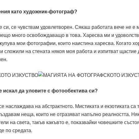
жения като художник-фотограф?
е си, се чувствам удовлетворен. Сякаш работата вече не е 
 нещо много освобождаващо в това. Харесва ми и удоволств
и купува мои фотографии, които наистина харесва. Когато хо
 си сложили на стената някоя моя работа и изпитват щастие 
мен.
е искал да уловите с фотообектива си?
се наслаждава на абстрактното. Мистиката и екзотиката са 
създавам неща, които не отразяват напълно реалността. Ня
ли на света, такъв какъвто е, показвайки човешките състо
е по средата.