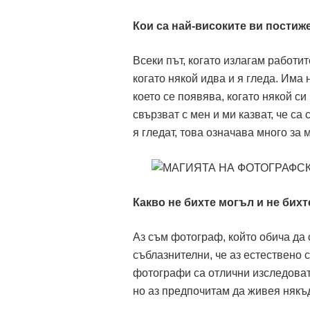
Кои са най-високите ви пости
Всеки път, когато излагам работит
когато някой идва и я гледа. Има
което се появява, когато някой с
свързват с мен и ми казват, че са
я гледат, това означава много за 
Какво не бихте могъл и не бихт
Аз съм фотограф, който обича да 
съблазнителни, че аз естествено 
фотографи са отлични изследовате
но аз предпочитам да живея някъд