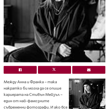
Между Анна и Франка – така
накратко би могла да се опише
кариерата на Стивън Мейзъл –
един от най-фамозните
съвременни фотографи. И ако все