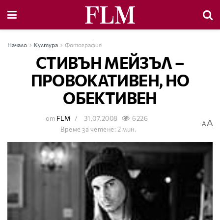
Начало
Култура
Фотография
СТИВЪН МЕЙЗЪЛ –
ПРОВОКАТИВЕН, НО
ОБЕКТИВЕН
от
FLM
31.07.2008
6226
A
A
Време за четене: 2 мин.