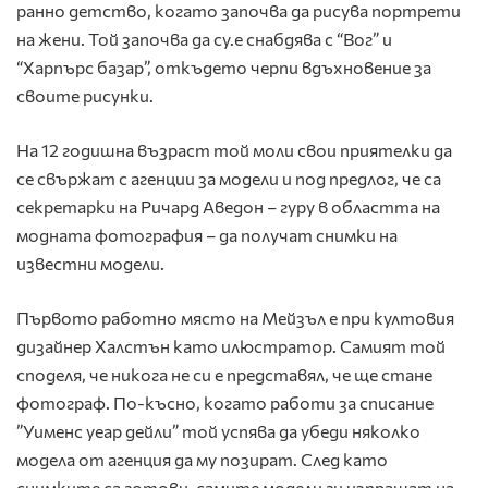
ранно детство, когато започва да рисува портрети
на жени. Той започва да су.е снабдява с “Вог” и
“Харпърс базар”, откъдето черпи вдъхновение за
своите рисунки.
На 12 годишна възраст той моли свои приятелки да
се свържат с агенции за модели и под предлог, че са
секретарки на Ричард Аведон – гуру в областта на
модната фотография – да получат снимки на
известни модели.
Първото работно място на Мейзъл е при култовия
дизайнер Халстън като илюстратор. Самият той
споделя, че никога не си е представял, че ще стане
фотограф. По-късно, когато работи за списание
”Уименс уеар дейли” той успява да убеди няколко
модела от агенция да му позират. След като
снимките са готови, самите модели ги изпращат на