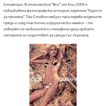
концепции. В италианския “Вог” от юли 2005 е
публикувана фотографска история, наречена “Лудост
за промяна”. Там Стивън мейзъл проследява моделите
преди и след пластични хирургически намеси – те
говорят по мобилните си телефони дори докато
сестрите ги подготвят за среща със скалпела.