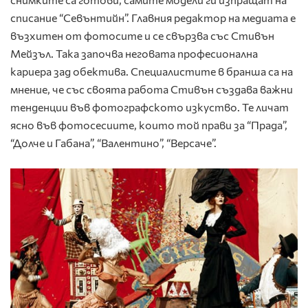
списание “Севънтийн”. Главния редактор на медиата е
възхитен от фотосите и се свързва със Стивън
Мейзъл. Така започва неговата професионална
кариера зад обектива. Специалистите в бранша са на
мнение, че със своята работа Стивън създава важни
тенденции във фотографското изкуство. Те личат
ясно във фотосесиите, които той прави за “Прада”,
“Долче и Габана”, “Валентино”, “Версаче”.