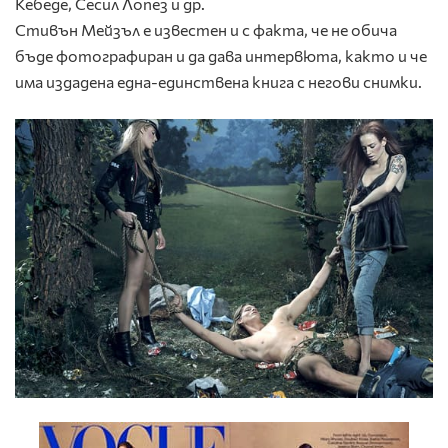
Кебеде, Сесил Лопез и др.
Стивън Мейзъл е известен и с факта, че не обича
бъде фотографиран и да дава интервюта, както и че
има издадена една-единствена книга с негови снимки.