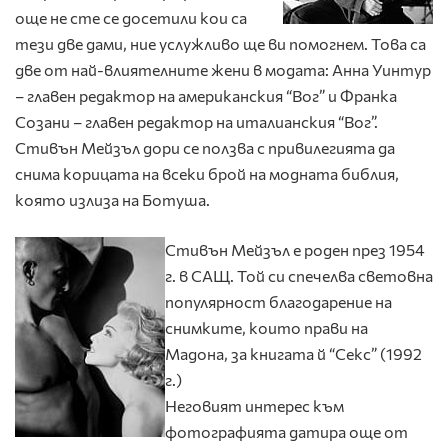
още не сте се досетили кои са
тези две дами, ние услужливо ще ви помогнем. Това са
две от най-влиятелните жени в модата: Анна Уинтур
– главен редактор на американския “Вог” и Франка
Созани – главен редактор на италианския “Вог”.
Стивън Мейзъл дори се ползва с привилегията да
снима корицата на всеки брой на модната библия,
която излиза на Ботуша.
Стивън Мейзъл е роден през 1954
г. в САЩ. Той си спечелва световна
популярност благодарение на
снимките, които прави на
Мадона, за книгата й “Секс” (1992
г.)
Неговият интерес към
фотографията датира още от