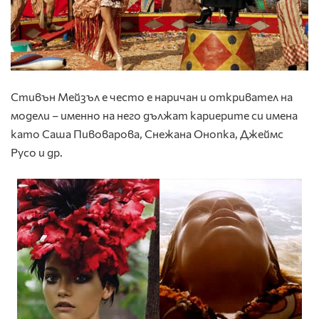
Стивън Мейзъл е често е наричан и откривател на
модели – именно на него дължат кариерите си имена
като Саша Пивоварова, Снежана Онопка, Джеймс
Русо и др.