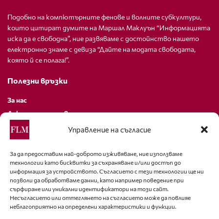
Подобно на компютърните фенове и волните субкултури,
които цитират думите на Маршал Маклуън “Информацията
иска да е свободна”, ние развяваме с достойнство нашето
електронно знаме с девиза “Дайте на модата свободата,
която й се полага!”.
Полезни връзки
За нас
Декларация за поверителност
Политика за бисквитки
Управление на съгласие
За контакти
За да предоставим най-доброто изживяване, ние използваме
технологии като бисквитки за съхраняване и/или достъп до
editor@fashion-lifestyle.net
информация за устройството. Съгласието с тези технологии ще ни
позволи да обработваме данни, като например поведение при
+359 88 227 33 47
сърфиране или уникални идентификатори на този сайт.
Несъгласието или оттеглянето на съгласието може да повлияе
неблагоприятно на определени характеристики и функции.
Последвайте ни