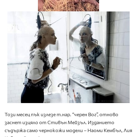
Този месец пък излезе т.нар. “черен Вог”, отново
заснет изцяло от Стивън Мейзъл. Изданието
съдържа само чернокожи модели – Наоми Кембъл, Лия