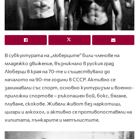
В субкултурата на „люберците“ били членове на
младежко движение, възникнало в руския град
Люберци в края на 70-те и съществувало до
началото на 90-те години в СССР. Активно се
занимавали със спорт, основно културизъм и военно-
приложни спортове – ръкопашен бой, бокс, бягане,
плуване, скокове. Живели живот без наркотици,
цигари и алкохол, и активно се противопоставяли на
хипитата, пънкарите и метълистите.