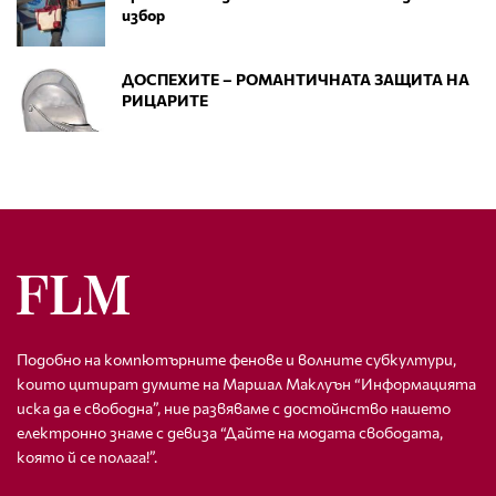
избор
ДОСПЕХИТЕ – РОМАНТИЧНАТА ЗАЩИТА НА
РИЦАРИТЕ
Подобно на компютърните фенове и волните субкултури,
които цитират думите на Маршал Маклуън “Информацията
иска да е свободна”, ние развяваме с достойнство нашето
електронно знаме с девиза “Дайте на модата свободата,
която й се полага!”.