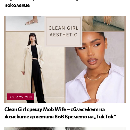
поколение
СУБКУЛТУРИ
Clean Girl срещу Mob Wife – сблъсъкът на
женските архетипи във времето на „ТикТок“