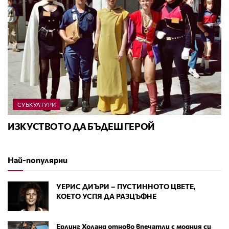
СУБКУЛТУРИ
ИЗКУСТВОТО ДА БЪДЕШ ГЕРОЙ
Най-популярни
УЕРИС ДИЪРИ – ПУСТИННОТО ЦВЕТЕ,
КОЕТО УСПЯ ДА РАЗЦЪФНЕ
Ерлинг Холанд отново впечатли с модния си