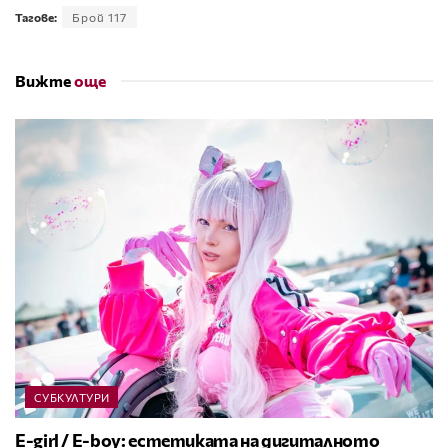
Тагове:
Брой 117
Вижте
още
СУБКУЛТУРИ
E-girl / E-boy: естетиката на дигиталното