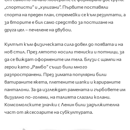
„спортисти“ и „хулигани“. Първите поставяли
спорта на преден план, стремейки се към резултати, а
за вторите е бил само средство за постигане на
друга цел – печелене на двубои.
Култът към физическата сила довел до появата и на
нов стил. През лятото носили тениски и потници, за
да се виждат оформените им тела. Блузи с щампи на
герои като „Рамбо“ също били много
разпространени. През зимата популярни били
ватираните якета, плетените шапки и карираните
панталони. За да изглеждат рамената и гърбовете им
визуално по-големи, на талията слагали колани.
Комсомолските значки с Ленин били задължителна
част от аксесоарите на субкултурата.