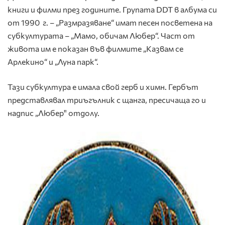
книги и филми през годините. Групата DDT в албума си
от 1990 г. – „Размразяване“ имат песен посветена на
субкултурата – „Мамо, обичам Любер“. Част от
живота им е показан във филмите „Казвам се
Арлекино“ и „Луна парк“.
Тази субкултура е имала свой герб и химн. Гербът
представлявал триъгълник с щанга, пресичаща го и
надпис „Любер" отдолу.