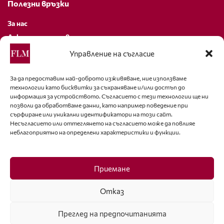
Полезни връзки
За нас
Декларация за поверителност
Политика за бисквитки
Управление на съгласие
За контакти
За да предоставим най-доброто изживяване, ние използваме
технологии като бисквитки за съхраняване и/или достъп до
editor@fashion-lifestyle.net
информация за устройството. Съгласието с тези технологии ще ни
позволи да обработваме данни, като например поведение при
+359 88 227 33 47
сърфиране или уникални идентификатори на този сайт.
Несъгласието или оттеглянето на съгласието може да повлияе
неблагоприятно на определени характеристики и функции.
Последвайте ни
Facebook
Приемане
Отказ
Преглед на предпочитанията
ISSN 1314-8915 Copyright © 2007-2025 Ot igla do konetz Ltd. & Fashion.bg