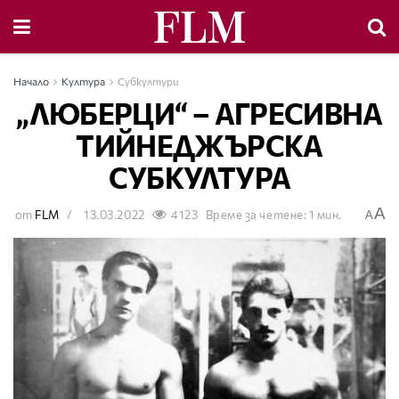
Начало
Култура
Субкултури
„ЛЮБЕРЦИ“ – АГРЕСИВНА
ТИЙНЕДЖЪРСКА
СУБКУЛТУРА
A
от
FLM
13.03.2022
4123
Време за четене: 1 мин.
A