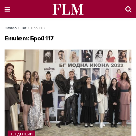
Начало
Таг
Брой 117
Етикет:
Брой 117
ТЕНДЕНЦИИ