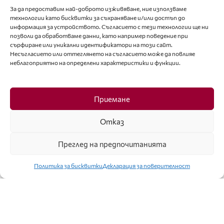
За да предоставим най-доброто изживяване, ние използваме
технологии като бисквитки за съхраняване и/или достъп до
информация за устройството. Съгласието с тези технологии ще ни
позволи да обработваме данни, като например поведение при
сърфиране или уникални идентификатори на този сайт.
Несъгласието или оттеглянето на съгласието може да повлияе
неблагоприятно на определени характеристики и функции.
БИЗНЕС
Приемане
„ВЕРСАЧЕ“ И „АЛИКЗАНДЪР МАККУИН“ С
Отказ
НОВИ ИЗПЪЛНИТЕЛНИ ДИРЕКТОРИ
КАЛЕНДАР
Преглед на предпочитанията
МОДЕН КАЛЕНДАР МАРТ / АПРИЛ 2022 Г.
КЪМ ЧИТАТЕЛЯ
Политика за бисквитки
Декларация за поверителност
МЕТАВСЕЛЕНАТА И НОВИТЕ ВЪЗМОЖНОСТИ
ЗА МОДАТА