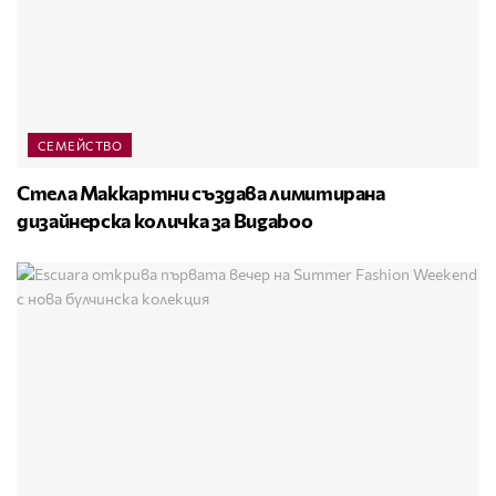
СЕМЕЙСТВО
Стела Маккартни създава лимитирана
дизайнерска количка за Bugaboo