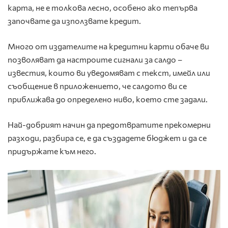
карта, не е толкова лесно, особено ако тепърва
започвате да използвате кредит.
Много от издателите на кредитни карти обаче ви
позволяват да настроите сигнали за салдо –
известия, които ви уведомяват с текст, имейл или
съобщение в приложението, че салдото ви се
приближава до определено ниво, което сте задали.
Най-добрият начин да предотвратите прекомерни
разходи, разбира се, е да създадете бюджет и да се
придържате към него.