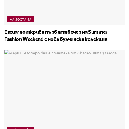
ЛАЙФСТАЙЛ
Escuara открива първата вечер на Summer
Fashion Weekend с нова булчинска колекция