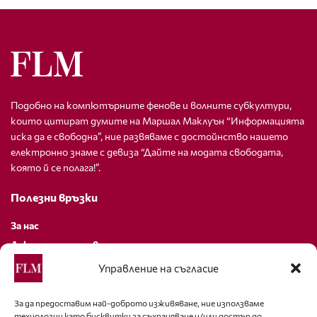
Подобно на компютърните фенове и волните субкултури,
които цитират думите на Маршал Маклуън “Информацията
иска да е свободна”, ние развяваме с достойнство нашето
електронно знаме с девиза “Дайте на модата свободата,
която й се полага!”.
Полезни връзки
За нас
Декларация за поверителност
Политика за бисквитки
Управление на съгласие
За контакти
За да предоставим най-доброто изживяване, ние използваме
технологии като бисквитки за съхраняване и/или достъп до