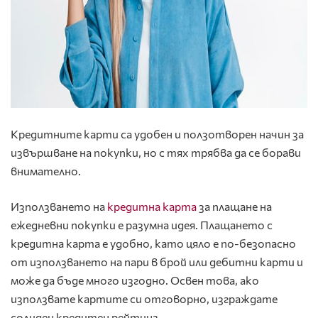
Кредитните карти са удобен и ползотворен начин за
извършване на покупки, но с тях трябва да се борави
внимателно.
Използването на
кредитна карта
за плащане на
ежедневни покупки е разумна идея. Плащането с
кредитна карта е удобно, като цяло е по-безопасно
от използването на пари в брой или дебитни карти и
може да бъде много изгодно. Освен това, ако
използвате картите си отговорно, изграждате
солиден кредитен рейтинг.