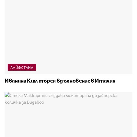
ЛАЙФСТАЙЛ
Иванина Ким търси вдъхновение в Италия