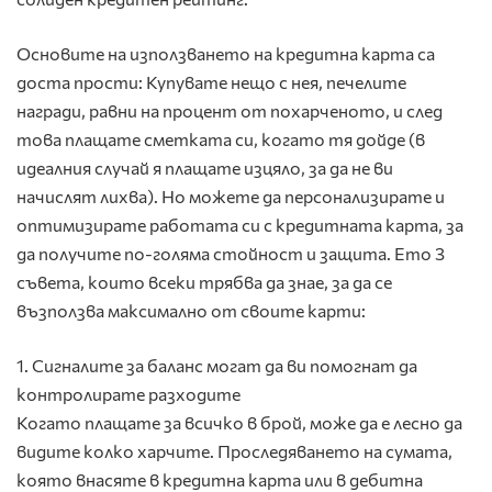
Основите на използването на кредитна карта са
доста прости: Купувате нещо с нея, печелите
награди, равни на процент от похарченото, и след
това плащате сметката си, когато тя дойде (в
идеалния случай я плащате изцяло, за да не ви
начислят лихва). Но можете да персонализирате и
оптимизирате работата си с кредитната карта, за
да получите по-голяма стойност и защита. Ето 3
съвета, които всеки трябва да знае, за да се
възползва максимално от своите карти:
1. Сигналите за баланс могат да ви помогнат да
контролирате разходите
Когато плащате за всичко в брой, може да е лесно да
видите колко харчите. Проследяването на сумата,
която внасяте в кредитна карта или в дебитна