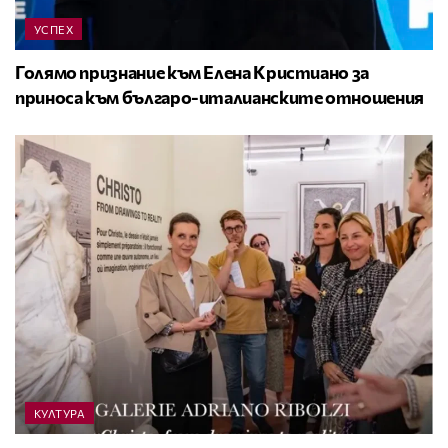
УСПЕХ
Голямо признание към Елена Кристиано за
приноса към българо-италианските отношения
КУЛТУРА