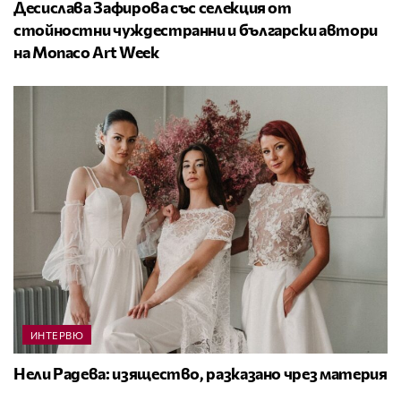
Десислава Зафирова със селекция от
стойностни чуждестранни и български автори
на Monaco Art Week
ИНТЕРВЮ
Нели Радева: изящество, разказано чрез материя