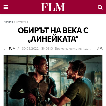
Начало
Култура
ОБИРЪТ НА ВЕКА С
„ЛИНЕЙКАТА“
A
от
FLM
30.03.2022
2610
Време за четене: 1 мин.
A