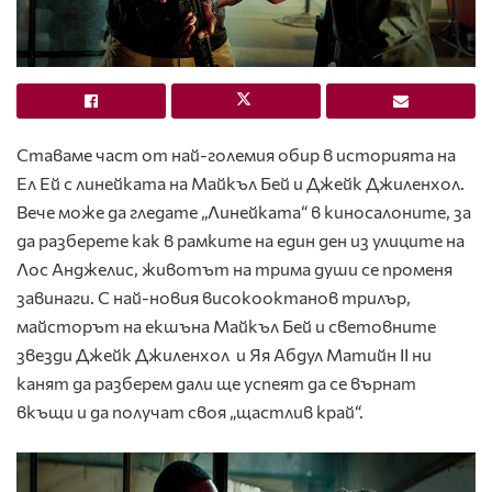
Ставаме част от най-големия обир в историята на
Ел Ей с линейката на Майкъл Бей и Джейк Джиленхол.
Вече може да гледате „Линейката“ в киносалоните, за
да разберете как в рамките на един ден из улиците на
Лос Анджелис, животът на трима души се променя
завинаги. С най-новия високооктанов трилър,
майсторът на екшъна Майкъл Бей и световните
звезди Джейк Джиленхол и Яя Абдул Матийн II ни
канят да разберем дали ще успеят да се върнат
вкъщи и да получат своя „щастлив край“.