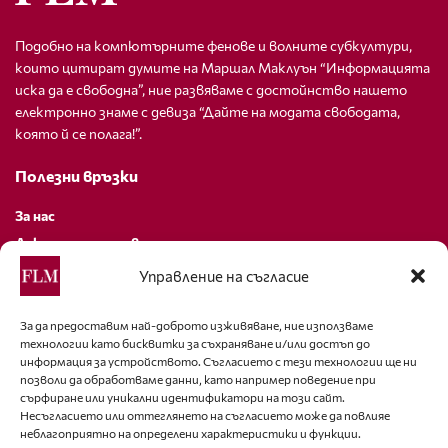
Подобно на компютърните фенове и волните субкултури,
които цитират думите на Маршал Маклуън “Информацията
иска да е свободна”, ние развяваме с достойнство нашето
електронно знаме с девиза “Дайте на модата свободата,
която й се полага!”.
Полезни връзки
За нас
Декларация за поверителност
Политика за бисквитки
Управление на съгласие
За контакти
За да предоставим най-доброто изживяване, ние използваме
технологии като бисквитки за съхраняване и/или достъп до
editor@fashion-lifestyle.net
информация за устройството. Съгласието с тези технологии ще ни
позволи да обработваме данни, като например поведение при
+359 88 227 33 47
сърфиране или уникални идентификатори на този сайт.
Несъгласието или оттеглянето на съгласието може да повлияе
неблагоприятно на определени характеристики и функции.
Последвайте ни