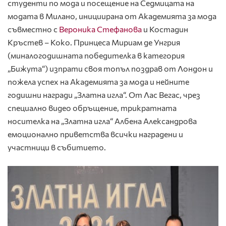
студенти по мода и посещение на Седмицата на
модата в Милано, инициирана от Академията за мода
съвместно с
Вероника Стефанова
и Костадин
Кръстев – Коко. Принцеса Мириам де Унгрия
(миналогодишната победителка в категория
„Бижута“) изпрати своя топъл поздрав от Лондон и
пожела успех на Академията за мода и нейните
годишни награди „Златна игла“. От Лас Вегас, чрез
специално видео обръщение, трикратната
носителка на „Златна игла“ Албена Александрова
емоционално приветства всички наградени и
участници в събитието.