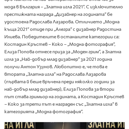
мода в България –
„Златна игла 2021“
. С изключително
престижната награда „Дизайнер на годината“ бе
удостоена Радослава Лазарова. Отличието „Модна
къща 2021“ отиде при „Алегра“ с дизайнер Радостина
Илиева. Победителите в останалите категории са:
Костадин Кръстев – Коко – „Модна фотография“,
Елиза Попова отнесе приза за „Моден грим“, а Златна
игла за „Най-добър млад дизайнер“ за 2021 година
получи Антон Узунов. Любопитно е, че това е
втората „Златна игла“ на Радослава Лазарова
(първата й беше връчена преди няколко години за
най-добър млад дизайнер), Елиза Попова за втори
път става гримьор на годината, а Костадин Кръстев
– Коко за трети път е награден със „Златна игла“ в
категорията „Модна фотография“.