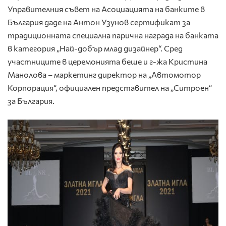
Управителния съвет на Асоциацията на банките в
България даде на Антон Узунов сертификат за
традиционната специална парична награда на банката
в категория „Най-добър млад дизайнер“. Сред
участниците в церемонията беше и г-жа Кристина
Манолова – маркетинг директор на „Автомотор
Корпорация“, официален представител на „Ситроен“
за България.