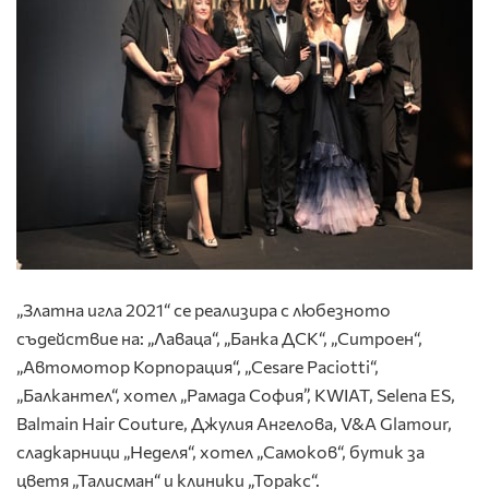
„Златна игла 2021“ се реализира с любезното
съдействие на: „Лаваца“, „Банка ДСК“, „Ситроен“,
„Автомотор Корпорация“, „Cesare Paciotti“,
„Балкантел“, хотел „Рамада София”, KWIAT, Selena ES,
Balmain Hair Couture, Джулия Ангелова, V&A Glamour,
сладкарници „Неделя“, хотел „Самоков“, бутик за
цветя „Талисман“ и клиники „Торакс“.