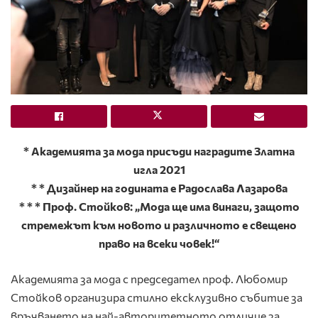
* Академията за мода присъди наградите Златна
игла 2021
* * Дизайнер на годината е Радослава Лазарова
* * * Проф. Стойков: „Мода ще има винаги, защото
стремежът към новото и различното е свещено
право на всеки човек!“
Академията за мода с председател проф. Любомир
Стойков организира стилно ексклузивно събитие за
връчването на най-авторитетнoто отличие за