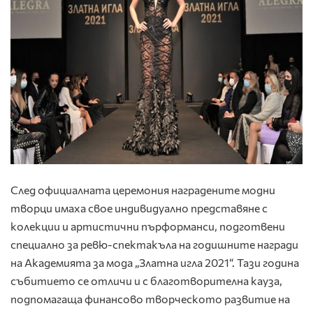
След официалната церемония наградените модни
творци имаха свое индивидуално представяне с
колекции и артистични пърформанси, подготвени
специално за ревю-спектакъла на годишните награди
на Академията за мода „Златна игла 2021“. Тази година
събитието се отличи и с благотворителна кауза,
подпомагаща финансово творческото развитие на