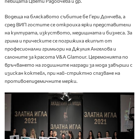
певицата Цвети Радойчева и др.
Водеща на бляскавото събитие бе Гери Дончева, а
сред ВИП гостите се откроиха ярки представители
на културата, изкуството, медицината и бизнеса. За
грима и прическите се погрижиха екипът от
професионални гримьори на Джулия Ангелова и
салоните за красота V&A Glamour. Церемонията по
връчването на годишните награди за мода завърши с
изискан коктейл, при най-стриктно спазване на
противоепидемичните мерки.