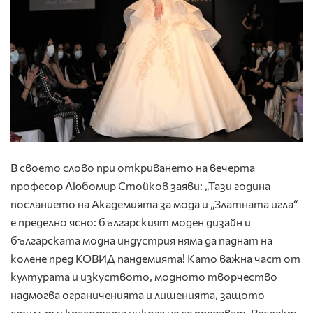
В своето слово при откриването на вечерта
професор Любомир Стойков заяви: „Тази година
посланието на Академията за мода и „Златната игла“
е пределно ясно: българският моден дизайн и
българската модна индустрия няма да паднат на
колене пред КОВИД пандемията! Като важна част от
културата и изкуството, модното творчество
надмогва ограниченията и лишенията, защото
стилът и красотата никога не се предават. Респект