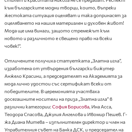
към българските модни творци, които, въпреки
жестоката ситуация оцеляват и така допринасят за
оцеляването на нашия материален и духовен живот!
Мода ще има винаги, защото стремежът към
новото и различното е свещено право на всеки
човек!“.
Отличените получиха статуетката „Златна игла“,
изработена от утвърдения български бижутер
Анжело Красини, а председателят на Академията за
мода лично удостои със сертификат всеки от
победителите. В церемонията участваха
досегашните носители на приза „Златна игла“ в
различни категории:
София Борисова
, Ина Асса,
Теодора Спасова, Джулия Ангелова и Ивомир Пешев. Г-
жа Диана Митева – изпълнителен директор и член на
Управителния съвет на Банка ДСК, и председател на