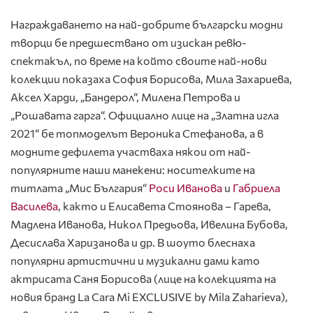
Награждаването на най-добрите български модни
творци бе предшествано от изискан ревю-
спектакъл, по време на който своите най-нови
колекции показаха София Борисова, Мила Захариева,
Аксел Харди, „Бандерол“, Милена Петрова и
„Рошавата гарга“. Официално лице на „Златна игла
2021“ бе топмоделът Вероника Стефанова, а в
модните дефилета участваха някои от най-
популярните наши манекени: носителките на
титлата „Мис България“
Роси Иванова
и
Габриела
Василева
, както и Елисавета Стоянова – Гарева,
Мадлена Иванова, Никол Предьова, Ивелина Бубова,
Десислава Харизанова и др. В шоуто блеснаха
популярни артистични и музикални дами като
актрисата Саня Борисова (лице на колекцията на
новия бранд La Cara Mi EXCLUSIVE by Mila Zaharieva),