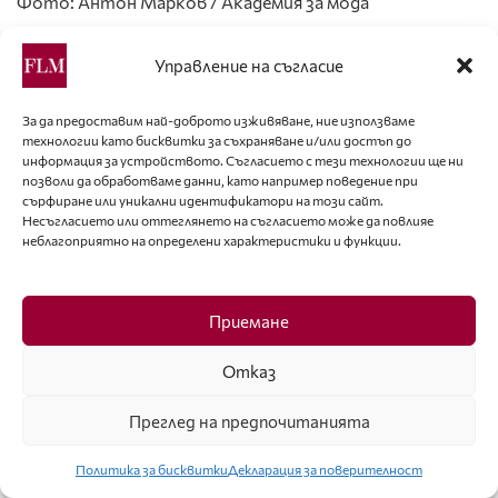
Фото: Антон Марков / Академия за мода
Тагове:
Брой 114
Управление на съгласие
За да предоставим най-доброто изживяване, ние използваме
Вижте
още
технологии като бисквитки за съхраняване и/или достъп до
информация за устройството. Съгласието с тези технологии ще ни
позволи да обработваме данни, като например поведение при
сърфиране или уникални идентификатори на този сайт.
Несъгласието или оттеглянето на съгласието може да повлияе
неблагоприятно на определени характеристики и функции.
Приемане
Отказ
Преглед на предпочитанията
Политика за бисквитки
Декларация за поверителност
УСПЕХ