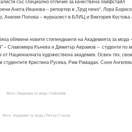
алисти със специално отличие за качествена лайфстайл
оени Анита Иванова – репортер в „Труд news“, Лора Борисо
р, Анелия Попова – журналист в БЛИЦ и Виктория Костова 
бяха обявени новите стипендианти на Академията за мода 
4” – Славомира Кънева и Димитър Аврамов – студенти по 
 от Националната художествена академия. Освен тях, сво
и студентите Кристина Русева, Рим Рамадан, Соня Ангелов
Фото: Академия за мода / Хайлайф
Фото: Академия за мода / Петър Станев