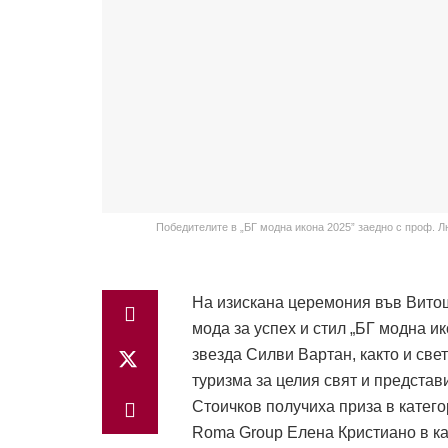
Победителите в „БГ модна икона 2025” заедно с проф. 
На изискана церемония във Витош
мода за успех и стил „БГ модна и
звезда Силви Вартан, както и све
туризма за целия свят и предста
Стоичков получиха приза в категор
Roma Group Елена Кристиано в ка