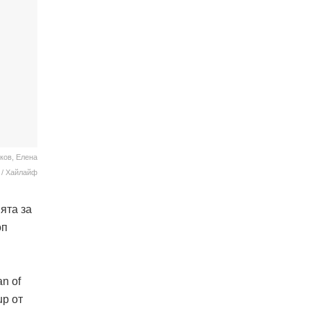
ков, Елена
 / Хайлайф
ята за
оп
n of
up от