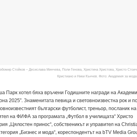
Любомир Стойков – Десислава Минчева, Поли Генова, Христина Христова, Христо Стоич
Кристиано и Ники Кънчев. Фото: Академия за мода
а Парк хотел бяха връчени Годишните награди на Академи
кона 2025”. Знаменитата певица и световноизвестна рок и п
товноизвестният български футболист, треньор, посланик на
вител на ФИФА за програмата „Футбол в училищата“ Христо
ия „Цялостен принос“, собственикът и управител на Christia
тегория „Бизнес и мода“, кореспондентът на bTV Media Gro