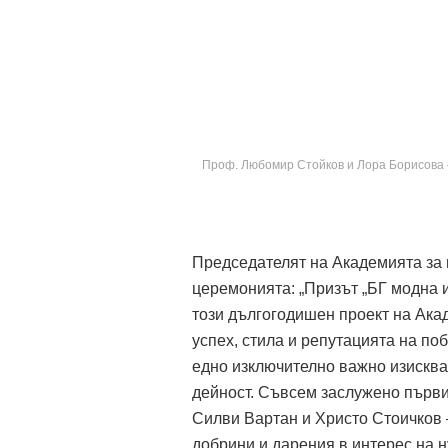
Проф. Любомир Стойков и Лора Борисова –
Председателят на Академията за
церемонията: „Призът „БГ модна и
този дългогодишен проект на Ака
успех, стила и репутацията на п
едно изключително важно изисква
дейност. Съвсем заслужено първи
Силви Вартан и Христо Стоичков 
добрини и дарения в интерес на 