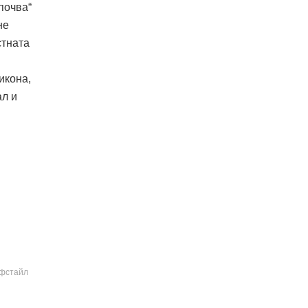
почва“
не
стната
икона,
ал и
йфстайл