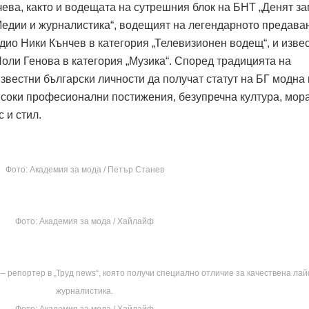
ва, както и водещата на сутрешния блок на БНТ „Денят за
Медии и журналистика“, водещият на легендарното предава
адио Ники Кънчев в категория „Телевизионен водещ“, и изве
оли Генова в категория „Музика“. Според традицията на
звестни български личности да получат статут на БГ модна 
високи професионални постижения, безупречна култура, мор
 и стил.
Фото: Академия за мода / Петър Станев
Фото: Академия за мода / Хайлайф
 репортер в „Труд news“, която получи специално отличие за качествена ла
журналистика.