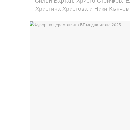
Силви Вартан, Христо Стоичков, 
Христина Христова и Ники Кънчев 