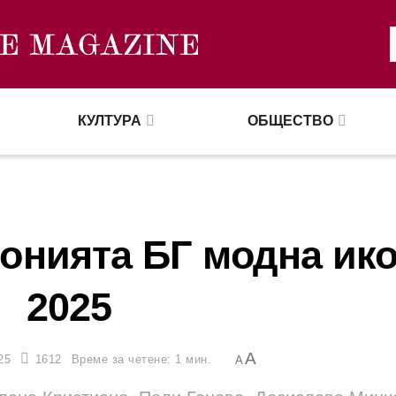
КУЛТУРА
ОБЩЕСТВО
онията БГ модна ик
2025
A
25
1612
Време за четене: 1 мин.
A