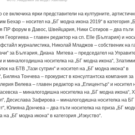
Фото: Академия за мода / Хайлайф
 се включиха ярки представители на културните, артистичн
сим Бехар – носител на „БГ модна икона 2019“ в категория „
я ПР форум в Давос, Швейцария, Ники Сотиров – два пъти
я Георгиева – главен редактор на сп. Elle (България) и нос
айфстайл журналистика, Николай Младжов – собственик на г
тачи“ за България, Диана Митева – председател на Управит
 и миналогодишна носителка на „БГ модна икона“, Златим
ок на БТВ „Тази сутрин“ и носител на „БГ модна икона“ в
, Биляна Тончева – прокурист в консултантска компания за
лерия Велева – главен редактор на „Епицентър“ и носител 
асевска – миналогодишна носителка на „БГ модна икона“, 
ел“, Десислава Зафирова – миналогодишна носителка на БГ
т“, Юлияна Дончева – два пъти носителка на приза „БГ мод
 на „БГ модна икона“ в категория „Изкуство“.