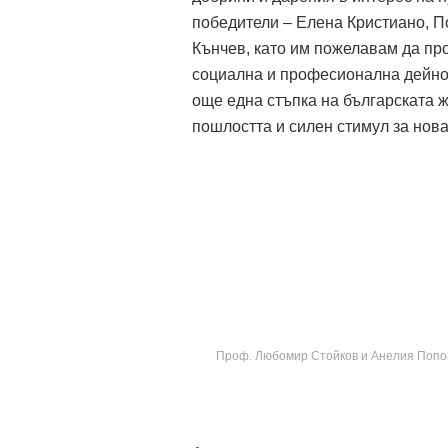
победители – Елена Кристиано, П
Кънчев, като им пожелавам да про
социална и професионална дейнос
още една стъпка на българската ж
пошлостта и силен стимул за нов
Проф. Любомир Стойков и Анелия Попов