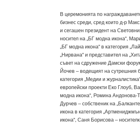
В церемонията по награждаването
бизнес среди, сред които д-р Мак
и сегашен президент на Световни
носител на „БГ модна икона“, Мари
„БГ модна икона“ в категория „Л
„Нирвана“ и представител на „Хи
съвет на сдружение Дамски форум
Йочев – водещият на сутрешния бл
категория „Медии и журналистика“
европейски проекти Еко Глоуб, Ва
модна икона“, Ромина Андонова-Т
Дурчев – собственик на „Балкант
икона в категория „Артмениджмън
икона“, Саня Борисова – носителка