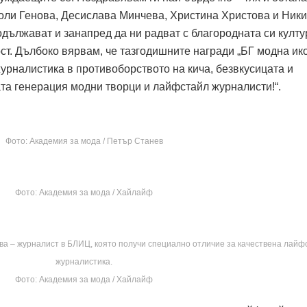
оли Генова, Десислава Минчева, Христина Христова и Ники
дължават и занапред да ни радват с благородната си култу
т. Дълбоко вярвам, че тазгодишните награди „БГ модна ико
урналистика в противоборството на кича, безвкусицата и
ата генерация модни творци и лайфстайл журналисти!“.
Фото: Академия за мода / Петър Станев
Фото: Академия за мода / Хайлайф
а – журналист в БЛИЦ, която получи специално отличие за качествена лайф
журналистика.
Фото: Академия за мода / Хайлайф