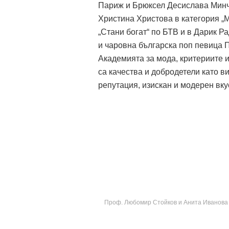
Париж и Брюксел Десислава Минче
Христина Христова в категория „
„Стани богат“ по БТВ и в Дарик Р
и чаровна българска поп певица П
Академията за мода, критериите и
са качества и добродетели като 
репутация, изискан и модерен вкус
Проф. Любомир Стойков и Анита Иванова –