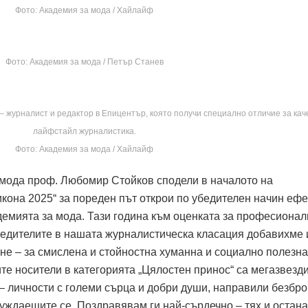
Фото: Академия за мода / Хайлайф
Фото: Академия за мода / Петър Станев
 журналист и редактор в Епицентър, която получи специално отличие за кач
лайфстайл журналистика.
Фото: Академия за мода / Хайлайф
 мода проф. Любомир Стойков сподели в началото на
кона 2025“ за пореден път открои по убедителен начин ефе
демията за мода. Тази година към оценката за професиона
обедителите в нашата журналистическа класация добавихме
не – за смислена и стойностна хуманна и социално полезна
те носители в категорията „Цялостен принос“ са мегазвезд
– личности с големи сърца и добри души, направили безбро
нуждаещите се. Поздравявам ги най-сърдечно – тях и остан