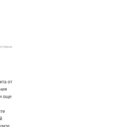
ествена
кта от
лния
 и още
ите
й
алите