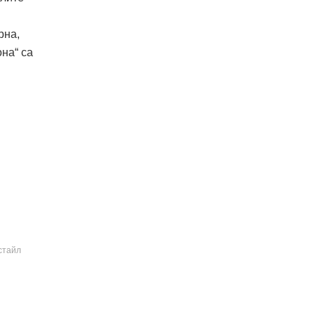
рна,
на“ са
стайл