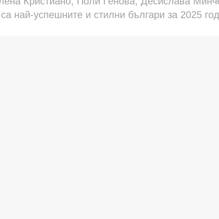
Елена Кристиано, Поли Генова, Десислава Минч
са най-успешните и стилни българи за 2025 го