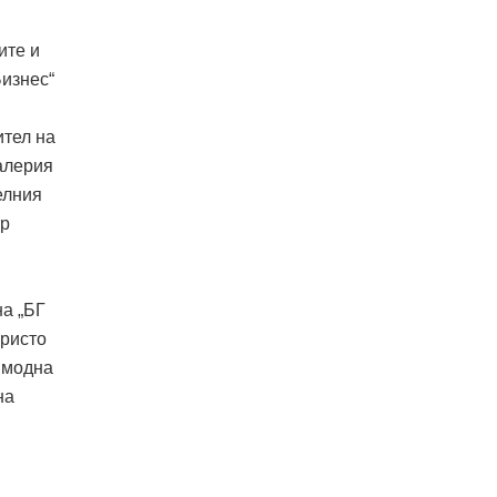
ите и
Бизнес“
ител на
алерия
елния
ир
на „БГ
Христо
 модна
на