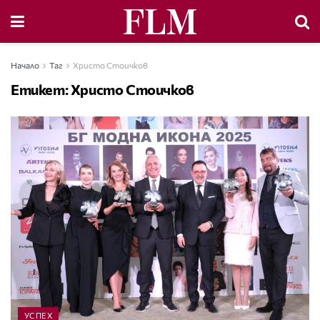
Начало
Таг
Христо Стоичков
Етикет:
Христо Стоичков
УСПЕХ