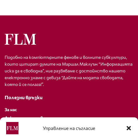
Подобно на компютърните фенове и волните субкултури,
които цитират думите на Маршал Маклуън “Информацията
иска да е свободна”, ние развяваме с достойнство нашето
електронно знаме с девиза “Дайте на модата свободата,
която й се полага!”.
Полезни връзки
За нас
Декларация за поверителност
Политика за бисквитки
Управление на съгласие