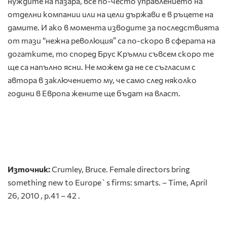
нуждите на пазара, все по-често управлението на
отделни компании или на цели държави е в ръцете на
дамите. И ако в момента изводите за последствията
от тази “нежна революция” са по-скоро в сферата на
догатките, то според Брус Кръмли съвсем скоро те
ще са напълно ясни. Не можем да не се съгласим с
автора в заключението му, че само след няколко
години в Европа жените ще бъдат на власт.
Източник:
Crumley, Bruce. Female directors bring
something new to Europe`s firms: smarts. – Time, April
26, 2010 , p.41 – 42 .