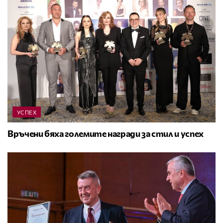
УСПЕХ
Връчени бяха големите награди за стил и успех