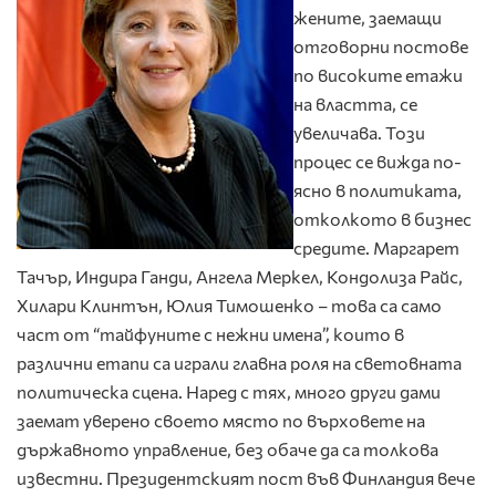
жените, заемащи
отговорни постове
по високите етажи
на властта, се
увеличава. Този
процес се вижда по-
ясно в политиката,
отколкото в бизнес
средите. Маргарет
Тачър, Индира Ганди, Ангела Меркел, Кондолиза Райс,
Хилари Клинтън, Юлия Тимошенко – това са само
част от “тайфуните с нежни имена”, които в
различни етапи са играли главна роля на световната
политическа сцена. Наред с тях, много други дами
заемат уверено своето място по върховете на
държавното управление, без обаче да са толкова
известни. Президентският пост във Финландия вече