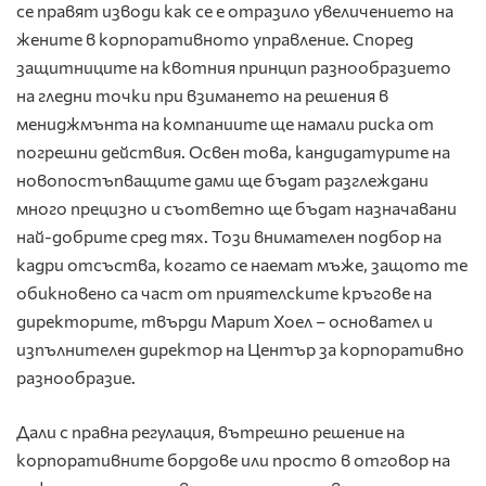
се правят изводи как се е отразило увеличението на
жените в корпоративното управление. Според
защитниците на квотния принцип разнообразието
на гледни точки при взимането на решения в
мениджмънта на компаниите ще намали риска от
погрешни действия. Освен това, кандидатурите на
новопостъпващите дами ще бъдат разглеждани
много прецизно и съответно ще бъдат назначавани
най-добрите сред тях. Този внимателен подбор на
кадри отсъства, когато се наемат мъже, защото те
обикновено са част от приятелските кръгове на
директорите, твърди Марит Хоел – основател и
изпълнителен директор на Център за корпоративно
разнообразие.
Дали с правна регулация, вътрешно решение на
корпоративните бордове или просто в отговор на