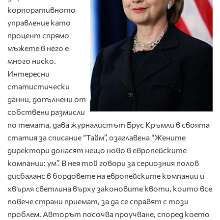
корпоративното
управление като
процент спрямо
мъжете в него е
много ниско.
Интересни
статистически
данни, допълнени от
собствени размисли
по темата, дава журналистът Брус Кръмли в своята
статия за списание “Тайм”, озаглавена “Жените
директори донасят нещо ново в европейските
компании: ум”. В нея той говори за сериозния полов
дисбаланс в бордовете на европейските компании и
хвърля светлина върху законовите квоти, които все
повече страни приемат, за да се справят с този
проблем. Авторът посочва проучване, според което