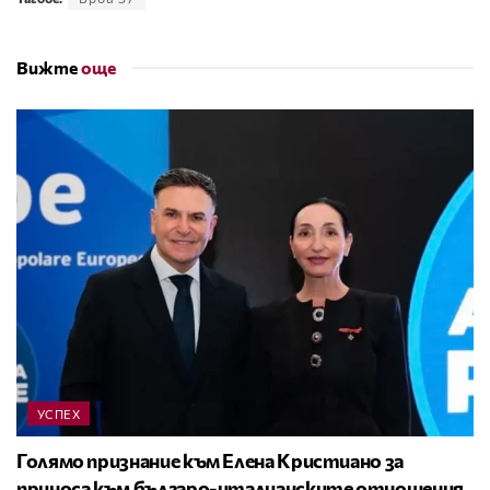
Вижте
още
УСПЕХ
Голямо признание към Елена Кристиано за
приноса към българо-италианските отношения