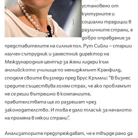
установено от
културните и
социални традиции в
различните страни, е
добро оправдание за
представителите на силния пол. Рут Сийли – старши
научен сътрудник и заместник директор на
Международния център за жени лидери към
английското училище по мениджмънт Кранфилд,
споделя своите възгледи пред Брус Кръмли: “В бизнес
средите съществува голям страх, че ако проблемът
не се реши вътрешно в компаниите,
правителствата ще го разрешат чрез
законодателство. И това е дало тласък за началото
на промяна в някои страни”.
Анализаторите предупреждават, че е твърде рано да