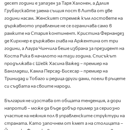
десет години е запазен за Таря Халонен, а Далия
Грубаускайте заема същия пост в Литва от две
години насам. Женският стремеж към лостовете на
държавното управление не се ограничава само в
рамките на Стария континент. Кристина Фернандез
де Кирхнер е държавен глава на Аржентина от три
години, а Лаура Чинчила беше избрана за президент на
Коста Рика в началото на тази година. Списъкът
продължава с Шейк Хасина Важед – премиер на
Бангладеш, Камла Персад-Бисесар – премиер на
Тринидад и Тобаго и редица други дами, поели в ръцете
си съдбата на своите народи.
България не изостава от общата тенденция, а дори
напротив – може да бъде добър пример за сериозно
участие на нежния пол в управленските структури на
страната. Като започнем от кмет a на столицата –