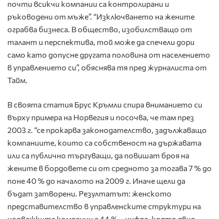
почти всикчи компании са контролирани и
ръководени от мъже”. “Изключването на жените
ограбва бизнеса. В общество, изобилстващо от
талант и перспектива, той може да спечели дори
само като допусне другата половина от населението
в управлението си”, обяснява тя пред журналиста от
Тайм.
В своята статия Брус Кръмли спира вниманието си
върху примера на Норвегия и посочва, че там през
2003 г. “се прокарва законодателство, задължаващо
компаниите, които са собственост на държавата
или са публично търгуващи, да повишат броя на
жените в бордовете си от средното за тогава 7 % до
поне 40 % до началото на 2009 г. Иначе щели да
бъдат затворени. Резултатът: женското
представителство в управленските структури на
норвежките компании е 44 % – цифра, която явно