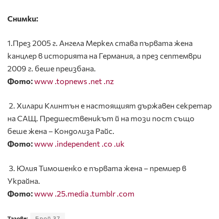
Снимки:
1.
През 2005 г. Ангела Меркел става първата жена
канцлер в историята на Германия, а през септември
2009 г. беше преизбана.
Фото:
www .topnews .net .nz
2. Хилари Клинтън е настоящият държавен секретар
на САЩ. Предшественикът й на този пост също
беше жена – Кондолиза Райс.
Фото:
www .independent .co .uk
3. Юлия Тимошенко е първата жена – премиер в
Украйна.
Фото:
www .25.media .tumblr .com
Тагове:
Брой 37