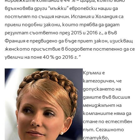
вдъхновява други “мъжки” европейски нации да
постъпят по същия начин. Испания и Холандия са
приели подобни закони, които трябва да дадат
резултат съответно през 2015 и 2016 г., а във
Франция е предвидено да бъде приет закон, изискващ
женското присъствие в бордовете постепенно да се
увеличи на поне 40 % до 2016 г. “
Кръмли е
категоричен, че
допускането на
дамите във висшия
мениджмънт на
компаниите няма да
стане по естествен
път. Сегашното
статукво,