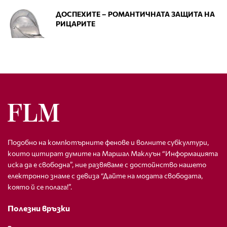
ДОСПЕХИТЕ – РОМАНТИЧНАТА ЗАЩИТА НА
РИЦАРИТЕ
Подобно на компютърните фенове и волните субкултури,
които цитират думите на Маршал Маклуън “Информацията
иска да е свободна”, ние развяваме с достойнство нашето
електронно знаме с девиза “Дайте на модата свободата,
която й се полага!”.
Полезни връзки