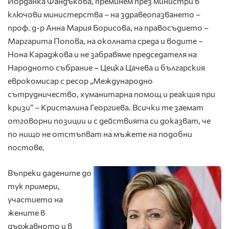
Йорданка Фандъкова, преминем през министри в
ключови министерства – на здравеопазването –
проф. д-р Анна Мария Борисова, на правосъдието –
Маргарита Попова, на околната среда и водите –
Нона Караджова и не забравяме председателя на
Народното събрание – Цецка Цачева и българския
еврокомисар с ресор „Международно
сътрудничество, хуманитарна помощ и реакция при
кризи“ – Кристалина Георгиева. Всички те заемат
отговорни позиции и с действията си доказват, че
по нищо не отстъпват на мъжете на подобни
постове.
Въпреки дадените до
тук примери,
участието на
жените в
държавното и в