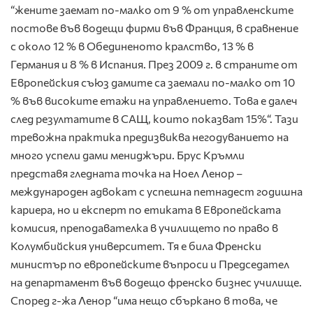
“жените заемат по-малко от 9 % от управленските
постове във водещи фирми във Франция, в сравнение
с около 12 % в Обединеното кралство, 13 % в
Германия и 8 % в Испания. През 2009 г. в страните от
Европейския съюз дамите са заемали по-малко от 10
% във високите етажи на управлението. Това е далеч
след резултатите в САЩ, които показват 15%“. Тази
тревожна практика предизвиква негодуванието на
много успели дами мениджъри. Брус Кръмли
представя гледната точка на Ноел Ленор –
международен адвокат с успешна петнадест годишна
кариера, но и експерт по етиката в Европейската
комисия, преподавателка в училището по право в
Колумбийския университет. Тя е била Френски
министър по европейските въпроси и Председател
на департамент във водещо френско бизнес училище.
Според г-жа Ленор “има нещо сбъркано в това, че