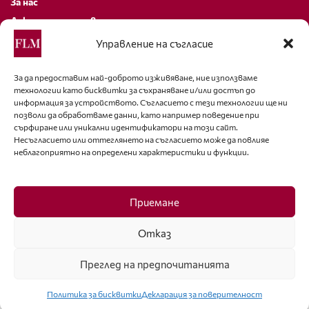
За нас
Декларация за поверителност
Политика за бисквитки
Управление на съгласие
За контакти
За да предоставим най-доброто изживяване, ние използваме
технологии като бисквитки за съхраняване и/или достъп до
editor@fashion-lifestyle.net
информация за устройството. Съгласието с тези технологии ще ни
позволи да обработваме данни, като например поведение при
+359 88 227 33 47
сърфиране или уникални идентификатори на този сайт.
Несъгласието или оттеглянето на съгласието може да повлияе
неблагоприятно на определени характеристики и функции.
Последвайте ни
Facebook
Приемане
Отказ
Преглед на предпочитанията
ISSN 1314-8915 Copyright © 2007-2025 Ot igla do konetz Ltd. & Fashion.bg
Ltd. All Rights Reserved
Политика за бисквитки
Декларация за поверителност