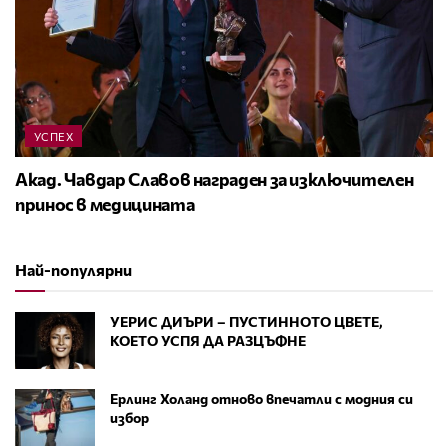
УСПЕХ
Акад. Чавдар Славов награден за изключителен
принос в медицината
Най-популярни
УЕРИС ДИЪРИ – ПУСТИННОТО ЦВЕТЕ,
КОЕТО УСПЯ ДА РАЗЦЪФНЕ
Ерлинг Холанд отново впечатли с модния си
избор