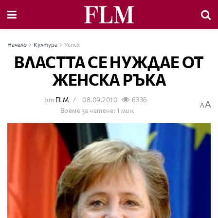
Начало
Култура
Успех
ВЛАСТТА СЕ НУЖДАЕ ОТ
ЖЕНСКА РЪКА
от
FLM
08.09.2010
6336
A
A
Време за четене: 1 мин.