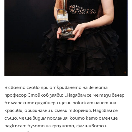
В своето слово при откриването на вечерта
професор Стойков заяви: „Надявам се, че тази вечер
българските дизайнери ще ни покажат наистина
красиви, оригинални и смели творения. Надявам се
също, че ще видим послания, които като с меч ще
разкъсат булото на грозното, фалшивото и