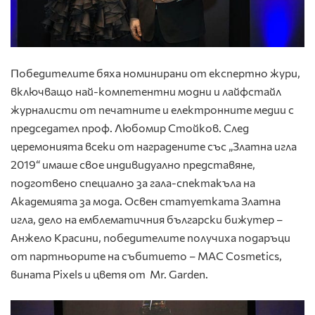
Победителите бяха номинирани от експертно жури,
включващо най-компетентни модни и лайфстайл
журналисти от печатните и електронните медии с
председател проф. Любомир Стойков. След
церемонията всеки от наградените със „Златна игла
2019“ имаше свое индивидуално представяне,
подготвено специално за гала-спектакъла на
Академията за мода. Освен статуетката Златна
игла, дело на емблематичния български бижутер –
Анжело Красини, победителите получиха подаръци
от партньорите на събитието – MAC Cosmetics,
вината Pixels и цветя от Mr. Garden.