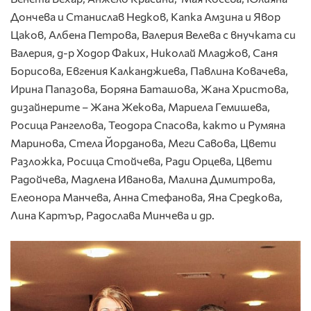
Дончева и Станислав Недков, Капка Амзина и Явор
Цаков, Албена Петрова, Валерия Велева с внучката си
Валерия, д-р Ходор Факих, Николай Младжов, Саня
Борисова, Евгения Калканджиева, Павлина Ковачева,
Ирина Папазова, Боряна Баташова, Жана Христовa,
дизайнерите – Жана Жекова, Мариела Гемишева,
Росица Рангелова, Теодора Спасова, както и Румяна
Маринова, Стела Йорданова, Меги Савова, Цвети
Разложка, Росица Стойчева, Ради Орцева, Цвети
Радойчева, Мадлена Иванова, Малина Димитрова,
Елеонора Манчева, Анна Стефанова, Яна Средкова,
Лина Картър, Радослава Минчева и др.