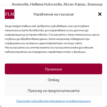
Ангелова, Невена Николова, Аксел Харди, Зорница
Димитрова и Поля Кинова.
Управление на съгласие
Невена Николова – „Дизайнер на годината“.
Проф. Любомир Стойков, Невена Никова и г-н
За да предоставим най-доброто изживяване, ние използваме
технологии като бисквитки за съхраняване и/или достъп до
Мирослав Печев по време на церемонията.
информация за устройството. Съгласието с тези технологии ще ни
позволи да обработваме данни, като например поведение при
Невена Николова на финала на нейното ревю за
сърфиране или уникални идентификатори на този сайт.
„Златна игла 2019“
Несъгласието или оттеглянето на съгласието може да повлияе
неблагоприятно на определени характеристики и функции.
Невена Николова и проф. Любомир Стойков.
Проф. Любомир Стойков с Невена Николова и
Приемане
част от моделите, представили нейната
колекция.
Отказ
Невена Николова с г-жа Десислава Радева
Преглед на предпочитанията
– 10. Г-жа Десислава Радева и проф. Любомир
Стойков
Политика за бисквитки
Декларация за поверителност