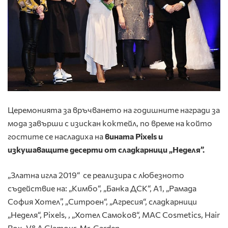
Церемонията за връчването на годишните награди за
мода завърши с изискан коктейл, по време на който
гостите се насладиха на
вината Pixels и
изкушаващите десерти от сладкарници „Неделя”.
„Златна игла 2019“ се реализира с любезното
съдействие на: „Кимбо“, „Банка ДСК“, A1, „Рамада
София Хотел”, „Ситроен“, „Агресия“, сладкарници
„Неделя“, Pixels, , „Хотел Самоков“, MAC Cosmetics, Hair
Box, V&A Glamour, Mr. Garden.