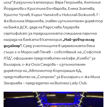
игла“ в различни категории: Вяра Георгиева, Антония
Йорданова и Кристина Бъчварова, Елена Златева,
Христо Чучев, Кирил Чалъков и Николай Божилов. Г-
жа Виолина Маринова, главен изпълнителен директор
на Банка ДСК, даде на Радослава Лазарова
сертификат за традиционната специална парична
награда на банката в категория
„Най-добър млад
дизайнер“.
Сред участниците в церемонията бяха
също г-н Мирослав Печев – собственик на „Софсток
ЛТД“, официален представител на кафе „Кимбо“ за
България, г-жа Олга Сандова – изпълнителен
директор на „Автомотор Корпорация АД,
представител на „Ситроен“ за България и г-жа Мила
Захариева – председател на Business Lady Club.