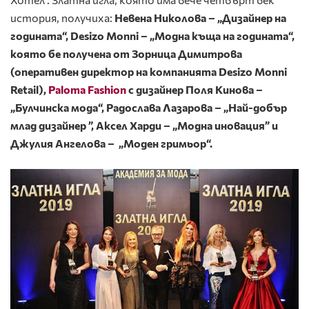
история, получиха:
Невена Николова – „Дизайнер на
годината“, Desizo Monni – „Модна къща на годината“,
която бе получена от Зорница Димитрова
(оперативен директор на компанията Desizo Monni
Retail),
Paloma Fashion
с дизайнер Поля Кинова –
„Булчинска мода“, Радослава Лазарова – „Най-добър
млад дизайнер ”, Аксел Харди – „Модна иновация” и
Джулия Ангелова – „Моден гримьор“.