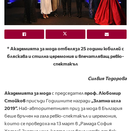
* Академията за мода отбеляза 25 години юбилей с
бляскава и стилна церемония и впечатляващ ревю-
спектакъл
Силвия Тодорова
Академията за мода
с председател
проф. Любомир
Стойков
присъди Годишните награди
„Златна игла
2019“.
Най-авторитетният приз за мода в България
беше връчен на гала ревю-спектакъл и церемония,
които се проведоха на 13 март в „Рамада София
Хотел“. Златна игла, която има вече четвърт век