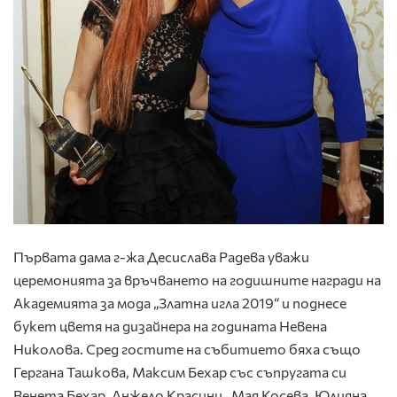
Първата дама г-жа Десислава Радева уважи
церемонията за връчването на годишните награди на
Академията за мода „Златна игла 2019“ и поднесе
букет цветя на дизайнера на годината Невена
Николова. Сред гостите на събитието бяха също
Гергана Ташкова, Максим Бехар със съпругата си
Венета Бехар, Анжело Красини, Мая Косева, Юлияна