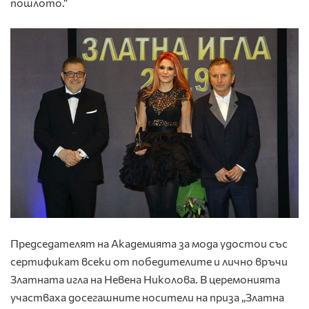
пошлото.“
Председателят на Академията за мода удостои със
сертификат всеки от победителите и лично връчи
Златната игла на Невена Николова. В церемонията
участваха досегашните носители на приза „Златна