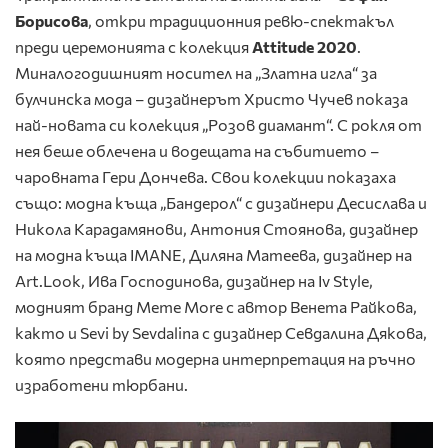
Борисова
, откри традиционния ревю-спектакъл
преди церемонията с колекция
Attitude 2020
.
Миналогодишният носител на „Златна игла“ за
булчинска мода – дизайнерът Христо Чучев показа
най-новата си колекция „Розов диамант“. С рокля от
нея беше облечена и водещата на събитието –
чаровната Гери Дончева. Свои колекции показаха
също: модна къща „Бандерол“ с дизайнери Десислава и
Никола Карадамянови, Антония Стоянова, дизайнер
на модна къща IMANE, Диляна Матеева, дизайнер на
Art.Look, Ива Господинова, дизайнер на Iv Style,
модният бранд Меmе Моre с автор Венета Райкова,
както и Sevi by Sevdalina с дизайнер Севдалина Дякова,
която представи модерна интерпретация на ръчно
изработени тюрбани.