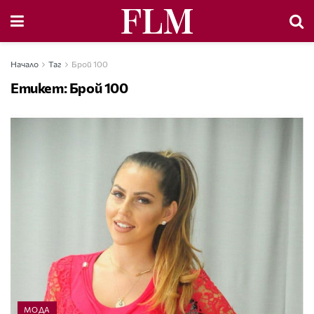
Начало
Таг
Брой 100
Етикет:
Брой 100
МОДА