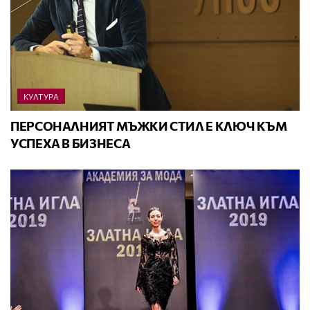
КУЛТУРА
ПЕРСОНАЛНИЯТ МЪЖКИ СТИЛ E КЛЮЧ КЪМ
УСПЕХА В БИЗНЕСА