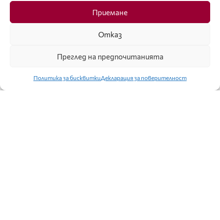
УСПЕХ
Приемане
ВРЪЧИХА ПРЕСТИЖНИТЕ НАГРАДИ ЗА МОДА
Отказ
ЗЛАТНА ИГЛА 2019
Преглед на предпочитанията
Политика за бисквитки
Декларация за поверителност
КУЛТУРА
ЕСТЕТИЧЕСКО ОБЪРКВАНЕ И АСЕКСУАЛНИ