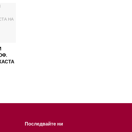
И
ОФ.
КАСТА
Последвайте ни