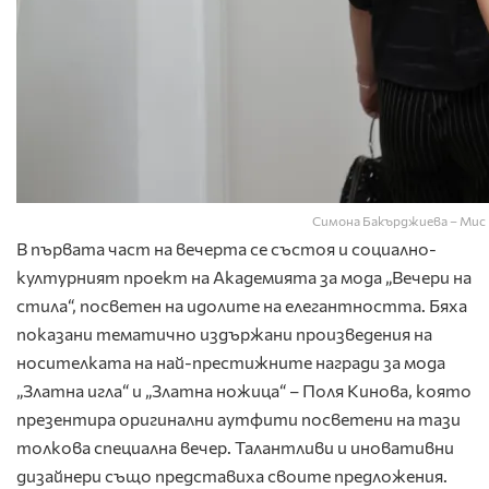
Симона Бакърджиева – Мис 
В първата част на вечерта се състоя и социално-
културният проект на Академията за мода „Вечери на
стила“, посветен на идолите на елегантността. Бяха
показани тематично издържани произведения на
носителката на най-престижните награди за мода
„Златна игла“ и „Златна ножица“ – Поля Кинова, която
презентира оригинални аутфити посветени на тази
толкова специална вечер. Талантливи и иновативни
дизайнери също представиха своите предложения.