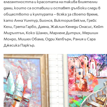
елегантността и красотата на такива влиятелни
дами, които са оставили и оставят дълбоки следи в
обществото и културата – всяка за своето време,
като Анна Уинтур, Бионсе, Виктория Бекъм, Грейс
Кели, Грета Гарбо, Даяна, Жаклин Кенеди Онасис, Кейт
Мидълтън, Коко Шанел, Марлене Дитрих, Мерилин
Монро, Мишел Обама, Одри Хепбърн, Рания и Сара
Джесика Паркър.