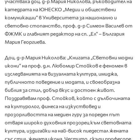
участваха доц. д-р Мария Николова, ръководител на
катедрата на ЮНЕСКО „Медии и обществени
комуникации“ в Университета за национално и
световно стопанство, проф. д-р Симеон Василев от
ФЖМК и главният редактор на сп. „Ел“ – България
Мария Георгиева.
Доц. д-р Мария Николова: „Книгата „Световни модни
икони“ на проф. д.н. Любомир Стойков е феномен в
изследванията на визуалната култура, имиджа,
публичното поведение и модата, и своеобразна
библия за стил, добър вкус и достоен живот.
Поздравявам проф. Стойков, който с дълбочината
на културолог, финеса на изкуствовед и
прозорливостта на медиен гуру за пореден път
отваря широко духовния прозорец към световната
култура, издигайки на най-висок пиедестал жената
със стил, жената икона. Честито, скъпи професоре,