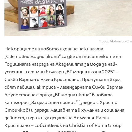
Проф. Любомир Сто
На кориците на новото издание на книгата
„Световни модни икони“ са две от носителките на
Годишната награда на Академията за мода за най-
успешни и стилни българи „БГ модна икона 2025“ –
Силви Вартан и Елена Кристиано. Прочутата в цял
свят певица и актриса – легендарната Силви Вартан
бе удостоена с приза „БГ модна икона“ в новата
категория „За цялостен принос“ (заедно с Христо
Стоичков) и заради мащабната й хуманна и социална
дейност, и грижи за децата на България. Елена
Кристиано – собственик на Christian of Roma Group