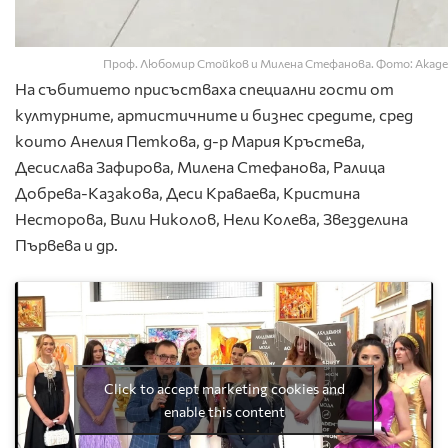
Проф. Любомир Стойков и Милена Стефанова. Фото: Акаде
На събитието присъстваха специални гости от
културните, артистичните и бизнес средите, сред
които Анелия Петкова, д-р Мария Кръстева,
Десислава Зафирова, Милена Стефанова, Ралица
Добрева-Казакова, Деси Краваева, Кристина
Несторова, Вили Николов, Нели Колева, Звезделина
Първева и др.
Click to accept marketing cookies and
enable this content