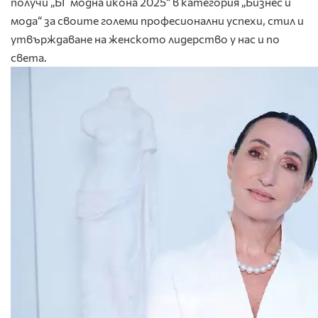
получи „БГ модна икона 2025“ в категория „Бизнес и
мода“ за своите големи професионални успехи, стил и
утвърждаване на женското лидерство у нас и по
света.