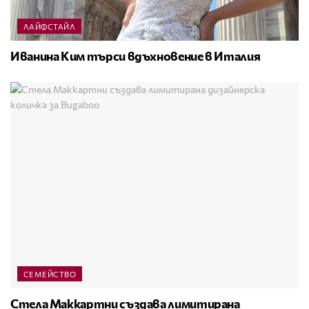
ЛАЙФСТАЙЛ
Иванина Ким търси вдъхновение в Италия
СЕМЕЙСТВО
Стела Маккартни създава лимитирана