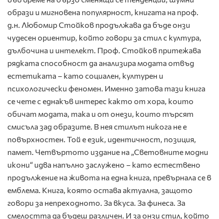
образи и мигновена популярност, книгата на проф.
д.н. Любомир Стойков продължава да бъде онзи
чудесен ориентир, който говори за стил с култура,
дълбочина и интелект. Проф. Стойков притежава
рядката способност да анализира модата отвъд
естетиката – като социален, културен и
психологически феномен. Именно затова тази книга
се чете с еднакъв интерес както от хора, които
обичат модата, така и от онези, които търсят
смисъла зад образите. В нея стилът никога не е
повърхностен. Той е език, идентичност, позиция,
памет. Четвъртото издание на „Световните модни
икони“ идва напълно заслужено – като естествено
продължение на живота на една книга, превърнала се в
емблема. Книга, която остава актуална, защото
говори за непреходното. За вкуса. За финеса. За
смелостта да бъдеш различен. И за онзи стил, който