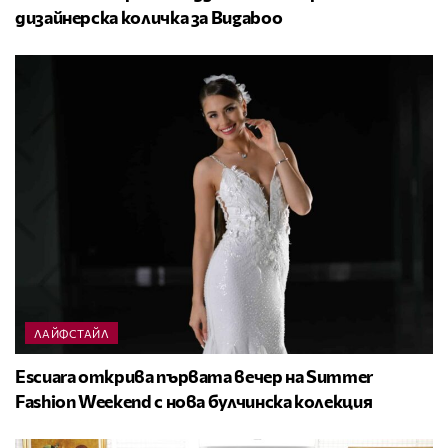
дизайнерска количка за Bugaboo
ЛАЙФСТАЙЛ
Escuara открива първата вечер на Summer
Fashion Weekend с нова булчинска колекция