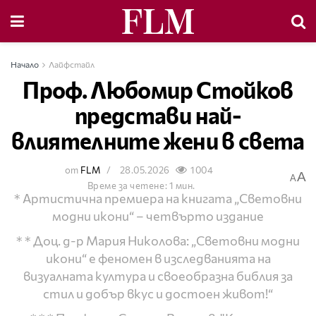
Начало
Лайфстайл
Проф. Любомир Стойков
представи най-
влиятелните жени в света
от
FLM
28.05.2026
1004
A
A
Време за четене: 1 мин.
* Артистична премиера на книгата „Световни
модни икони“ – четвърто издание
* * Доц. д-р Мария Николова: „Световни модни
икони“ е феномен в изследванията на
визуалната култура и своеобразна библия за
стил и добър вкус и достоен живот!“