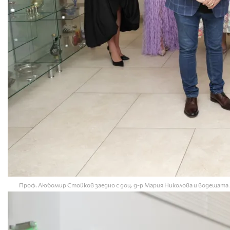
Проф. Любомир Стойков заедно с доц. д-р Мария Николова и водещата Л