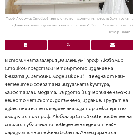
Проф. Любомир Стойков заедно с част от моделите, представили тоалети
на „Вечер на стила: идолите на елегантността“. Фото: Академия за мода /
Петър Станев.
В столичната галерия „Милениум“ проф. Любомир
Стойков представи четвъртото издание на
книгата „Световни модни икони“. Тя е една от най-
четените в сферата на визуалната култура,
лайфстайла и модата. Бързото ѝ изчерпване наложи
нейното четвърто, допълнено, издание. Трудът на
известния естет, медиен анализатор и експерт по
имидж и стил проф. Любомир Стойков е посветен на
стила и публичното поведение на едни от най-
харизматичните жени в света. Анализирани са