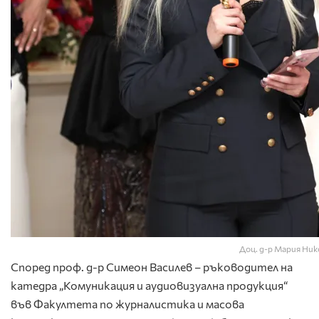
Доц. д-р Мария Ник
Според проф. д-р Симеон Василев – ръководител на
катедра „Комуникация и аудиовизуална продукция“
във Факултета по журналистика и масова