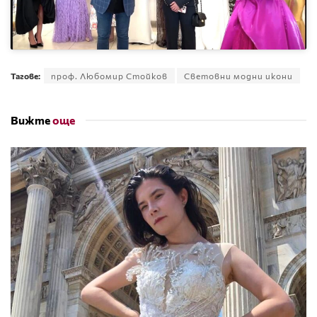
Тагове:
проф. Любомир Стойков
Световни модни икони
Вижте
още