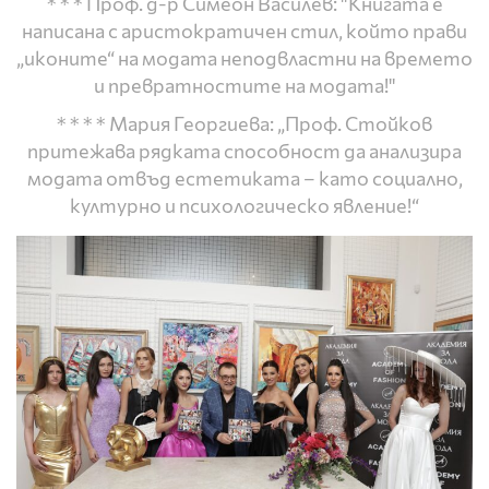
* * * Проф. д-р Симеон Василев: "Книгата е
написана с аристократичен стил, който прави
„иконите“ на модата неподвластни на времето
и превратностите на модата!"
* * * * Мария Георгиева: „Проф. Стойков
притежава рядката способност да анализира
модата отвъд естетиката – като социално,
културно и психологическо явление!“