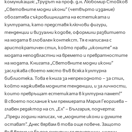
комуникация: „Трудът на проф. д.н. Любомир Стойков
„Световните модни икони“ (четвърто издание)
обогатява съкровищницата на естетиката и
културата, като представя ключови фигури,
тенденции и визуални кодове, оформили развитието
на модата в глобален контекст. Тя е написана с
аристократичен стил, който прави „иконите“ на
модата неподвластни на времето и превратностите
на модата. Книгата „Световните модни икони“
заслужава своето място във всяка културна
библиотека. Това е книга за непреходното – за стил,
който надживява модните тенденции, и за личности,
които превръщат естетиката в културна памет!“
В своето послание към премиерата Мария Георгиева –
главен редактор на сп. „Ел“ – България, подчерта:
„Преди години написах, че „модните икони и думите
остават“. Днес вярвам в това още повече. Защото
във време на бързо сменящи се тенденции, шумни