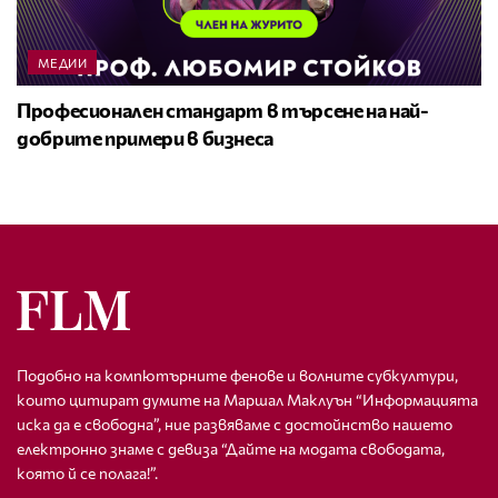
МЕДИИ
Професионален стандарт в търсене на най-
добрите примери в бизнеса
Подобно на компютърните фенове и волните субкултури,
които цитират думите на Маршал Маклуън “Информацията
иска да е свободна”, ние развяваме с достойнство нашето
електронно знаме с девиза “Дайте на модата свободата,
която й се полага!”.