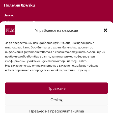
Полезни връзки
За нас
Декларация за поверителност
Политика за бисквитки
Управление на съгласие
За контакти
За да предоставим най-доброто изживяване, ние използваме
технологии като бисквитки за съхраняване и/или достъп до
editor@fashion-lifestyle.net
информация за устройството. Съгласието с тези технологии ще ни
позволи да обработваме данни, като например поведение при
+359 88 227 33 47
сърфиране или уникални идентификатори на този сайт.
Несъгласието или оттеглянето на съгласието може да повлияе
неблагоприятно на определени характеристики и функции.
Последвайте ни
Facebook
Приемане
Отказ
Преглед на предпочитанията