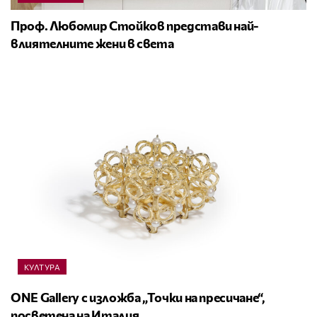
Проф. Любомир Стойков представи най-
влиятелните жени в света
КУЛТУРА
ONE Gallery с изложба „Точки на пресичане“,
посветена на Италия