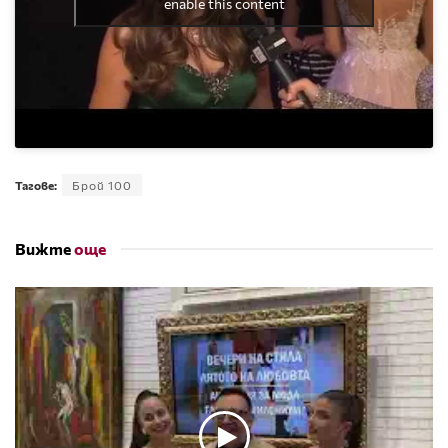
enable this content
Тагове:
Брой 100
Вижте
още