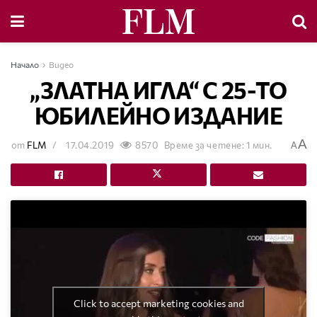
Начало
Видео
„ЗЛАТНА ИГЛА“ С 25-ТО
ЮБИЛЕЙНО ИЗДАНИЕ
A
от
FLM
17.04.2019
8570
Време за четене: 1 мин.
A
Click to accept marketing cookies and