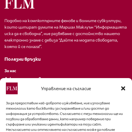
Подобно на компютърните фенове и волните субкултури,
които цитират думите на Маршал Маклуън “Информацията
иска да е свободна”, ние развяваме с достойнство нашето
електронно знаме с девиза “Дайте на модата свободата,
която й се полага!”.
Полезни връзки
За нас
Декларация за поверителност
Политика за бисквитки
Управление на съгласие
За контакти
За да предоставим най-доброто изживяване, ние използваме
технологии като бисквитки за съхраняване и/или достъп до
editor@fashion-lifestyle.net
информация за устройството. Съгласието с тези технологии ще ни
позволи да обработваме данни, като например поведение при
+359 88 227 33 47
сърфиране или уникални идентификатори на този сайт.
Несъгласието или оттеглянето на съгласието може да повлияе