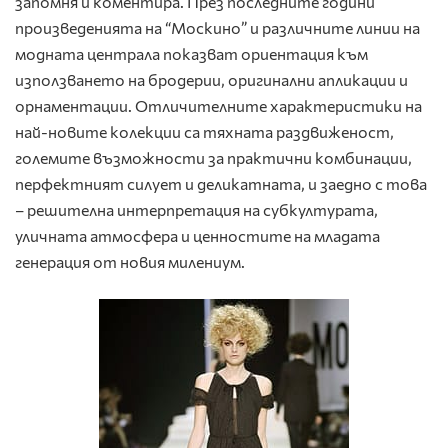
запомня и коментира. През последните години
произведенията на “Москино” и различните линии на
модната централа показват ориентация към
използването на бродерии, оригинални апликации и
орнаментации. Отличителните характеристики на
най-новите колекции са тяхната раздвиженост,
големите възможности за практични комбинации,
перфектният силует и деликатната, и заедно с това
– решителна интерпретация на субкултурата,
уличната атмосфера и ценностите на младата
генерация от новия милениум.