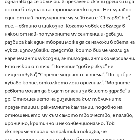
означава да се обличаш в прекалено скъпи дрешки и да
носиш бижута на астрономически цени. Не случайно
един от най-популярните му лейбъли е “Cheap&Chic”,
т.е. – евтино и шикозно. Когато човек се вгледа в
някои от най-популярните му сентенции-девизи,
разбира как един творец може да се наложи в света на
лукса, използвайки средства, които бихме могли да
наречем антилуксозни, антимодни, антикомерсиални.
Ето някои от тях: ”Понятие “добър вкус” не
съществува”, “Спрете модната система”, “По-добре
хубаво копие, отколкото лош оригинал”, “Модните
ревюта могат да бъдат опасни за вашето здраве” и
др. Отношението на дизайнера към публичните
презентации и рекламните кампании, подобно на
отношението му към самото творчество, е палаво,
иронично, критично и неконвенционално. Той
експериментира и на практика показва, че
елегантното с успех може да бъде изместено от