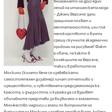
вниманието на друг един
гений на италианската мода
– Джани Версаче: дали
грацилния похват и
мечтателността, или пък
непокорството и бунта
срещу скучните академични
прийоми на рисуване? Факт
е обаче, че както в
колекциите на Версаче,
така и в работите на
Москино (когато вече се изявява като
самостоятелен дизайнер) личат отчетливо и
изяществото, и чувствената средиземноморска
красота, и дързостта, и куража да са взривят
обичайните представи за възвисено и елегантно.
Множество надписи и апели по витрините на
бутиците на Москино издават неговия бунт, който