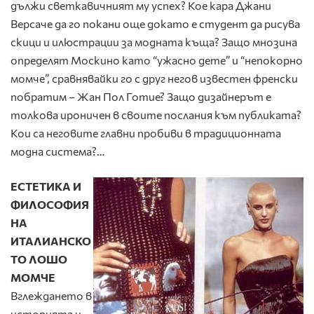
дължи светкавичният му успех? Кое кара Джани
Версаче да го покани още докато е студент да рисува
скици и илюстрации за модната къща? Защо мнозина
определят Москино като “ужасно дете” и “непокорно
момче”, сравнявайки го с друг негов известен френски
побратим – Жан Пол Готие? Защо дизайнерът е
толкова ироничен в своите послания към публиката?
Кои са неговите главни пробиви в традиционната
модна система?…
ЕСТЕТИКА И
ФИЛОСОФИЯ
НА
ИТАЛИАНСКО
ТО ЛОШО
МОМЧЕ
Вглеждането в
историята и