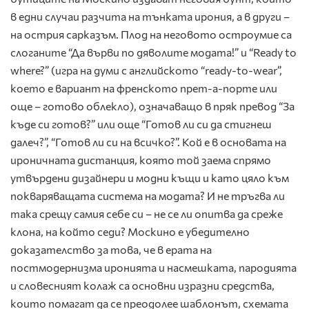
в едни случаи разчита на тънката ирония, а в други –
на острия сарказъм. Плод на неговото остроумие са
слоганите “Да върви по дяволите модата!” и “Ready to
where?” (игра на думи с английското “ready-to-wear”,
което е вариант на френското прет-а-порте или
още – готово облекло), означаващо в пряк превод “За
къде си готов?” или още “Готов ли си да стигнеш
далеч?”, “Готов ли си на всичко?”. Кой е в основата на
ироничната дистанция, която той заема спрямо
утвърдени дизайнери и модни къщи и като цяло към
покваряващата система на модата? И не тръгва ли
така срещу самия себе си – не се ли опитва да среже
клона, на който седи? Москино е убедително
доказателство за това, че в ерата на
постмодернизма иронията и насмешката, пародията
и словесният колаж са основни изразни средства,
които помагат да се преодолее шаблонът, схемата