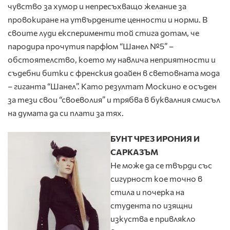
чувство за хумор и непресъхващо желание за
провокиране на утвърдените ценности и норми. В
своите луди експерименти той стига дотам, че
пародира прочутия парфюм “Шанел №5” –
обстоятелство, което му навлича неприятности и
съдебни битки с френския доайен в световната мода
– гиганта “Шанел”. Като резултат Москино е осъден
за тези свои “своеволия” и трябва в буквалния смисъл
на думата да си плати за тях.
БУНТ ЧРЕЗ ИРОНИЯ И
САРКАЗЪМ
Не може да се твърди със
сигурност кое точно в
стила и почерка на
студента по изящни
изкуства е привлякло