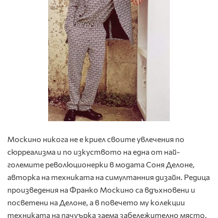
Москино никога не е криел своите увлечения по
сюрреализма и по изкуството на една от най-
големите революционерки в модата Соня Делоне,
авторка на техниката на симултанния дизайн. Редица
произведения на Франко Москино са вдъхновени и
посветени на Делоне, а в повечето му колекции
техниката на пачуърка заема забележително място.