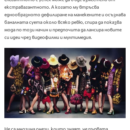
екстравагантното. А когато му втръсва
еднообразното дефилиране на манекените и осъзнава
баналната суета около всяко ревю, спира да показва
мода по този начин и предпочита да лансира новите
си идеи чрез видеофилми и мултимедия.
Не са мнозина онези, които знаят, че първата