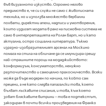
във визуалното изкуство. Огромно негово
предимство е, че си служи не само с живописната
техника, но и използва множество вербални
похвати, директни апели, надписи и умотворения,
които издигат модата в ранг на писмовна система не
само в интерпретацията на Ролан Барт, но и като
актуална, остро социална литература. Тъкмо
изразно-изобразителният арсенал на Москино
помага на стила на обличане да се имунизира срещу
най-страшните пороци на модаджийството:
конформизъм, консуматорство, ненужно
разточителство и самоцелно прахосничество. Всеки
може да бъде модерен по начина, по който сам
прецени, а не като следва папагалски това, което
бълват лъскавите списания, и това, към което
зоват бляскавите витрини – това е подтекстът,
закодиран в почти всички произведения на Франко