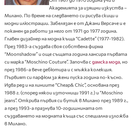
Академията за изящни изкуства –
Милано. По време на следването си рисува скици и
модни илюстрации. Забелязан е от Джани Версаче и е
поканен да работи за него от 1971 до 1977 година.
Главен дизайнер на модна къща “Cadette” (1977-1982).
През 1983-а създава своя собствена фирма
“Moonshadow” и още същата година лансира първата
си марка “Moschino Couture”. Започва с
дамска мода
, но
през 1986-а вече дебютира и с мъжка колекция.
Първият си парфюм за жени пуска година по-късно.
Идва ред и на линиите “Cheap& Chic”, основана през
1988 г. (според някои източници 1991 г.) и “Moschino
jeans”. Открива първия си бутик в Милано през 1989 г.,
а през 1993-а празнува 10-годишнината от
създаването на модната къща със специална изложба
в Милано.