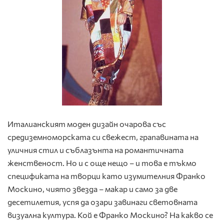
Италианският моден дизайн очарова със
средиземноморската си свежест, грапавината на
уличния стил и съблазънта на романтичната
женственост. Но и с още нещо – и това е тъкмо
спецификата на творци като изумителния Франко
Москино, чиято звезда – макар и само за две
десетилетия, успя да озари завинаги световната
визуална култура. Кой е Франко Москино? На какво се