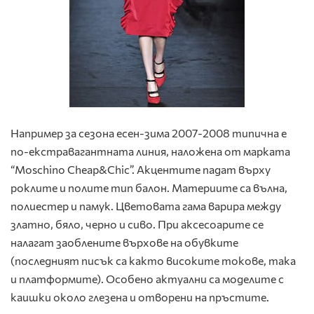
Например за сезона есен-зима 2007-2008 типична е
по-екстравагантната линия, наложена от марката
“Moschino Cheap&Chic”. Акцентите падат върху
роклите и полите тип балон. Материите са вълна,
полиестер и памук. Цветовата гама варира между
златно, бяло, черно и сиво. При аксесоарите се
налагат заоблените върхове на обувките
(последният писък са както високите токове, така
и платформите). Особено актуални са моделите с
каишки около глезена и отворени на пръстите.