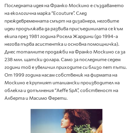
Последната идея на Франко Москино е създаването
на екологична марка “Ecouture”. След
преждевременната смърт на дизайнера, неговите
идеи продължава да развива присъединилата се към
екипа през 1981 година Росела Жардини (до 1994-а
негова първа асистентка и основна помощничка).
Днес тоталните продажби на Франко Москино са за
238 млн. щатски долара. Само за последните седем
години той е увеличил приходите си близо пет пъти.
От 1999 година насам собственик на фирмата на
Москино е крупният италиански производител на
облекла и допълнения “Aeffe SpA”, собственост на
Алберта и Масимо Ферети.