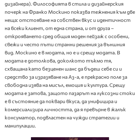
дизайнера). Философията в стила и дизайнерския
почерк на Франко Москино показва тежнения към две
неща: отстояване на собствен вкус и идентичност
на всеки клиент, от една страна, и от друга –
открояването сред общия моден пейзаж с особени,
свежи и често пъти странни решения за външния
вид. Москино е в модата, но е и срещу модата. В
модата е дотолкова, доколкото тъкмо тя,
схващана като безценен шанс да бъдеш себе си и
средство за изразяване на Аз-а, е прекрасно поле за
свободна изява на мисъл, емоция и култура. Срещу
модата е затова, защото пазарът на луксозни стоки
е в състояние да поквари вкуса, да унифицира и
комерсиализира личността, да я превърне в жалък
консуматор, подвластен на чужди стратегии и
манипулации.