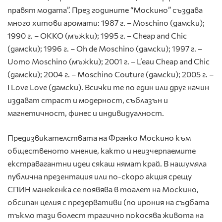
правят модата”. През годините “Москино” създава
много хитови аромати: 1987 г. – Moschino (дамски);
1990 г. – OKKO (мъжки); 1995 г. – Cheap and Chic
(дамски); 1996 г. – Oh de Moschino (дамски); 1997 г. –
Uomo Moschino (мъжки); 2001 г. – L’eau Cheap and Chic
(дамски); 2004 г. – Moschino Couture (дамски); 2005 г. –
I Love Love (дамски). Всички те по един или друг начин
издават страст и модерност, съблазън и
магнетичност, финес и индивидуалност.
Предизвикателствата на Франко Москино към
общественото мнение, както и неизчерпаемите
екстравагантни идеи сякаш нямат край. В нашумяла
публична презентация или по-скоро акция срещу
СПИН манекенка се появява в тоалет на Москино,
обсипан целия с презервативи (по ирония на съдбата
тъкмо тази болест трагично покосява живота на