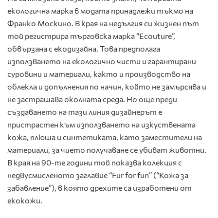
екологична марка в модата принадлежи тъкмо на
Франко Москино. В края на недългия си жизнен път
той регистрира търговска марка “Ecouture”,
обвързана с екодизайна. Това предполага
използването на екологично чисти и гарантирани
суровини и материали, както и производство на
облекла и допълнения по начин, който не замърсява и
не застрашава околната среда. Но още преди
създаването на тази линия дизайнерът е
пристрастен към използването на изкуствената
кожа, плюша и синтетиката, като заместители на
материали, за чието получаване се убиват животни.
В края на 90-те години той показва колекция с
недвусмисленото заглавие “Fur for fun” (“Кожа за
забавление”), в която дрехите са изработени от
екокожи.