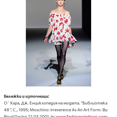
Бележки и източници:
О`Хара, Дж. Енциклопедия на модата. “Библиотека
48 “, С., 1995; Moschino: Irreverence As An Art Form. By:
Boyd Davisр 22.03.2001. In:
www.fashionwindows.com
;