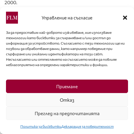
2000.
Фото:
© David Slijper, styling by Merryn Leslie / Fashion
Управление на съгласие
now. i-D selects the world’s 150 most important designers.
Edited by Terry Jones & Avril Mair. – Köln: Taschen, 2005.
За да предоставим най-доброто изживяване, ние използваме
9. Аксесоари на “Москино”, есен-зима 2005-2006.
технологии като бисквитки за съхраняване и/или достъп до
10. Колекция на Росела Жардини за “Москино”, есен-
информация за устройството. Съгласието с тези технологии ще ни
зима 2007 – 2008.
позволи да обработваме данни, като например поведение при
сърфиране или уникални идентификатори на този сайт.
Фото:
© “Moschino”
Несъгласието или оттеглянето на съгласието може да повлияе
11. – 12. Колекция на Росела Жардини за “Москино”,
неблагоприятно на определени характеристики и функции.
есен-зима 2009 – 2010.
13. – 14. Колекция на Росела Жардини за “Москино”,
Приемане
пролет-лято 2010.
Фото:
© Marcio Madeira /
www.vogue.com
Отказ
Преглед на предпочитанията
Тагове:
Брой 29
Политика за бисквитки
Декларация за поверителност