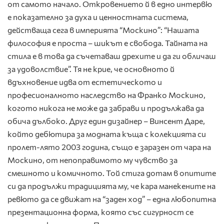
от самото начало. Откровението й в едно интервю
е показателно за духа и ценностната система,
действаща сега в империята “Москино”: “Нашата
философия е проста – шикът е свобода. Тайната на
стила е в това да съчетаваш дрехите и да ги обличаш
за удоволствие”. Тя не крие, че основното й
вдъхновение идва от естетическото и
професионалното наследство на Франко Москино,
когото никога не може да забрави и продължава да
обича дълбоко. Друг един дизайнер – Винсент Даре,
който дебютира за модната къща с колекцията си
пролет-лято 2003 година, също е заразен от чара на
Москино, от непоправимото му чувство за
смешното и комичното. Той стига дотам в опитите
си да продължи традицията му, че кара манекените на
ревюто да се движат на “заден ход” – една любопитна
презентационна форма, която със сигурност се