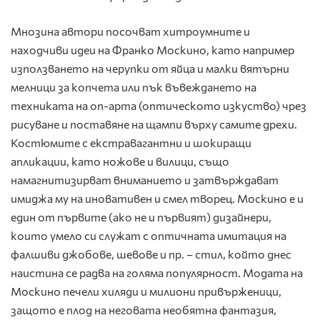
Мнозина автори посочват хитроумните и
находчиви идеи на Франко Москино, като например
използването на черупки от яйца и малки вятърни
мелници за копчета или пък въвеждането на
техниката на оп-арта (оптическото изкуство) чрез
рисуване и поставяне на щампи върху самите дрехи.
Костюмите с екстравагантни и шокиращи
апликации, като ножове и вилици, също
намагнитизирват вниманието и затвърждават
имиджа му на иновативен и смел творец. Москино е и
един от първите (ако не и първият) дизайнери,
които умело си служат с оптичната имитация на
фалшиви джобове, шевове и пр. – стил, който днес
наистина се радва на голяма популярност. Модата на
Москино печели хиляди и милиони привърженици,
защото е плод на неговата необятна фантазия,