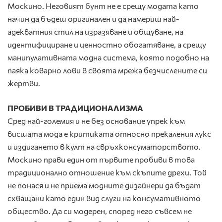
Москино. Неговият бунт не е срещу модата като
начин да бъдеш оригинален и да намериш най-
адекватния стил на изразяване и общуване, на
идентифициране и ценностно обогатяване, а срещу
манипулативната модна система, която подобно на
паяка коварно лови в своята мрежа безчислените си
жертви.
ПРОБИВИ В ТРАДИЦИОНАЛИЗМА
Сред най-големия и не без основание упрек към
висшата мода е критиката относно прекаления лукс
и издигането в култ на свръхконсуматорството.
Москино прави един от първите пробиви в това
традиционално отношение към скъпите дрехи. Той
не понася и не приема модните дизайнери да бъдат
схващани като един вид слуги на консумативното
общество. Да си модерен, според него съвсем не