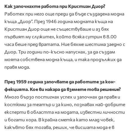
Как започнахте работа при Кристиан Диор?
Работех при него още преди да бъде създадена модна
къща „Диор“. През 1946 година модната къща на
Кристиан Диор още не съществуваше и аз бях
първият му служител, кой­то всяка сутрин в 8.00
часа беше пред вратата. Ние бяхме шестима заедно с
Диор. Три години по-късно напуснах, за да създам
моята собствена модна къща, и така продължих да
правя мода.
През 1959 година започвате да работите за кон­
фекцията. Кое ви накара да вземете това реше­ние?
Много бързо постигнах успех и започнах да правя и
костю­ми за театър и за кино, познавах най-добрите
експерти в областта на модата, известни личности
и богати хора. В крайна сметка като млад човек,
какъвто бях тогава, реших, че висшата мода е в