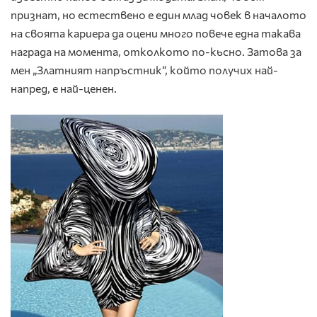
признат, но естествено е един млад човек в началото
на своята кариера да оцени много повече една такава
награда на момента, отколкото по-кьсно. Затова за
мен „Златният напръстник“, който получих най-
напред, е най-ценен.