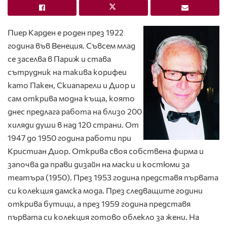
Пиер Карден е роден през 1922
година във Венеция. Съвсем млад
се заселва в Париж и става
сътрудник на такива корифеи
като Пакен, Скиапарели и Диор и
сам открива модна къща, която
днес предлага работа на близо 200
хиляди души в над 120 страни. От
1947 до 1950 година работи при
Кристиан Диор. Открива своя собствена фирма и
започва да прави дизайн на маски и костюми за
театъра (1950). През 1953 година пред­ставя първата
си колекция дамска мода. През след­ващите години
открива бутици, а през 1959 година представя
първата си колекция готово облекло за жени. На