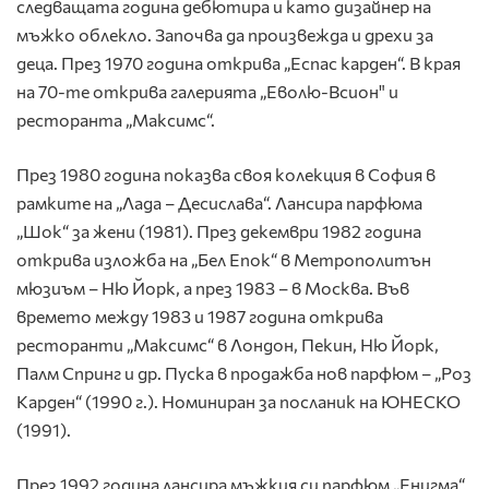
следващата година дебютира и като дизай­нер на
мъжко облекло. Започва да произвежда и дрехи за
деца. През 1970 година открива „Еспас карден“. В края
на 70-те открива галерията „Еволю-Всион" и
ресторанта „Максимс“.
През 1980 година показва своя колекция в София в
рамките на „Лада – Десислава“. Лансира парфюма
„Шок“ за жени (1981). През декември 1982 годи­на
открива изложба на „Бел Епок“ в Метрополитън
мюзиъм – Ню Йорк, а през 1983 – в Москва. Във
времето между 1983 и 1987 година открива
ресторанти „Максимс“ в Лондон, Пекин, Ню Йорк,
Палм Спринг и др. Пуска в продажба нов парфюм – „Роз
Карден“ (1990 г.). Номиниран за посланик на ЮНЕСКО
(1991).
През 1992 година лансира мъжкия си парфюм „Енигма“.