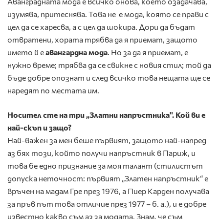
Аванградната мода е всичко онова, което озадачава,
изумява, притеснява. Това не е мода, която се прави с
цел да се харесва, а с цел да шокира. Дори да бъдат
отвратени, хората трябва да я приемат, защото
името й е
авангардна мода
. Но за да я приемат, е
нужно време; трябва да се свикне с новия стил; той да
бъде добре опознат и след всичко това нещата ще се
наредят по местата им.
Носител сте на три „Златни напръстника". Кой ви е
най-скъп и защо?
Най-важен за мен беше първият, защото най-напред
аз бях този, който получи напръстник в Париж, и
това бе едно признание за моя талант (стилистът
допуска неточност: първият „Златен напръстник“ е
връчен на мадам Гре през 1976, а Пиер Карден получава
за пръв път това отличие през 1977 – б. а.), и е добре
известно какво съм аз за мода­та. Знам, че съм