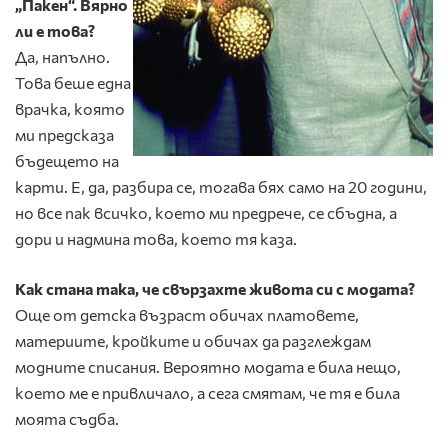
„Пакен“. Вярно
ли е това?
Да, напълно.
Това беше една
врачка, която
ми предсказа
бъдещето на
карти. Е, да, разбира се, тогава бях само на 20 години,
но все пак всичко, което ми предрече, се сбъд­на, а
дори и надмина това, което тя каза.
Как стана така, че свързахте живота си с мода­та?
Още от детска възраст обичах платовете,
материите, кройките и обичах да разглеждам
модните списания. Вероятно модата е била нещо,
което ме е привличало, а сега смятам, че тя е била
моята съдба.