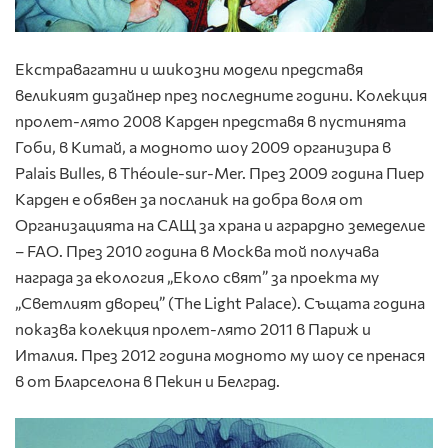
Екстравагатни и шикозни модели представя
великият дизайнер през последните години. Колекция
пролет-лято 2008 Карден представя в пустинята
Гоби, в Китай, а модното шоу 2009 организира в
Palais Bulles, в Théoule-sur-Mer. През 2009 година Пиер
Карден е обявен за посланик на добра воля от
Организацията на САЩ за храна и агрардно земеделие
– FAO. През 2010 година в Москва той получава
награда за екология „Еколо свят” за проекта му
„Светлият дворец” (The Light Palace). Същата година
показва колекция пролет-лято 2011 в Париж и
Италия. През 2012 година модното му шоу се пренася
в от Бларселона в Пекин и Белград.