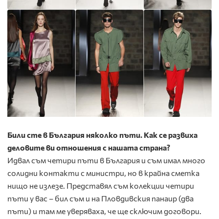
Били сте в България няколко пъти. Как се раз­виха
деловите ви отношения с нашата страна?
Идвал съм четири пъти в България и съм имал много
солид­ни контакти с министри, но в крайна сметка
нищо не изле­зе. Представял съм колекции четири
пъти у вас – бил съм и на Пловдивския панаир (два
пъти) и там ме уверяваха, че ще сключим договори.