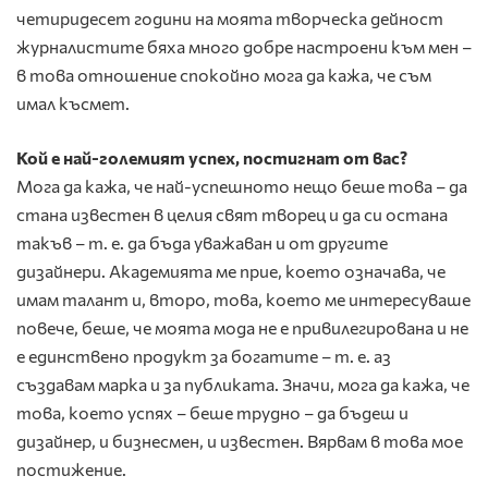
четиридесет години на моята творческа дейност
журналистите бяха мно­го добре настроени към мен –
в това отношение спокойно мога да кажа, че съм
имал късмет.
Кой е най-големият успех, постигнат от вас?
Мога да кажа, че най-успешното нещо беше това – да
стана известен в целия свят творец и да си остана
такъв – т. е. да бъда уважаван и от другите
дизайнери. Академията ме прие, което означава, че
имам талант и, второ, това, което ме интересуваше
повече, беше, че моята мода не е привиле­гирована и не
е единствено продукт за богатите – т. е. аз
създавам марка и за публиката. Значи, мога да кажа, че
това, което успях – беше трудно – да бъдеш и
дизайнер, и бизнесмен, и известен. Вярвам в това мое
постижение.