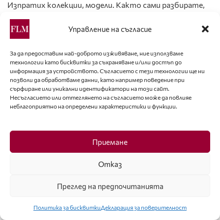
Изпратих колекции, модели. Както сами разбирате,
четири пъти е много и затова реших, че
Управление на съгласие
правителството няма намерение да се занимава с
това. Похарчих много пари, за да дойда в България
За да предоставим най-доброто изживяване, ние използваме
(досещате се за неизбежните разходи – за манекени,
технологии като бисквитки за съхраняване и/или достъп до
изобщо за целия тураж), положих толкова усилия и…
информация за устройството. Съгласието с тези технологии ще ни
позволи да обработваме данни, като например поведение при
впоследствие нищо не стана. Казах си, че очевидно
сърфиране или уникални идентификатори на този сайт.
всичко ще пропадне. В другите страни – да речем –
Несъгласието или оттеглянето на съгласието може да повлияе
Русия и Унгария, всичко мина доста добре.
неблагоприятно на определени характеристики и функции.
Единствената социалистическа държава (в момента
на взимането на интервюто), в която не ми
Приемане
провървя, беше България.
Отказ
Преглед на предпочитанията
Политика за бисквитки
Декларация за поверителност