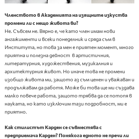
Членството в Академията на изящни­те изкуства
промени ли с нещо живо­та ви?
Не. Съвсем не. Вярно е, че като член имам нови
ангажименти и всеки понеделник и сряда съм в
Института, но това за мен е приятен момент, много
приятна и полезна дейност в артистичния,
литературния, художествения, музикалния и
архитектурния живот. Но иначе това не промени
изобщо живота ми, защото аз съм ценен и уважаван и
продължавам да работя. Може би това ще ми създава
малко повече работа, защото трябва да се потопя в
науката, но като изключим тази подробност, ми е
приятно.
Как стилистът Карден се съвместява с
предприемача Карден? Понякога едното не пречи ли