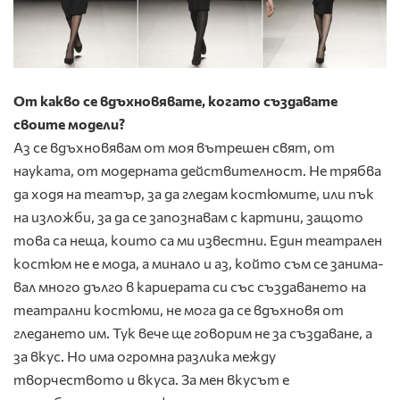
От какво се вдъхновявате, когато създавате
своите модели?
Аз се вдъхновявам от моя вътрешен свят, от
науката, от модерната действителност. Не трябва
да ходя на театър, за да гледам костюмите, или пък
на изложби, за да се запознавам с картини, защото
това са неща, които са ми известни. Един теат­рален
костюм не е мода, а ми­нало и аз, който съм се занима­
вал много дълго в кариерата си със създаването на
театрални костюми, не мога да се вдъхно­вя от
гледането им. Тук вече ще говорим не за създаване, а
за вкус. Но има огромна разлика между
творчеството и вкуса. За мен вкусът е