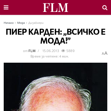
Начало
Мода
Дизайнери
ПИЕР КАРДЕН: „ВСИЧКО Е
МОДА!”
от
FLM
15.06.2013
5889
A
A
Време за четене: 4 мин.