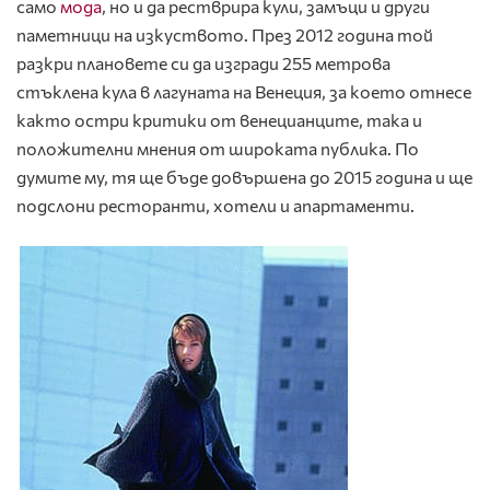
само
мода
, но и да рестврира кули, замъци и други
паметници на изкуството. През 2012 година той
разкри плановете си да изгради 255 метрова
стъклена кула в лагуната на Венеция, за което отнесе
както остри критики от венецианците, така и
положителни мнения от широката публика. По
думите му, тя ще бъде довършена до 2015 година и ще
подслони ресторанти, хотели и апартаменти.