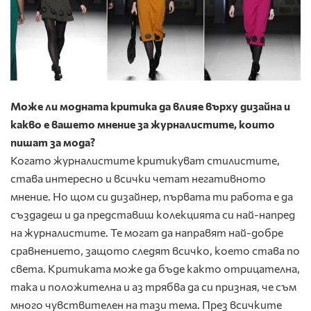
Може ли модната критика да влияе върху ди­зайна и
какво е вашето мнение за журналисти­те, които
пишат за мода?
Когато журналистите критикуват стилистите,
става интересно и всички четат негативното
мнение. Но щом си дизайнер, първата ти работа е да
създадеш и да представиш колекцията си най-напред
на журналистите. Те могат да нап­равят най-добре
сравнението, защото следят всичко, което става по
света. Критиката може да бъде както отрицателна,
така и положителна и аз трябва да си призная, че съм
много чувствителен на тази тема. През всичките