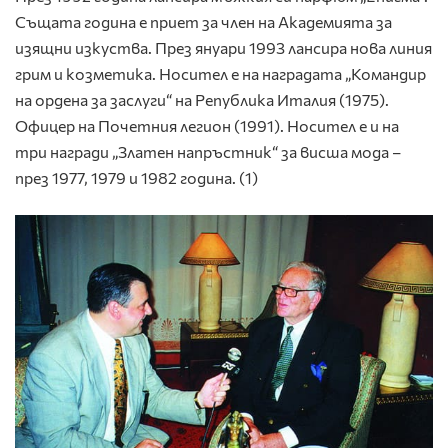
Същата година е приет за член на Академията за
изящ­ни изкуства. През януари 1993 ланси­ра нова линия
грим и козметика. Носител е на наградата „Командир
на ордена за заслуги“ на Република Италия (1975).
Офицер на Почетния легион (1991). Носител е и на
три награди „Златен напръстник“ за висша мода –
през 1977, 1979 и 1982 година. (1)