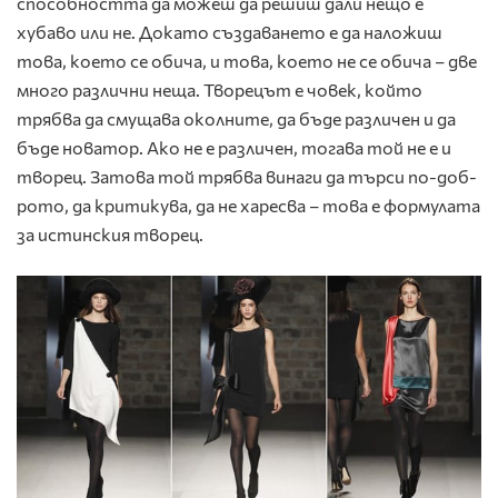
способността да можеш да решиш дали нещо е
хубаво или не. Докато създава­нето е да наложиш
това, което се обича, и това, което не се обича – две
много различ­ни неща. Творецът е човек, кой­то
трябва да смущава околните, да бъде различен и да
бъде новатор. Ако не е различен, тогава той не е и
творец. Затова той трябва винаги да търси по-доб­
рото, да критикува, да не харес­ва – това е формулата
за истинския творец.