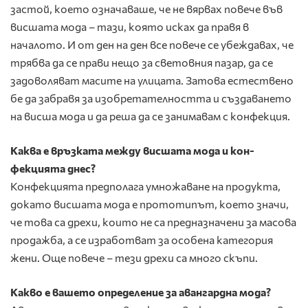
застой, което означаваше, че не вяр­вах повече във
висшата мода – тази, която исках да правя в
началото. И от ден на ден все повече се убеждавах, че
тряб­ва да се прави нещо за световния пазар, да се
задоволяват масите на улицата. Затова естествено
бе да забравя за изоб­ретателността и създаването
на висша мода и да реша да се занимавам с конфекция.
Каква е връзката между висшата мода и кон­
фекцията днес?
Конфекцията предполага умножаване на продукта,
докато висшата мода е прототипът, което значи,
че това са дрехи, които не са предназначени за масова
продажба, а се изра­ботват за особена категория
жени. Още пове­че – тези дрехи са много скъпи.
Какво е вашето определение за авангардна мода?