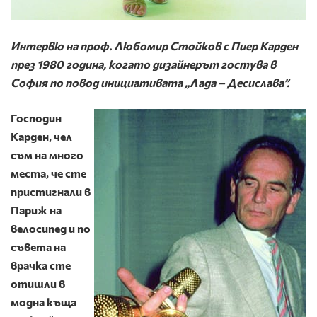
Интервю на проф. Любомир Стойков с Пиер Карден
през 1980 година, когато дизайнерът гостува в
София по повод инициативата „Лада – Десислава”.
Господин
Карден, чел
съм на много
места, че сте
пристигнали в
Па­риж на
велосипед и по
съвета на
врачка сте
отишли в
модна къща