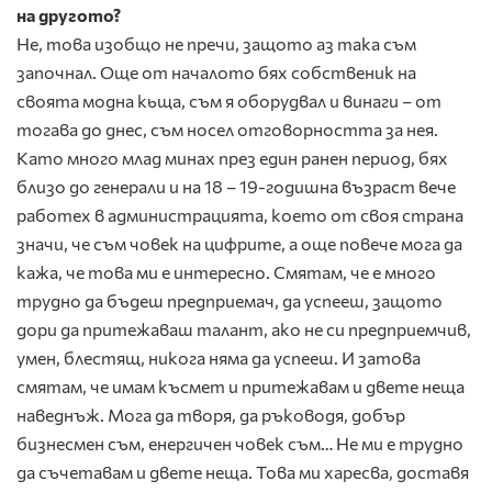
на другото?
Не, това изобщо не пречи, защото аз така съм
започнал. Още от началото бях собственик на
своята модна кьща, съм я оборудвал и винаги – от
тогава до днес, съм носел отговорността за нея.
Като много млад минах през един ранен период, бях
близо до генерали и на 18 – 19-годишна възраст вече
работех в администрацията, което от своя страна
значи, че съм човек на цифрите, а още повече мога да
кажа, че това ми е интересно. Смятам, че е много
трудно да бъдеш предприемач, да успееш, защото
дори да притежаваш талант, ако не си предприемчив,
умен, блестящ, никога няма да успееш. И затова
смятам, че имам късмет и притежавам и двете неща
наведнъж. Мога да творя, да ръководя, добър
бизнесмен съм, енергичен човек съм… Не ми е трудно
да съчетавам и двете неща. Това ми харесва, доставя