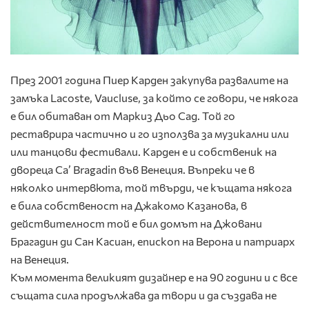
През 2001 година Пиер Карден закупува развалите на
замъка Lacoste, Vaucluse, за който се говори, че някога
е бил обитаван от Маркиз Дьо Сад. Той го
реставрира частично и го използва за музикални или
или танцови фестивали. Карден е и собственик на
двореца Ca’ Bragadin във Венеция. Въпреки че в
няколко интервюта, той твърди, че къщата някога
е била собственост на Джакомо Казанова, в
действителност той е бил домът на Джовани
Брагадин ди Сан Касиан, епископ на Верона и патриарх
на Венеция.
Към момента великият дизайнер е на 90 години и с все
същата сила продължава да твори и да създава не