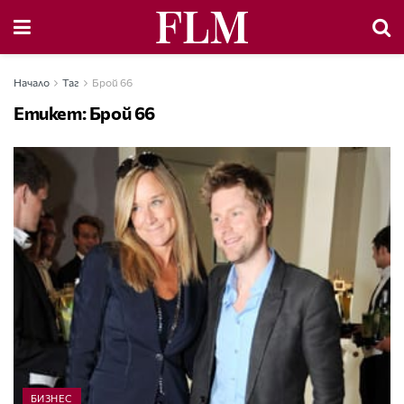
Начало
Таг
Брой 66
Етикет:
Брой 66
БИЗНЕС