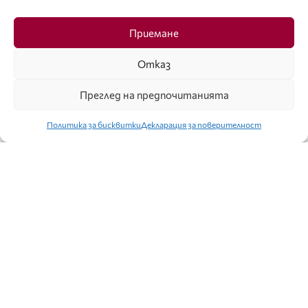
НОВА ГЕНЕРАЦИЯ
Приемане
„ОТВЪД СИВОТО” С КОНСТАНТИН
Отказ
КОНСТАНТИНОВ
Преглед на предпочитанията
Политика за бисквитки
Декларация за поверителност
ПРИЧЕСКИ