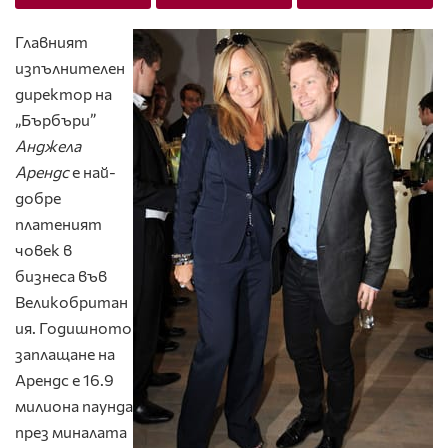
Главният
изпълнителен
директор на
„Бърбъри”
Анджела
Арендс
е най-
добре
платеният
човек в
бизнеса във
Великобритан
ия. Годишното
заплащане на
Арендс е 16.9
милиона паунда
през миналата