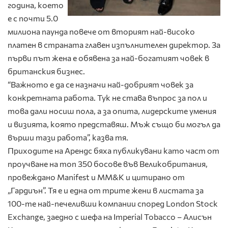
година, което
е с почти 5.0
милиона паунда повече от вторият най-високо
платен в страната главен изпълнителен директор. За
първи път жена е обявена за най-богатият човек в
британския бизнес.
“Важното е да се назначи най-добрият човек за
конкретната работа. Тук не става въпрос за пол и
това дали носиш пола, а за опита, лидерските умения
и визията, която представяш. Мъж също би могъл да
върши тази работа”, казва тя.
Приходите на Арендс бяха публикувани като част от
проучване на топ 350 босове във Великобритания,
провеждано Manifest и MM&K и цитирано от
„Гардиън”. Тя е и една от трите жени в листата за
100-те най-печеливши компании според London Stock
Exchange, заедно с шефа на Imperial Tobacco – Алисън