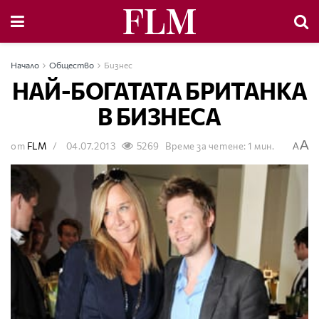
Начало
Общество
Бизнес
НАЙ-БОГАТАТА БРИТАНКА
В БИЗНЕСА
A
от
FLM
04.07.2013
5269
Време за четене: 1 мин.
A