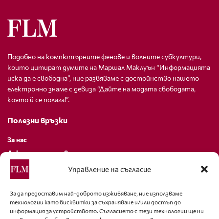
Подобно на компютърните фенове и волните субкултури,
които цитират думите на Маршал Маклуън “Информацията
иска да е свободна”, ние развяваме с достойнство нашето
електронно знаме с девиза “Дайте на модата свободата,
която й се полага!”.
Полезни връзки
За нас
Декларация за поверителност
Политика за бисквитки
Управление на съгласие
За контакти
За да предоставим най-доброто изживяване, ние използваме
технологии като бисквитки за съхраняване и/или достъп до
editor@fashion-lifestyle.net
информация за устройството. Съгласието с тези технологии ще ни