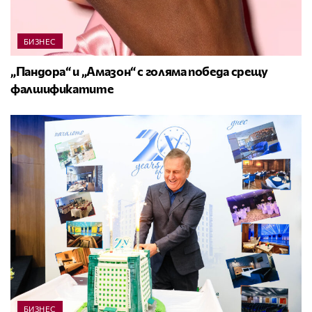
БИЗНЕС
„Пандора“ и „Амазон“ с голяма победа срещу
фалшификатите
БИЗНЕС