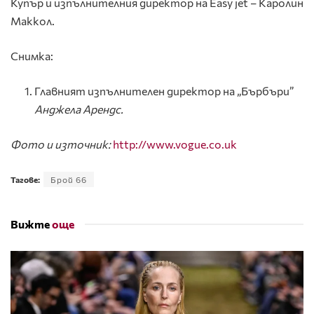
Купър и изпълнителния директор на Easy jet – Каролин
Маккол.
Снимка:
Главният изпълнителен директор на „Бърбъри”
Анджела Арендс.
Фото и източник:
http://www.vogue.co.uk
Тагове:
Брой 66
Вижте
още