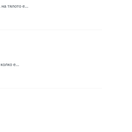
на тялото е...
колко е...