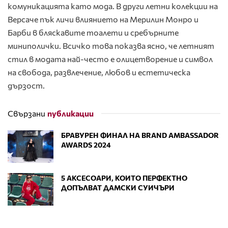
комуникацията като мода. В други летни колекции на
Версаче пък личи влиянието на Мерилин Монро и
Барби в бляскавите тоалети и сребърните
миниполички. Всичко това показва ясно, че летният
стил в модата най-често е олицетворение и символ
на свобода, развлечение, любов и естетическа
дързост.
Свързани
публикации
БРАВУРЕН ФИНАЛ НА BRAND AMBASSADOR
AWARDS 2024
5 АКСЕСОАРИ, КОИТО ПЕРФЕКТНО
ДОПЪЛВАТ ДАМСКИ СУИЧЪРИ