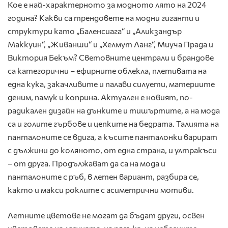
Кое е най-характерното за модното лято на 2024
година? Какви са трендовете на модни гиганти и
структури като „Баленсиага“ и „Аликзандър
Маккуин“, „Живанши“ и „Хелмут Ланг“, Миуча Прада и
Виктория Бекъм? Световните централи и брандове
са категорични – ефирните облекла, плетивата на
една кука, закачливите и палави силуети, материите
деним, памук и коприна. Актуален е новият, по-
радикален дизайн на дънките и тишъртите, а на мода
са и голите гърбове и цепките на бедрата. Талията на
панталоните се вдига, а късите панталонки варират
с дължини до коляното, от една страна, и ултракъси
– от друга. Продължават да са на мода и
панталоните с ръб, в летен вариант, разбира се,
както и макси роклите с асиметрични мотиви.
Летните цветове не могат да бъдат други, освен