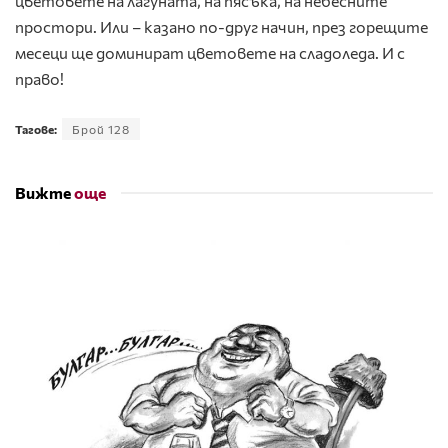
цветовете на лагуната, на пясъка, на небесните
простори. Или – казано по-друг начин, през горещите
месеци ще доминират цветовете на сладоледа. И с
право!
Тагове:
Брой 128
Вижте
още