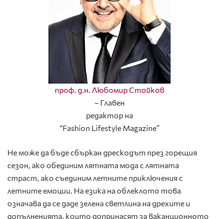
проф. д.н. Любомир Стойков
– Главен
редактор на
“Fashion Lifestyle Magazine”
Не може да бъде сбъркан дрескодът през горещия
сезон, ако обединим лятната мода с лятната
страст, ако съединим летните приключения с
летните емоции. На езика на облеклото това
означава да се даде зелена светлина на дрехите и
допълненията, които допринасят за ваканционното