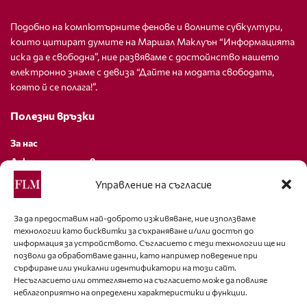
Подобно на компютърните фенове и волните субкултури,
които цитират думите на Маршал Маклуън “Информацията
иска да е свободна”, ние развяваме с достойнство нашето
електронно знаме с девиза “Дайте на модата свободата,
която й се полага!”.
Полезни връзки
За нас
Декларация за поверителност
Политика за бисквитки
Управление на съгласие
За контакти
За да предоставим най-доброто изживяване, ние използваме
технологии като бисквитки за съхраняване и/или достъп до
editor@fashion-lifestyle.net
информация за устройството. Съгласието с тези технологии ще ни
позволи да обработваме данни, като например поведение при
+359 88 227 33 47
сърфиране или уникални идентификатори на този сайт.
Несъгласието или оттеглянето на съгласието може да повлияе
неблагоприятно на определени характеристики и функции.
Последвайте ни