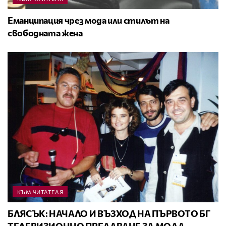
Еманципация чрез мода или стилът на
свободната жена
КЪМ ЧИТАТЕЛЯ
БЛЯСЪК: НАЧАЛО И ВЪЗХОД НА ПЪРВОТО БГ