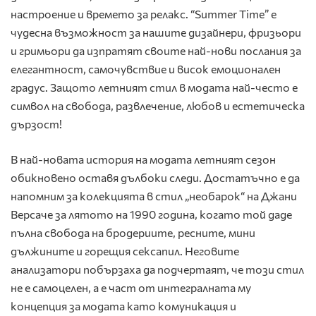
настроение и времето за релакс. “Summer Time” е
чудесна възможност за нашите дизайнери, фризьори
и гримьори да изпратят своите най-нови послания за
елегантност, самочувствие и висок емоционален
градус. Защото летният стил в модата най-често е
символ на свобода, развлечение, любов и естетическа
дързост!
В най-новата история на модата летният сезон
обикновено оставя дълбоки следи. Достатъчно е да
напомним за колекцията в стил „необарок“ на Джани
Версаче за лятото на 1990 година, когато той даде
пълна свобода на бродериите, ресните, мини
дължините и горещия сексапил. Неговите
анализатори побързаха да подчертаят, че този стил
не е самоцелен, а е част от интегралната му
концепция за модата като комуникация и