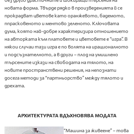
новата форма. Твърде рядко в произведенията й се
прокрадват цветове като оранжевото, бадемото,
ппрасковеното и ментово зеленото. Ключовата
дума, която най-добре характеризира отношението
на авторката към платовете и цветовете е “игра”. В
някои случаи тази игра е по волята на ирационалното
и подсъзнателното, а в други – плод на умишлено
търсените изкази на свободата на тялото, на
новите пространствени решения, на непознати
досега методи за “партньорство” между тялото и
дрехата.
АРХИТЕКТУРАТА ВДЪХНОВЯВА МОДАТА
“Машина за живеене” – това