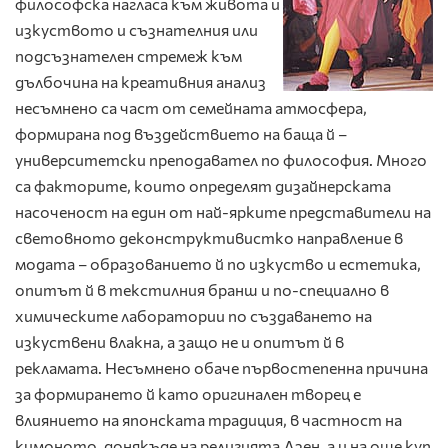
философска нагласа към живота и
изкуството и съзнателния или
подсъзнателен стремеж към
дълбочина на креативния анализ
несъмнено са част от семейната атмосфера,
формирана под въздействието на баща й –
университетски преподавател по философия. Много
са факторите, които определят дизайнерската
насоченост на един от най-ярките представители на
световното деконструктивистко направление в
модата – образованието й по изкуство и естетика,
опитът й в текстилния бранш и по-специално в
химическите лаборатории по създаването на
изкуствени влакна, а защо не и опитът й в
рекламата. Несъмнено обаче първостепенна причина
за формирането й като оригинален творец е
влиянието на японската традиция, в частност на
кимоното, донякъде на религията Дзен, а и на още куп