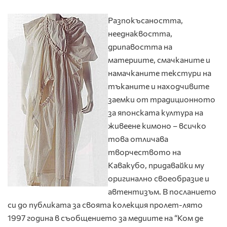
Разпокъсаността,
нееднаквостта,
дрипавостта на
материите, смачканите и
намачканите текстури на
тъканите и находчивите
заемки от традиционното
за японската култура на
живеене кимоно – всичко
това отличава
творчеството на
Кавакубо, придавайки му
оригинално своеобразие и
автентизъм. В посланието
си до публиката за своята колекция пролет-лято
1997 година в съобщението за медиите на “Ком де