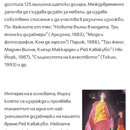
достига 125 милиона щатски долара. Междувременно
започва да създава дизайн за мебели, да издава
собствено списание и да участва в различни изложби.
По-важните от тях: “Новите вълни в модата. Три
японски дизайнери” ( Аризона, 1983), “Мода и
фотография. Ком де гарсон”( Париж, 1986), “Три жени:
Мадлен Вионе, Клеър Маккардел и Рей Кавакубо” ( Ню
Йорк, 1987), “Същността на качеството” (Токио,
1993) и др.
Интересна е основата, върху
която се изгражда и проявява
талантът на една от най-
значимите дизайнерки на нашето
време Рей Кавакубо. Нейната