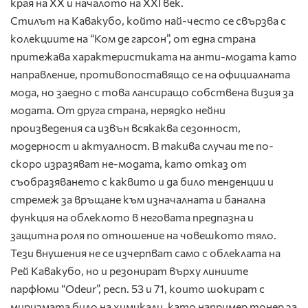
края на ХХ и началото на ХХІ век.
Стилът на Кавакубо, който най-често се свързва с
колекциите на “Ком де гарсон”, от една страна
притежава характеристиката на анти-модата като
направление, противопоставящо се на официалната
мода, но заедно с това лансиращо собствена визия за
модата. От друга страна, нерядко нейни
произведения са извън всякаква сезонност,
модерност и актуалност. В такива случаи те по-
скоро изразяват не-модата, като отказ от
съобразяването с каквито и да било тенденции и
стремеж за връщане към изначалната и банална
функция на облеклото в неговата предпазна и
защитна роля по отношение на човешкото тяло.
Тези внушения не се изчерпват само с облеклата на
Рей Кавакубо, но и резонират върху линиите
парфюми “Odeur”, респ. 53 и 71, които шокират с
миризмата било на химикали, като например тонер за