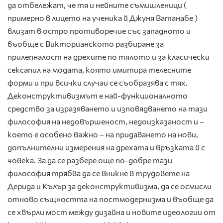
да отбележат, че тя и нейните съмишленици (
примерно в лицето на ученика й Джуня Ватанабе )
влизат в остро противоречие със западното и
въобще с Викторианското разбиране за
прилепналост на дрехите по тялото и за класически
сексапил на модата, която имитира телесните
форми и при всички случаи се съобразява с тях.
Деконструктивизмът е най-функционалното
средство за изразяването и изповядването на тази
философия на недовършеност, недоизказаност и –
което е особено важно – на придаването на нови,
допълнителни измерения на дрехата и връзката й с
човека. За да се разбере още по-добре тази
философия трябва да се вникне в трудовете на
Дерида и Кълър за деконструктивизма, да се осмисли
отново същността на постмодернизма и въобще да
се хвърли мост между дизайна и новите идеологии от