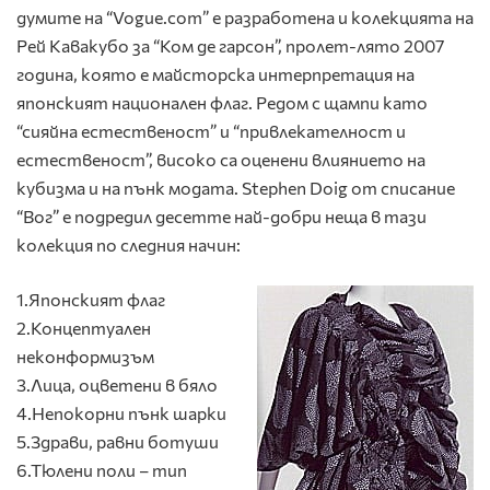
думите на “Vogue.com” е разработена и колекцията на
Рей Кавакубо за “Ком де гарсон”, пролет-лято 2007
година, която е майсторска интерпретация на
японският национален флаг. Редом с щампи като
“сияйна естественост” и “привлекателност и
естественост”, високо са оценени влиянието на
кубизма и на пънк модата. Stephen Doig от списание
“Вог” е подредил десетте най-добри неща в тази
колекция по следния начин:
1.Японският флаг
2.Концептуален
неконформизъм
3.Лица, оцветени в бяло
4.Непокорни пънк шарки
5.Здрави, равни ботуши
6.Тюлени поли – тип