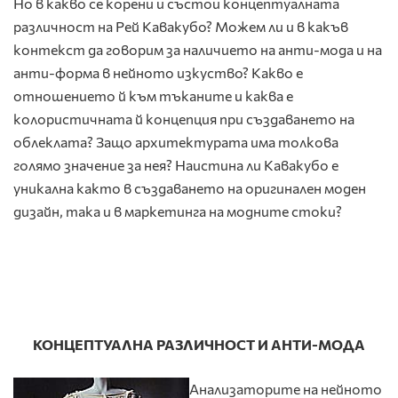
Но в какво се корени и състои концептуалната
различност на Рей Кавакубо? Можем ли и в какъв
контекст да говорим за наличието на анти-мода и на
анти-форма в нейното изкуство? Какво е
отношението й към тъканите и каква е
колористичната й концепция при създаването на
облеклата? Защо архитектурата има толкова
голямо значение за нея? Наистина ли Кавакубо е
уникална както в създаването на оригинален моден
дизайн, така и в маркетинга на модните стоки?
КОНЦЕПТУАЛНА РАЗЛИЧНОСТ И АНТИ-МОДА
Анализаторите на нейното