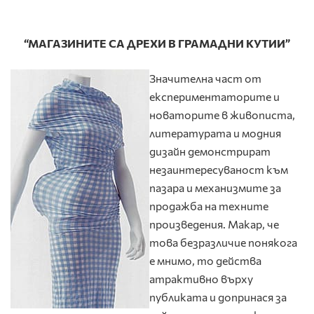
“МАГАЗИНИТЕ СА ДРЕХИ В ГРАМАДНИ КУТИИ”
Значителна част от
експериментаторите и
новаторите в живописта,
литературата и модния
дизайн демонстрират
незаинтересуваност към
пазара и механизмите за
продажба на техните
произведения. Макар, че
това безразличие понякога
е мнимо, то действа
атрактивно върху
публиката и допринася за