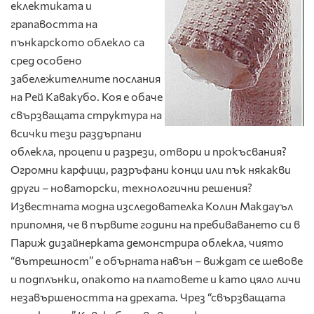
еклектиката и
грапавостта на
пънкарското облекло са
сред особено
забележителните послания
на Рей Кавакубо. Коя е обаче
свързващата структура на
всички тези раздърпани
облекла, процепи и разрези, отвори и прокъсвания?
Огромни карфици, разръфани конци или пък някакви
други – новаторски, технологични решения?
Известната модна изследователка Колин Макдауъл
припомня, че в първите години на пребиваването си в
Париж дизайнерката демонстрира облекла, чиято
“вътрешност” е обърната навън – виждат се шевове
и подплънки, опакото на платовете и като цяло личи
незавършеността на дрехата. Чрез “свързващата