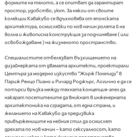
формите на тялото, а се опитват да гарантират
простор, удобство, уют. За някои от своите
колекции Кавакубо се вдъхновява от японската
архитектура, осмисляйки по нов начин ролята й на
волна и живописна конструкция за подчиняване ( или
освобождаване ) на жизненото пространство.
Специалистите отбелязват възхищението на
дизайнерката от двамата архитекти, проектирали
Центъра за модерно изкуство “Жорж Помпиду” в
Париж Ренцо Пиано и Ричард Роджърс. Логично е да се
потърси връзка между тяхната концепция-апел да
накарат посетителите да вникнат в инженерната
архитектоника на сградата, от една страна, и
желанието на Кавакубо да предизвика
привържениците на нейния стил да осмислят
дрехата по нов начин – като сексуалносот, като
социален изказ и като жизнено пространство.