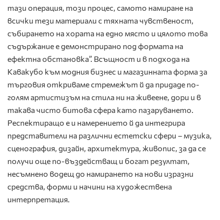
тази операция, този процес, самото намиране на
всички тези материали с тяхната чувственост,
събирането на хората на едно място и цялото това
съдържание е демонстрирано под формата на
ефектна обстановка”. Всъщност и в подхода на
Кавакубо към модния бизнес и магазинната форма за
търговия откриваме стремежът й да придаде по-
голям артистизъм на стила ни на живеене, дори и в
такава чисто битова сфера като пазаруването.
Респектиращо е и намерението й да интегрира
представители на различни естетски сфери – музика,
сценография, дизайн, архитектура, живопис, за да се
получи още по-въздействащ и богат резултат,
несъмнено водещ до намирането на нови изразни
средства, форми и начини на художествена
интерпретация.