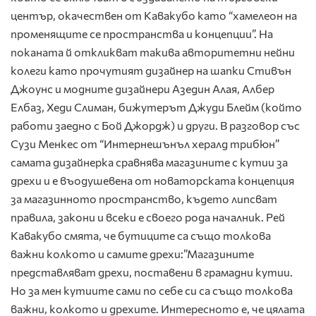
център, окачествен от Кавакубо като “хамелеон на
променящите се пространства и концепции”. На
поканата й откликват такива авторитетни нейни
колеги като прочутият дизайнер на шапки Стивън
Джоунс и модните дизайнери Азедин Алая, Албер
Елбаз, Хеди Слиман, бижутерът Джуди Блейм (който
работи заедно с Бой Джордж) и други. В разговор със
Сузи Менкес от “Интернешънъл хералд трибюн”
самата дизайнерка сравнява магазините с кутии за
дрехи и е въодушевена от новаторската концепция
за магазинното пространство, където липсват
правила, закони и всеки е своего рода началник. Рей
Кавакубо смята, че бутиците са също толкова
важни колкото и самите дрехи:”Магазините
представляват дрехи, поставени в грамадни кутии.
Но за мен кутиите сами по себе си са също толкова
важни, колкото и дрехите. Интересното е, че цялата