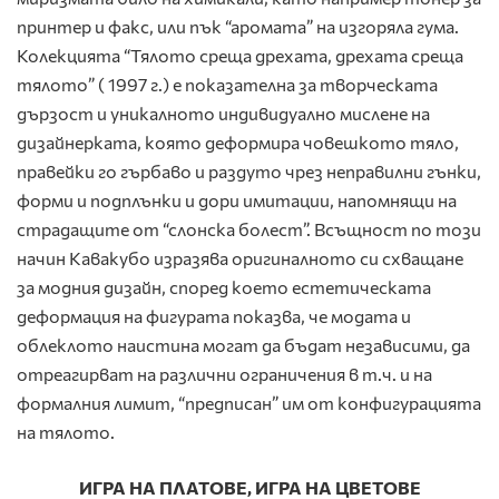
принтер и факс, или пък “аромата” на изгоряла гума.
Колекцията “Тялото среща дрехата, дрехата среща
тялото” ( 1997 г.) е показателна за творческата
дързост и уникалното индивидуално мислене на
дизайнерката, която деформира човешкото тяло,
правейки го гърбаво и раздуто чрез неправилни гънки,
форми и подплънки и дори имитации, напомнящи на
страдащите от “слонска болест”. Всъщност по този
начин Кавакубо изразява оригиналното си схващане
за модния дизайн, според което естетическата
деформация на фигурата показва, че модата и
облеклото наистина могат да бъдат независими, да
отреагирват на различни ограничения в т.ч. и на
формалния лимит, “предписан” им от конфигурацията
на тялото.
ИГРА НА ПЛАТОВЕ, ИГРА НА ЦВЕТОВЕ