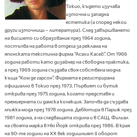
Токио, където изучава
източна и западна
естетика (а според някои
други източници – литература). След завършването
на висшето си образование през 1964 година,
постъпва на работа в отдела за реклама на
японската текстилна фирма “Асахи Касей”. От 1966
година работи като дизайнер на свободна практика,
а през 1969 година създава своя собствена модна
къща “Ком де гарсон”. Фирмата е регистрирана
официално в Токио през 1973. Първият си бутик
открива през 1975 година, когато представя и
премиерната си дамска колекция. Започва да създава
мъжка мода през 1978 година. Дебютира в Париж през
1981 година, а на следващата година и в САЩ. Филиал
на своята марка в Ню Йорк открива през 1986. В края
на 90-те години на ХХ век годишният й оборот