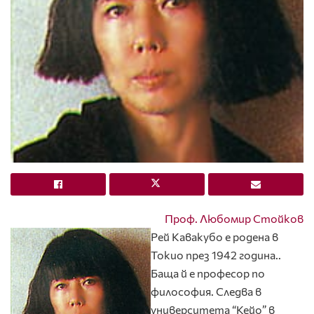
Проф. Любомир Стойков
Рей Кавакубо е родена в
Токио през 1942 година..
Баща й е професор по
философия. Следва в
университета “Кейо” в