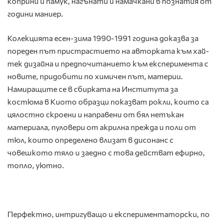
коприни и памук, нагънати и намачкани в познатия от
години маниер.
Колекцията есен-зима 1990-1991 година доказва за
пореден път пристрастието на авторката към хай-
тек дизайна и предпочитанието към експеримента с
новите, придобити по химичен път, материи.
Намиращите се в сбирката на Института за
костюма в Киото образци показват рокли, които са
цялостно скроени и направени от бял нетъкан
материала, пуловери от акрилна прежда и поли от
тюл, които определено влизат в дисонанс с
човешкото тяло и заедно с това действат ефирно,
топло, уютно.
Перфектно, интригуващо и експериментаторски, по