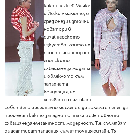
както и Исей Мияке
и Йожи Ямамото, е
сред онези източни
новатори в
дизайнерското
изкуство, които не
просто адаптират
японското
схващане за модата
и облеклото към
западната
концепция, но
успяват да наложат
собствено оригинално мислене и до голяма степен да
променят както западното, така и световното
схващане за елегантност, модерност. Т.е. съумяват
да адаптират западния към източния дизайн. Тя