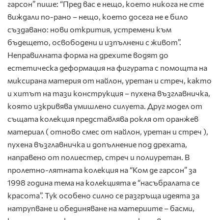
гарсон” пише: “Пред вас е нещо, което никога не сте
виждали по-рано – нещо, което досега не е било
създавано: нови открития, устремени към
бъдещето, освободени и изпълнени с живот”.
Неправилната форма на дрехите водят до
естетическа деформация на фигурата с помощта на
миксирана материя от найлон, уретан и стреч, както
и хитът на тази конструкция – пухена възглавничка,
която изкривява умишлено силуета. Друг модел от
същата колекция представлява рокля от оранжев
материал ( отново смес от найлон, уретан и стреч ),
пухена възглавничка и допълнение под дрехата,
направено от полиестер, стреч и полиуретан. В
пролетно-лятната колекция на “Ком де гарсон” за
1998 година тема на колекцията е “насъбралата се
красота”. Тук особено силно се разгръща идеята за
натрупване и обединяване на материите – басми,