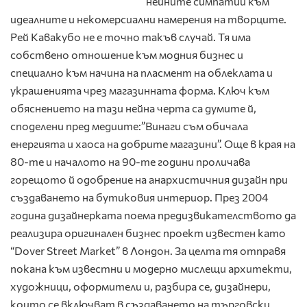
нейните симпатии към
идеалните и некомерсиални намерения на творците.
Рей Кавакубо не е точно такъв случай. Тя има
собствено отношение към модния бизнес и
специално към начина на пласмент на облеклата и
украшенията чрез магазинната форма. Ключ към
обяснението на тази нейна черта са думите й,
споделени пред медиите:”Винаги съм обичала
енергията и хаоса на добрите магазини”. Още в края на
80-те и началото на 90-те години проличава
горещото й одобрение на анархистичния дизайн при
създаването на бутиковия интериор. През 2004
година дизайнерката поема предизвикателството да
реализира оригинален бизнес проект известен като
“Dover Street Market” в Лондон. За целта тя отправя
покана към известни и модерно мислещи архитекти,
художници, оформители и, разбира се, дизайнери,
които се включват в създаването на търговски