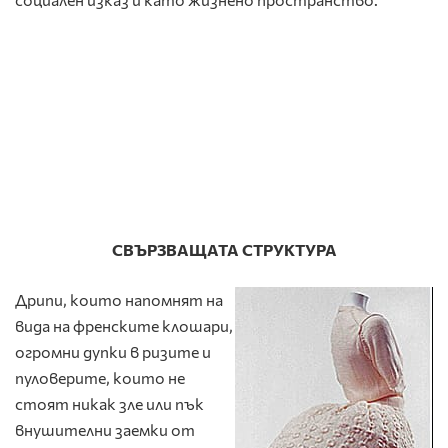
СВЪРЗВАЩАТА СТРУКТУРА
Дрипи, които напомнят на
вида на френските клошари,
огромни дупки в ризите и
пуловерите, които не
стоят никак зле или пък
внушителни заемки от