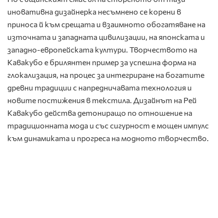
иновативна дизайнерка несъмнено се корени в
приноса й към срещата и взаимното обогатяване на
източната и западната цивилизации, на японската и
западно-европейската култури. Творчеството на
Кавакубо е брилянтен пример за успешна форма на
глокализация, на процес за интегриране на богатите
древни традиции с напредничавата технология и
новите постижения в текстила. Дизайнът на Рей
Кавакубо действа детониращо по отношение на
традиционната мода и със сигурност е мощен импулс
към динамиката и прогреса на модното творчество.