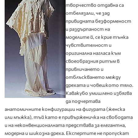
творчество отдавна са
отбелязали, че зад
привидната безформеност
и раздърпаност на
моделите й, се крие тънка
чувствителност и
оригинална нагласа към
своеобразния ритъм в
привличането и
отблъскването между
дрехата и човешкото тяло.
Кавакубо умишлено избягва
да подчертава
анатомичните конфигурации на фигурата (женска
или мъжка), тъй като е привърженичка на свободата
и на неконвенционалната предствава за елегантна,
модерна и шикозна дреха. Експертите не пропускат