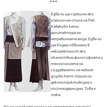
* * *
Едва ли ще сгрешим ако
оприличим стила на Рей
Кавакубо като
архитектура на
неправилната мода. Едва ли
ще бъдем обвинени в
некоректност ако
окачествим философията и
технологията на
създаването на нейния
дизайн като триум на
деконструктивизма и
постмодернизма. Това е
така.
Но същинският смисъл на стореното от тази