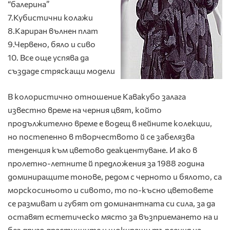
“балерина”
7.Кубистични колажи
8.Кариран вълнен плат
9.Червено, бяло и сиво
10. Все още успява да
създаде стряскащи модели
В колористично отношение Кавакубо залага
известно време на черния цвят, който
продължително време е водещ в нейните колекции,
но постепенно в творчеството й се забелязва
тенденция към цветово деакцентуване. И ако в
пролетно-летните й предложения за 1988 година
доминиращите тонове, редом с черното и бялото, са
морскосиньото и сивото, то по-късно цветовете
се размиват и губят от доминантната си сила, за да
оставят естетическо място за възприемането на и
без друго драстичните и шокиращи търсения на