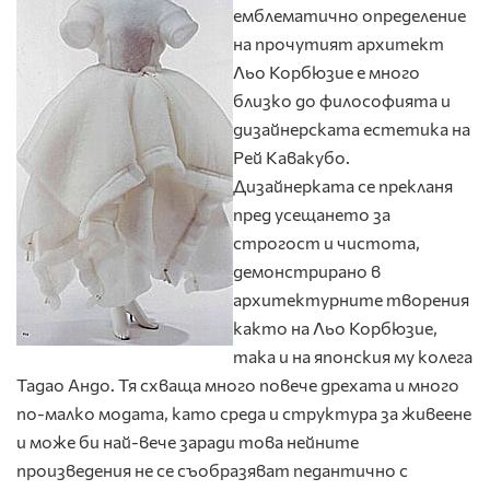
емблематично определение
на прочутият архитект
Льо Корбюзие е много
близко до философията и
дизайнерската естетика на
Рей Кавакубо.
Дизайнерката се прекланя
пред усещането за
строгост и чистота,
демонстрирано в
архитектурните творения
както на Льо Корбюзие,
така и на японския му колега
Тадао Андо. Тя схваща много повече дрехата и много
по-малко модата, като среда и структура за живеене
и може би най-вече заради това нейните
произведения не се съобразяват педантично с