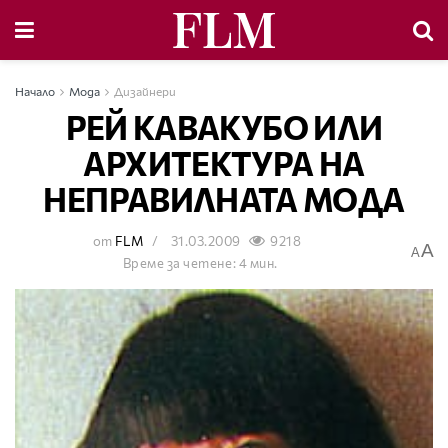
Начало
Мода
Дизайнери
РЕЙ КАВАКУБО ИЛИ
АРХИТЕКТУРА НА
НЕПРАВИЛНАТА МОДА
от
FLM
31.03.2009
9218
A
A
Време за четене: 4 мин.