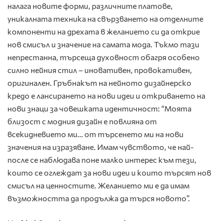
налага новите форми, различните платове,
уникалната техника на свързването на отделните
компоненти на дрехата в желанието си да открие
нов смисъл и значение на самата мода. Тъкмо тази
непрестанна, търсеща духовност обагря особено
силно нейния стил – иновативен, провокативен,
оригинален. Гръбнакът на нейното дизайнерско
кредо е лансирането на нови идеи и откриването на
нови знаци за човешката идентичност: “Моята
близост с модния дизайн е повлияна от
всекидневието ми… от търсенето ми на нови
значения на изразяване. Имам чувството, че най-
после се наблюдава поне малко интерес към тези,
които се оглеждат за нови идеи и които търсят нов
смисъл на ценностите. Желанието ми е да имам
възможността да продължа да търся новото”.