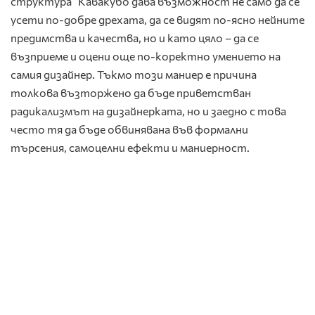
структура” Кавакубо дава възможност не само да се
усети по-добре дрехата, да се видят по-ясно нейните
предимства и качества, но и като цяло – да се
възприеме и оцени още по-коректно умението на
самия дизайнер. Тъкмо този маниер е причина
толкова възторжено да бъде приветстван
радикализмът на дизайнерката, но и заедно с това
често тя да бъде обвинявана във формални
търсения, самоцелни ефекти и маниерност.