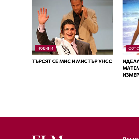
НОВИНИ
ФОТ
TЪРСЯТ СЕ MИС И MИСТЪР УНСС
ИДЕАЛ
МАТЕ
ИЗМЕР
Полезн