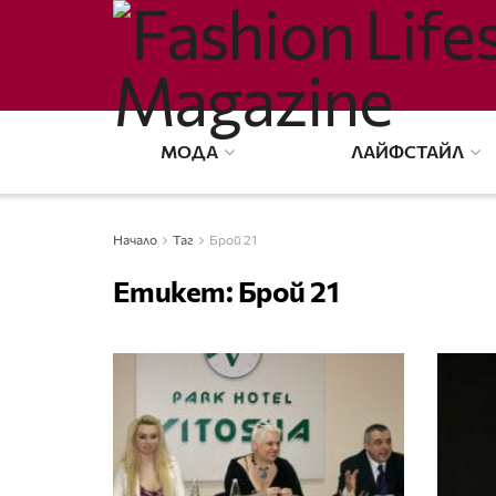
МОДА
ЛАЙФСТАЙЛ
Начало
Таг
Брой 21
Етикет:
Брой 21