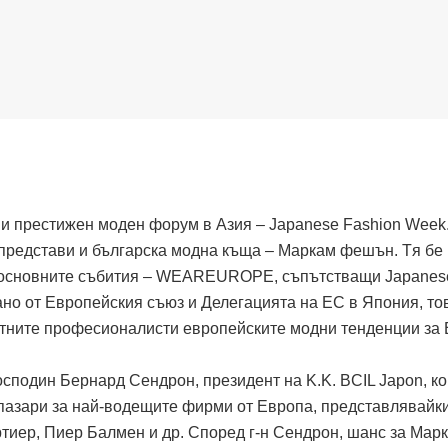
и престижен моден форум в Азия – Japanese Fashion Week
е представи и българска модна къща – Маркам фешън. Tя бе
от основните събития – WEAREUROPE, съпътстващи Japanes
ано от Европейския съюз и Делегацията на ЕС в Япония, то
тните професионалисти европейските модни тенденции за 
сподин Бернард Сендрон, президент на K.K. BCIL Japon, ко
 пазари за най-водещите фирми от Европа, представлявайк
ртиер, Пиер Балмен и др. Според г-н Сендрон, шанс за Мар