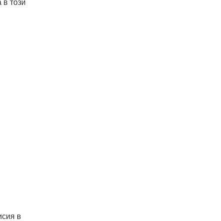
 в този
исия в