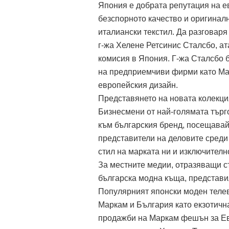
Япония е добрата репутация на е
безспорното качество и оригиналн
италиански текстил. Да разговаря
г-жа Хелене Ретсинис Сталсбо, а
комисия в Япония. Г-жа Сталсбо б
на предприемчиви фирми като Мар
европейския дизайн.
Представянето на новата колекци
Бизнесмени от най-голямата търг
към българския бренд, посещавай
представители на деловите среди
стил на марката ни и изключителн
За местните медии, отразяващи с
българска модна къща, представи
Популярният японски моден телев
Маркам и България като екзотичн
продажби на Маркам фешън за Евр