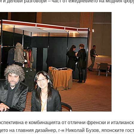
и и делови разговори – част от ежедневието на модния фор
спективна е комбинацията от отлични френски и италианск
ето на главния дизайнер, г-н Николай Бузов, японските гос