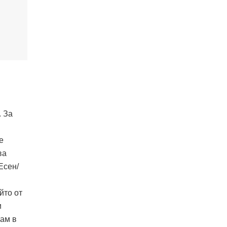
. За
e
ва
Есен/
йто от
и
кам в