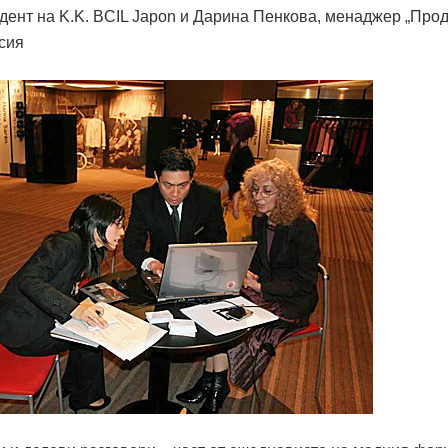
дент на K.K. BCIL Japon и Дарина Пенкова, менаджер „Про
сия