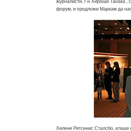
журналисти, г-н Хироши Танака , 
форум, и предложи Маркам да на
Хелене Ретсинис Сталсбо, аташе 