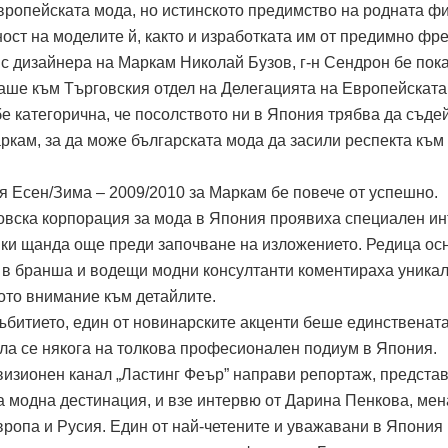
вропейската мода, но истинското предимство на родната ф
ост на моделите й, както и изработката им от предимно фре
 с дизайнера на Маркам Николай Бузов, г-н Сендрон бе пок
таше към Търговския отдел на Делегацията на Европейската
е категорична, че посолството ни в Япония трябва да съде
кам, за да може българската мода да засили респекта към
я Есен/Зима – 2009/2010 за Маркам бе повече от успешно.
овска корпорация за мода в Япония проявиха специален и
ки щанда още преди започване на изложението. Редица ос
 в бранша и водещи модни консултанти коментираха уника
ото внимание към детайлите.
ъбитието, един от новинарските акценти беше единственат
ла се някога на толкова професионален подиум в Япония.
изионен канал „Ластинг Феър” направи репортаж, предста
а модна дестинация, и взе интервю от Дарина Пенкова, ме
опа и Русия. Един от най-четените и уважавани в Япония