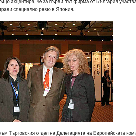
също акцентира, че за първи път фирма от България участва
прави специално ревю в Япония.
към Търговския отдел на Делегацията на Европейската ком