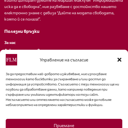
които цитират думите на Маршал Маклуън “Информацията
иска да е свободна”, ние развяваме с достойнство нашето
електронно знаме с девиза “Дайте на модата свободата,
която й се полага!”.
Полезни връзки
За нас
Декларация за поверителност
Политика за бисквитки
Управление на съгласие
За контакти
За да предоставим най-доброто изживяване, ние използваме
технологии като бисквитки за съхраняване и/или достъп до
editor@fashion-lifestyle.net
информация за устройството. Съгласието с тези технологии ще ни
позволи да обработваме данни, като например поведение при
+359 88 227 33 47
сърфиране или уникални идентификатори на този сайт.
Несъгласието или оттеглянето на съгласието може да повлияе
неблагоприятно на определени характеристики и функции.
Последвайте ни
Facebook
Приемане