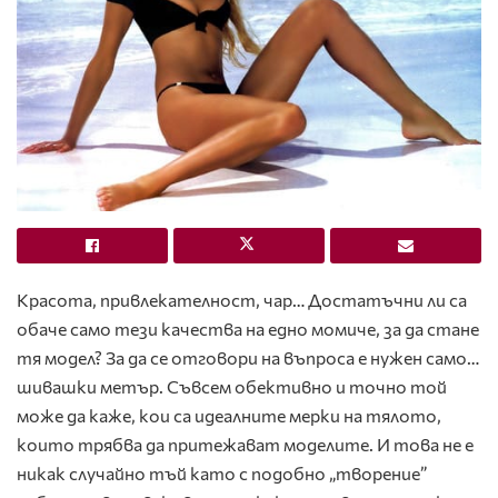
Красота, привлекателност, чар… Достатъчни ли са
обаче само тези качества на едно момиче, за да стане
тя модел? За да се отговори на въпроса е нужен само…
шивашки метър. Съвсем обективно и точно той
може да каже, кои са идеалните мерки на тялото,
които трябва да притежават моделите. И това не е
никак случайно тъй като с подобно „творение”