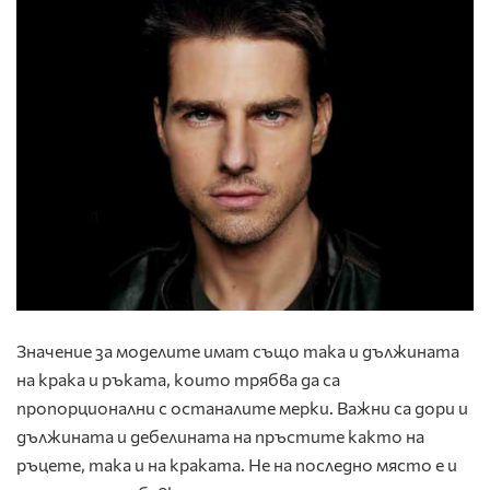
Значение за моделите имат също така и дължината
на крака и ръката, които трябва да са
пропорционални с останалите мерки. Важни са дори и
дължината и дебелината на пръстите както на
ръцете, така и на краката. Не на последно място е и