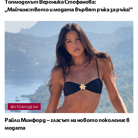
Топмоделът Вероника Стефанова:
„Майчинството и модата вървят ръка за ръка!“
ФОТОМОДЕЛИ
Райли Минфорд – гласът на новото поколение в
модата