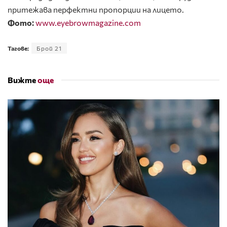
притежава перфектни пропорции на лицето.
Фото:
www.eyebrowmagazine.com
Тагове:
Брой 21
Вижте
още