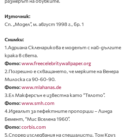
размерът на обувките.
Източник:
Сп. „Модел”, м. август 1998 г., бр. 1
Снимки:
1.Адриана Скленарикова е моделът с най-дългите
крaка в света.
Фото:
www.freecelebritywallpaper.org
2.Погрешно е схващането, че мерките на Венера
Милоска са 90-60-90.
Фото:
www.mlahanas.de
3.Ел Макферсън е известна като “Тялото”.
Фото:
www.smh.com
4.Идеалът за пефектните пропорции – Линда
Бемент, “Мис Вселена 1960”.
Фото:
corbis.com
5.Според изследвания на специалисти, Том Круз