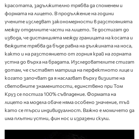
красотата, задължително трябва да споменем и
формата на лицето. В продължение на години
учените изследват закономерности в разстоянията
между отделните части на лицето. Те достигат до
извода, че дистанцията между границата на косата и
веждите трябва да бъде равна на дължината на носа,
както и на разстоянието от горния край на горната
устна до върха на брадата. Изследователите стигат
дотам, че съставят матрица на перфектното лице и
когато започват да я наслагват върху визиите на
световните знаменитости, единствено при Том
Круз се постига 100% съвпадение. Формата на
лицето на модела обаче няма особено значение, тъй
като се търси индивидуалност. Важно е момичето да
има плътни устни, фин нос и изразени скули.