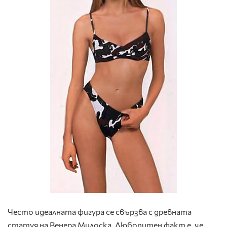
Често идеалната фигура се свързва с древната
статуя на Венера Милоска. Любопитен факт е, че