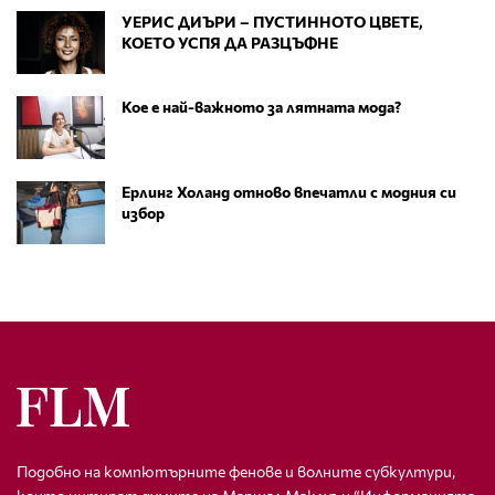
УЕРИС ДИЪРИ – ПУСТИННОТО ЦВЕТЕ,
КОЕТО УСПЯ ДА РАЗЦЪФНЕ
Кое е най-важното за лятната мода?
Ерлинг Холанд отново впечатли с модния си
избор
Подобно на компютърните фенове и волните субкултури,