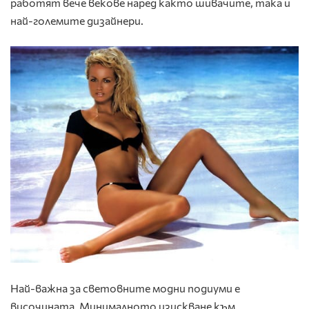
работят вече векове наред както шивачите, така и
най-големите дизайнери.
Най-важна за световните модни подиуми е
височината. Минималното изискване към