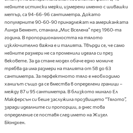
нейните истински мерки, измерени именно с шивашки
метър, са 94-66-96 сантиметра. Докато
популярните 90-60-90 принадлежат на американката
Линда Бемент, станалa „Мис Вселена” през 1960-та
година. В пропорционалността на тялото
изключително важна е и талията. Твърди се, че само
нейните размери не са променили идеала си през
вековете. За да стане модел обаче едно момиче
трябва да има размери на талията от 58 до 63
сантиметра. За перфектното тяло е необходимо
ханшът също да се вмества в определени граници –
между 87 и 95 сантиметра. В близкото минало Ел
Макферсън си беше заслужила прозвището “Тялото”,
заради идеалните си пропорции, а днес това
определение се поставя след името на Жизел
Бюндхен.