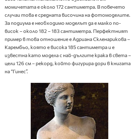
момичетата е около 172 сантиметра. В повечето
случаи това е средната височина на фотомоделите.
За подиума е необходимо моделът да е малко по-
висок – около 182 – 183 сантиметра. Перфектният
пример в това отношение е Адриана Скленарикова –
Карембьо, която е висока 185 сантиметра и е
известна като модела с най-дългите крака в света –
цели 126 см – рекорд, който фигурира дори в книгата
на “Гинес”.