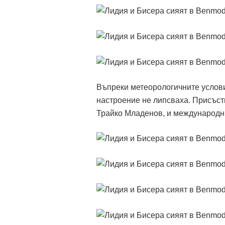
Въпреки метеорологичните условия
настроение не липсваха. Присъств
Трайко Младенов, и международни