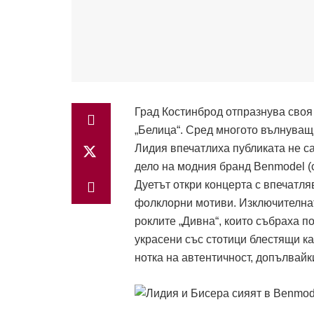
Град Костинброд отпразнува своя
„Белица“. Сред многото вълнуващ
Лидия впечатлиха публиката не са
дело на модния бранд Benmodel (
Дуетът откри концерта с впечатля
фолклорни мотиви. Изключителнат
роклите „Дивна“, които събраха п
украсени със стотици блестящи к
нотка на автентичност, допълвай