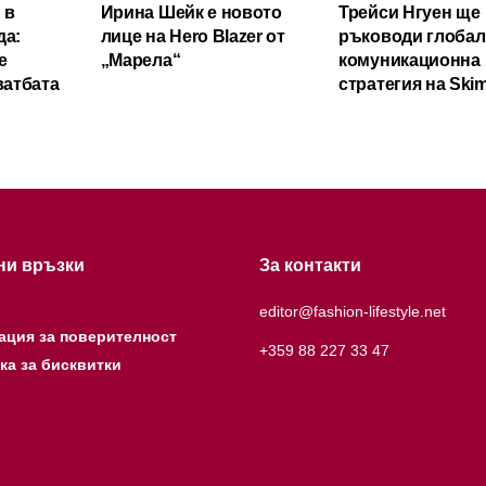
 в
Ирина Шейк е новото
Трейси Нгуен ще
да:
лице на Hero Blazer от
ръководи глобал
е
„Марела“
комуникационна
ватбата
стратегия на Ski
ни връзки
За контакти
editor@fashion-lifestyle.net
ация за поверителност
+359 88 227 33 47
ка за бисквитки