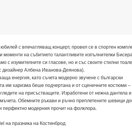
 юбилей с впечатляващ концерт, провел се в спортен компл
и моменти на събитието талантливите изпълнителки Бисера
мо с изумителните си гласове, но и със своите стилни тоале
с дизайнер Албена Иванова-Деянова).
ваща енергия, като съчета модерно звучене с български
а им харизма беше подчертана и от сценичните костюми –
огледите на присъстващите. Изработени от нежна дантела и
амъчета. Обемните ръкави и ръчно преплетените шевици д
ки перфектно модерния прочит на фолклора.