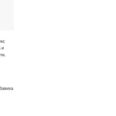
екс
 и
ти,
обавиха