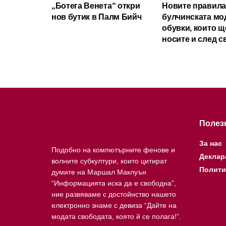
„Ботега Венета“ откри
Новите правила
нов бутик в Палм Бийч
булчинската мо
обувки, които щ
носите и след с
Полез
За нас
Подобно на компютърните фенове и
Деклар
волните субкултури, които цитират
Полити
думите на Маршал Маклуън
“Информацията иска да е свободна”,
ние развяваме с достойнство нашето
електронно знаме с девиза “Дайте на
модата свободата, която й се полага!”.