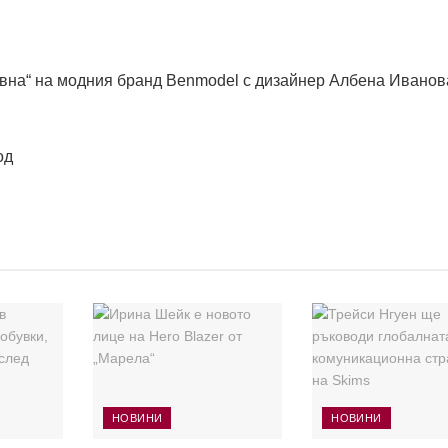
Дивна“ на модния бранд Benmodel с дизайнер Албена Иванов
од
НОВИНИ
НОВИНИ