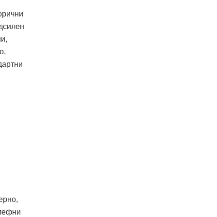
орични
одсилен
и,
о,
дартни
ерно,
елефни