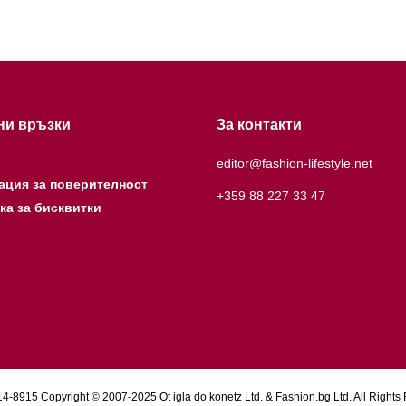
ни връзки
За контакти
editor@fashion-lifestyle.net
ация за поверителност
+359 88 227 33 47
ка за бисквитки
4-8915 Copyright © 2007-2025 Ot igla do konetz Ltd. & Fashion.bg Ltd. All Rights