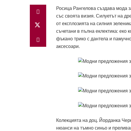
Росица Рангелова създава мода з
със своята визия. Силуетът на др
от експлозията на силния зеленик
съчетани в пълна еклектика: еко к
фъкано трико с дантела и памучно
аксесоари.
Колекцията на доц. Йорданка Чер
нюанси на тъмно синьо и прелива