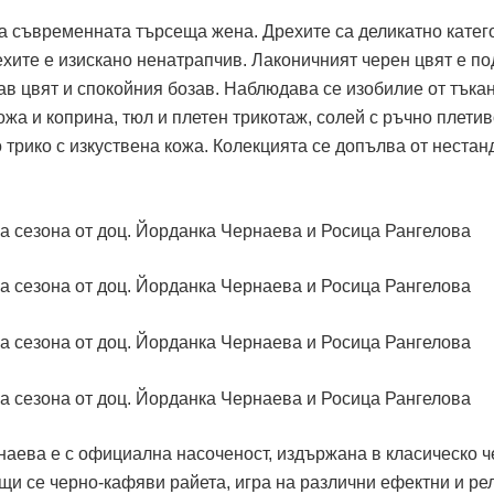
а съвременната търсеща жена. Дрехите са деликатно катег
ехите е изискано ненатрапчив. Лаконичният черен цвят е п
ав цвят и спокойния бозав. Наблюдава се изобилие от тъкан
ожа и коприна, тюл и плетен трикотаж, солей с ръчно плетив
 трико с изкуствена кожа. Колекцията се допълва от нестан
наева е с официална насоченост, издържана в класическо ч
щи се черно-кафяви райета, игра на различни ефектни и р