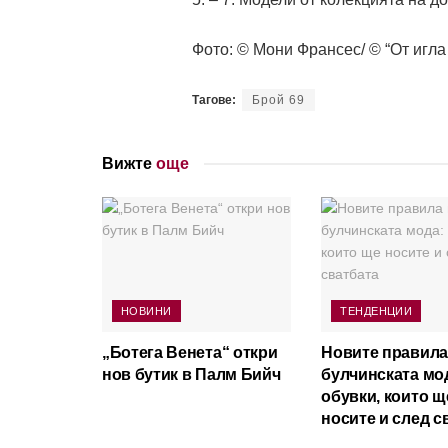
Фото: © Мони Франсес/ © “От игла
Тагове:
Брой 69
Вижте
още
НОВИНИ
ТЕНДЕНЦИИ
„Ботега Венета“ откри
Новите правила
нов бутик в Палм Бийч
булчинската мо
обувки, които щ
носите и след с