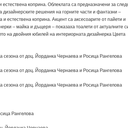
 и естествена коприна. Облеклата са предназначени за сле
а дизайнерските решения на горните части и фантазни –
 и естествена коприна. Акцент са аксесоарите от пайети и
ерки – майка и дъщеря – показаха тоалети от актуалните с
ето на двойния юбилей на интериорната дизайнерка Цвета
Росица Рангелова
доц. Йорданка Чернаева.