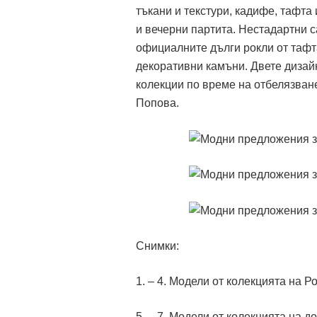
тъкани и текстури, кадифе, тафта
и вечерни партита. Нестадартни с
официалните дълги рокли от тафта
декоративни камъни. Двете дизайн
колекции по време на отбелязван
Попова.
Снимки:
1. – 4. Модели от колекцията на 
5. – 7. Модели от колекцията на 