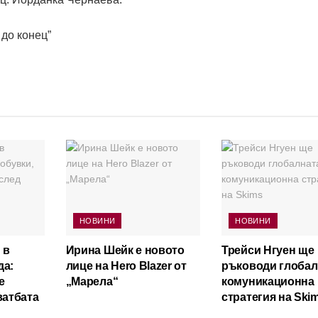
 до конец”
НОВИНИ
НОВИНИ
 в
Ирина Шейк е новото
Трейси Нгуен ще
да:
лице на Hero Blazer от
ръководи глобал
е
„Марела“
комуникационна
ватбата
стратегия на Ski