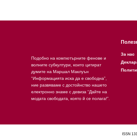
Полез
За нас
Подобно на компютърните фенове и
Деклар
волните субкултури, които цитират
Полити
думите на Маршал Маклуън
“Информацията иска да е свободна”,
ние развяваме с достойнство нашето
електронно знаме с девиза “Дайте на
модата свободата, която й се полага!”.
ISSN 131