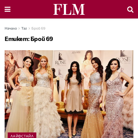
Начало
Таг
Брой 69
Етикет:
Брой 69
ЛАЙФСТАЙЛ