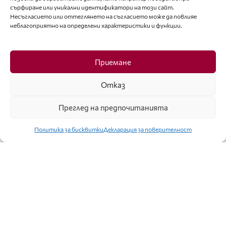
сърфиране или уникални идентификатори на този сайт.
Несъгласието или оттеглянето на съгласието може да повлияе
неблагоприятно на определени характеристики и функции.
ЛАЙФСТАЙЛ
Приемане
АКАДЕМИЯТА ЗА МОДА ОБЯВИ НАЙ-
Отказ
ЕЛЕГАНТНИТЕ БЪЛГАРИ ЗА 2013 ГОДИНА
Преглед на предпочитанията
Политика за бисквитки
Декларация за поверителност