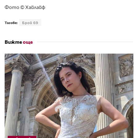
Фото © Хайлайф
Тагове:
Брой 69
Вижте
още