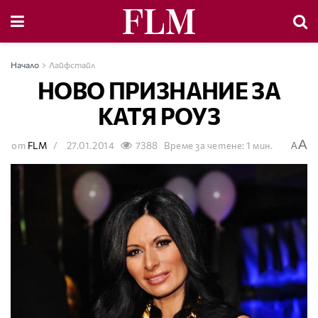
Начало
Лайфстайл
НОВО ПРИЗНАНИЕ ЗА
КАТЯ РОУЗ
A
от
FLM
27.01.2014
7388
Време за четене: 1 мин.
A