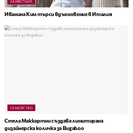
ЛАЙФСТАЙЛ
Иванина Ким търси вдъхновение в Италия
СЕМЕЙСТВО
Стела Маккартни създава лимитирана
дизайнерска количка за Bugaboo