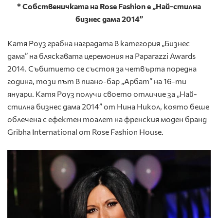
* Собственичката на Rose Fashion е „Най-стилна
бизнес дама 2014”
Катя Роуз грабна наградата в категория „Бизнес
дама” на бляскавата церемония на Paparazzi Awards
2014. Събитието се състоя за четвърта поредна
година, този път в пиано-бар „Арбат” на 16-ти
януари. Катя Роуз получи своето отличие за „Най-
стилна бизнес дама 2014” от Нина Никол, която беше
облечена с ефектен тоалет на френския моден бранд
Gribha International от Rose Fashion House.