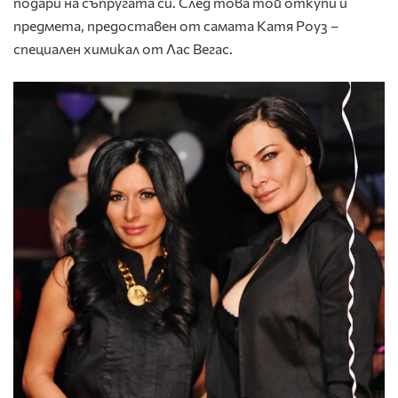
подари на съпругата си. След това той откупи и
предмета, предоставен от самата Катя Роуз –
специален химикал от Лас Вегас.