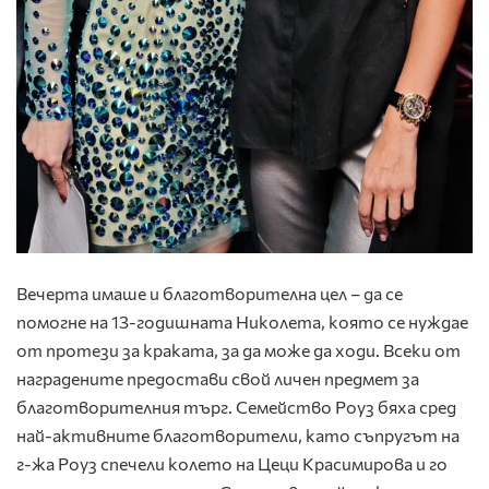
Вечерта имаше и благотворителна цел – да се
помогне на 13-годишната Николета, която се нуждае
от протези за краката, за да може да ходи. Всеки от
наградените предостави свой личен предмет за
благотворителния търг. Семейство Роуз бяха сред
най-активните благотворители, като съпругът на
г-жа Роуз спечели колето на Цеци Красимирова и го