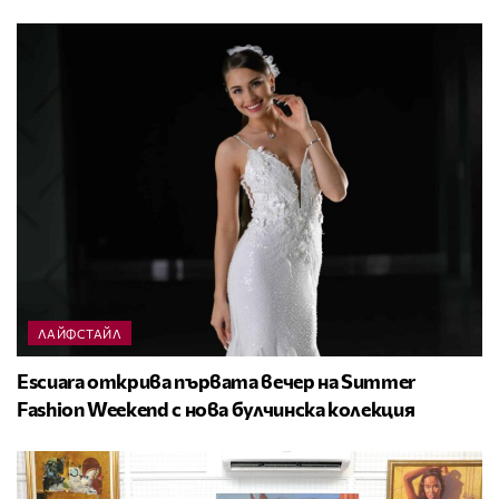
ЛАЙФСТАЙЛ
Escuara открива първата вечер на Summer
Fashion Weekend с нова булчинска колекция