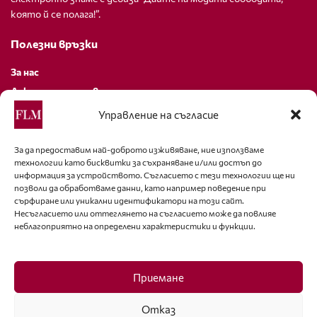
която й се полага!”.
Полезни връзки
За нас
Декларация за поверителност
Политика за бисквитки
Управление на съгласие
За контакти
За да предоставим най-доброто изживяване, ние използваме
технологии като бисквитки за съхраняване и/или достъп до
editor@fashion-lifestyle.net
информация за устройството. Съгласието с тези технологии ще ни
позволи да обработваме данни, като например поведение при
+359 88 227 33 47
сърфиране или уникални идентификатори на този сайт.
Несъгласието или оттеглянето на съгласието може да повлияе
неблагоприятно на определени характеристики и функции.
Последвайте ни
Facebook
Приемане
Отказ