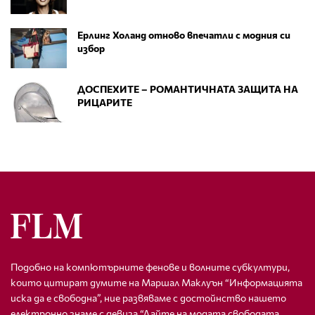
Ерлинг Холанд отново впечатли с модния си
избор
ДОСПЕХИТЕ – РОМАНТИЧНАТА ЗАЩИТА НА
РИЦАРИТЕ
Подобно на компютърните фенове и волните субкултури,
които цитират думите на Маршал Маклуън “Информацията
иска да е свободна”, ние развяваме с достойнство нашето
електронно знаме с девиза “Дайте на модата свободата,