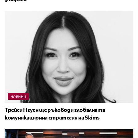
НОВИНИ
Трейси Нгуен ще ръководи глобалната
комуникационна стратегия на Skims