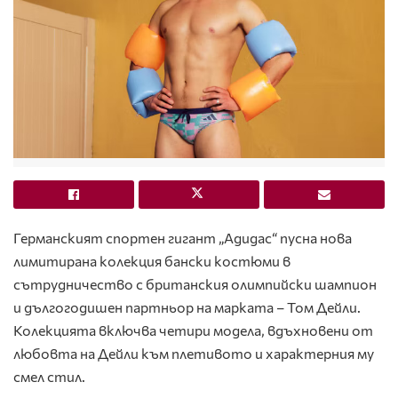
Германският спортен гигант „Адидас“ пусна нова
лимитирана колекция бански костюми в
сътрудничество с британския олимпийски шампион
и дългогодишен партньор на марката – Том Дейли.
Колекцията включва четири модела, вдъхновени от
любовта на Дейли към плетивото и характерния му
смел стил.