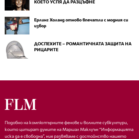
КОЕТО УСПЯ ДА РАЗЦЪФНЕ
Ерлинг Холанд отново впечатли с модния си
избор
ДОСПЕХИТЕ – РОМАНТИЧНАТА ЗАЩИТА НА
РИЦАРИТЕ
Подобно на компютърните фенове и волните субкултури,
които цитират думите на Маршал Маклуън “Информацията
иска да е свободна”, ние развяваме с достойнство нашето