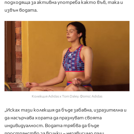
подходяща за активна употреба както във, така и
извън водата.
Колекция Adidas x Tom Daley. Фото: Adidas
„Исках тази колекция да бъде забавна, изразителна и
да насърчава хората да празнуват своята
индивидуалност. Водата трябва да бъде
пространство за всички – независимо дали