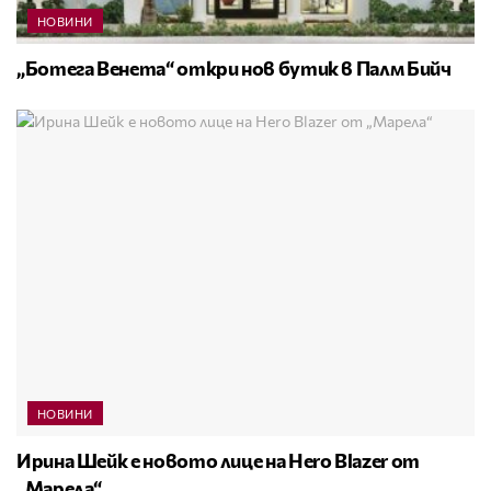
НОВИНИ
„Ботега Венета“ откри нов бутик в Палм Бийч
НОВИНИ
Ирина Шейк е новото лице на Hero Blazer от
„Марела“