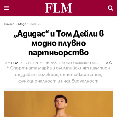
Начало
Мода
Новини
„Адидас“ и Том Дейли в
модно плувно
партньорство
A
от
FLM
21.07.2025
855
Време за четене: 1 мин.
A
* Спортната марка и олимпийският шампион
създават колекция, съчетаваща стил,
функционалност и индивидуалност