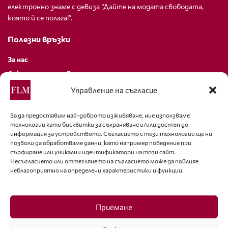
електронно знаме с девиза “Дайте на модата свободата,
която й се полага!”.
Полезни връзки
За нас
Декларация за поверителност
Политика за бисквитки
Управление на съгласие
За контакти
За да предоставим най-доброто изживяване, ние използваме
технологии като бисквитки за съхраняване и/или достъп до
editor@fashion-lifestyle.net
информация за устройството. Съгласието с тези технологии ще ни
позволи да обработваме данни, като например поведение при
+359 88 227 33 47
сърфиране или уникални идентификатори на този сайт.
Несъгласието или оттеглянето на съгласието може да повлияе
неблагоприятно на определени характеристики и функции.
Последвайте ни
Facebook
Приемане