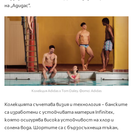
на „Адидас“.
Колекция Adidas x Tom Daley. Фото: Adidas
Колекцията съчетава визия и технология – банските
са изработени с устойчивата материя Infinitex,
която осигурява висока устойчивост на хлор и
солена вода. Шортите са с бързосъхнеща тъкан,