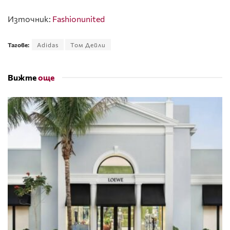
Източник:
Fashionunited
Тагове:
Adidas
Том Дейли
Вижте
още