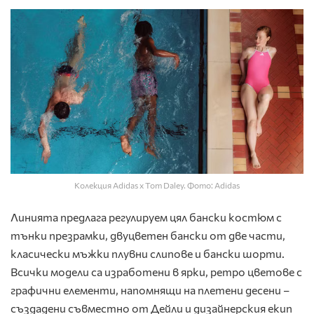
Колекция Adidas x Tom Daley. Фото: Adidas
Линията предлага регулируем цял бански костюм с
тънки презрамки, двуцветен бански от две части,
класически мъжки плувни слипове и бански шорти.
Всички модели са изработени в ярки, ретро цветове с
графични елементи, напомнящи на плетени десени –
създадени съвместно от Дейли и дизайнерския екип