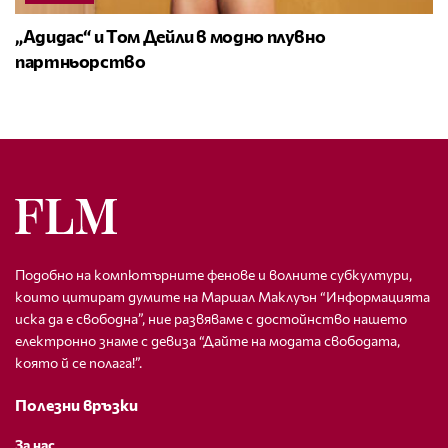
„Адидас“ и Том Дейли в модно плувно
партньорство
Подобно на компютърните фенове и волните субкултури,
които цитират думите на Маршал Маклуън “Информацията
иска да е свободна”, ние развяваме с достойнство нашето
електронно знаме с девиза “Дайте на модата свободата,
която й се полага!”.
Полезни връзки
За нас