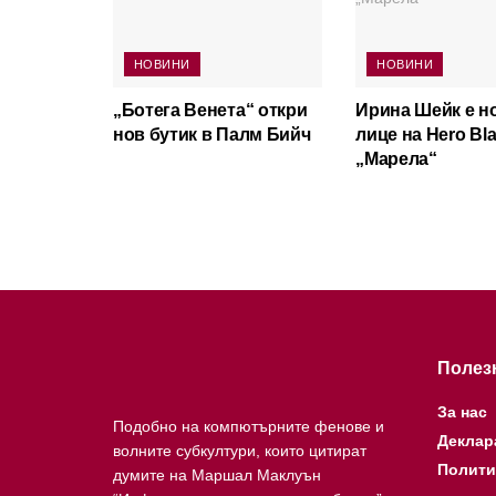
НОВИНИ
НОВИНИ
„Ботега Венета“ откри
Ирина Шейк е н
нов бутик в Палм Бийч
лице на Hero Bla
„Марела“
Полез
За нас
Подобно на компютърните фенове и
Деклар
волните субкултури, които цитират
Полити
думите на Маршал Маклуън