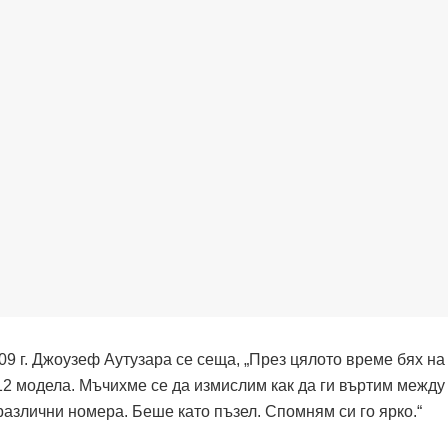
09 г. Джоузеф Аутузара се сеща, „През цялото време бях на
12 модела. Мъчихме се да измислим как да ги въртим между
различни номера. Беше като пъзел. Спомням си го ярко.“