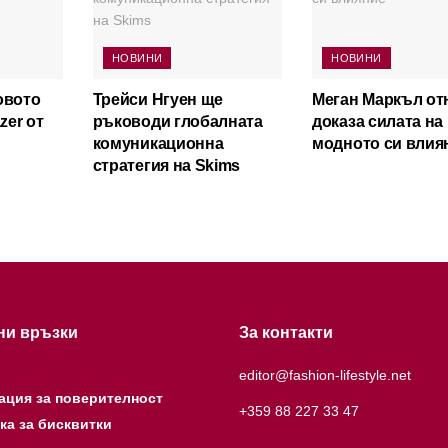
НОВИНИ
НОВИНИ
овото
Трейси Нгуен ще
Меган Маркъл от
zer от
ръководи глобалната
доказа силата на
комуникационна
модното си влия
стратегия на Skims
ни връзки
За контакти
editor@fashion-lifestyle.net
ация за поверителност
+359 88 227 33 47
ка за бисквитки