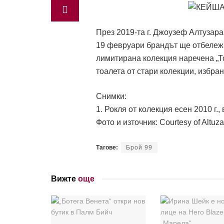
През 2019-та г. Джоузеф Алтузара
19 февруари брандът ще отбележи
лимитирана колекция наречена „То
тоалета от стари колекции, избран
Снимки:
1. Рокля от колекция есен 2010 г
Фото и източник: Courtesy of Altuza
Тагове:
Брой 99
Вижте
още