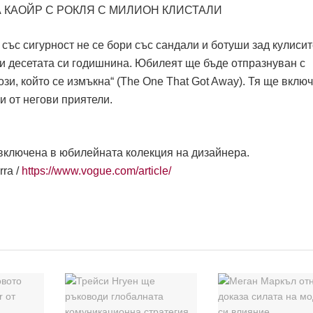
 със сигурност не се бори със сандали и ботуши зад кулисит
 десетата си годишнина. Юбилеят ще бъде отпразнуван с
зи, който се измъкна“ (The One That Got Away). Тя ще вклю
и от негови приятели.
., включена в юбилейната колекция на дизайнера.
rra /
https://www.vogue.com/article/