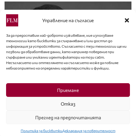
Управление на съгласие
За да предоставим най-доброто изживяване, ние използваме
технологии като бисквитки за съхраняване и/или достъп до
информация за устройството. Съгласието с тези технологии ще ни
позволи да обработваме данни, като например поведение при
сърфиране или уникални идентификатори на този сайт.
Несъгласието или оттеглянето на съгласието може да повлияе
неблагоприятно на определени характеристики и функции.
ИНТЕРВЮ
Приемане
МАРИНА МЛАДЕНОВА: В НАШАТА ПРОФЕСИЯ
Отказ
НАЙ-ЦЕННОТО Е УСМИВКАТА НА ЧОВЕКА,
КОЙТО СТАВА ОТ СТОЛА
Преглед на предпочитанията
Политика за бисквитки
Декларация за поверителност