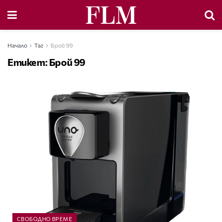
Начало
Таг
Брой 99
Етикет:
Брой 99
СВОБОДНО ВРЕМЕ