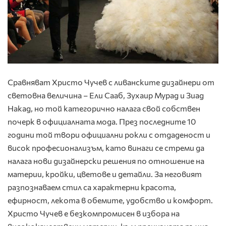
Сравняват Христо Чучев с ливанските дизайнери от
световна величина – Ели Сааб, Зухаир Мурад и Зиад
Накад, но той категорично налага свой собствен
почерк в официалната мода. През последните 10
години той твори официални рокли с отдаденост и
висок професионализъм, като винаги се стреми да
налага нови дизайнерски решения по отношение на
материи, кройки, цветове и детайли. За неговият
разпознаваем стил са характерни красота,
ефирност, лекота в обемите, удобство и комфорт.
Христо Чучев е безкомпромисен в избора на