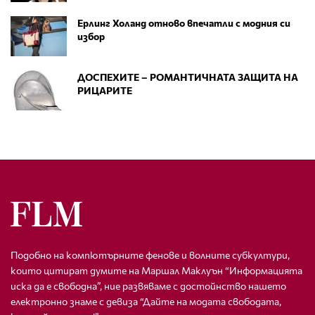
Ерлинг Холанд отново впечатли с модния си
избор
ДОСПЕХИТЕ – РОМАНТИЧНАТА ЗАЩИТА НА
РИЦАРИТЕ
Подобно на компютърните фенове и волните субкултури,
които цитират думите на Маршал Маклуън “Информацията
иска да е свободна”, ние развяваме с достойнство нашето
електронно знаме с девиза “Дайте на модата свободата,