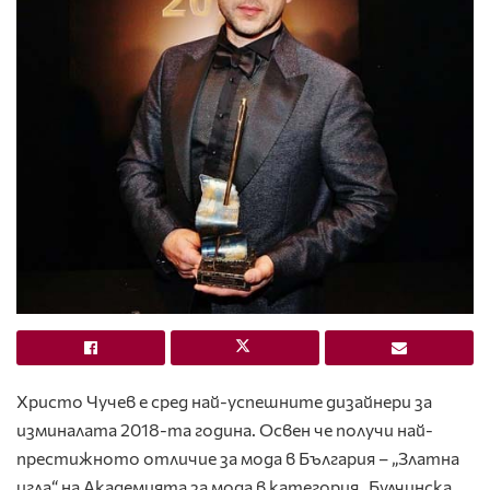
Христо Чучев е сред най-успешните дизайнери за
изминалата 2018-та година. Освен че получи най-
престижното отличие за мода в България – „Златна
игла“ на Академията за мода в категория „Булчинска