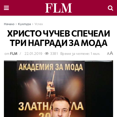
Начало
Култура
Успех
ХРИСТО ЧУЧЕВ СПЕЧЕЛИ
ТРИ НАГРАДИ ЗА МОДА
A
от
FLM
22.01.2019
3381
Време за четене: 1 мин.
A