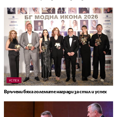
УСПЕХ
Връчени бяха големите награди за стил и успех