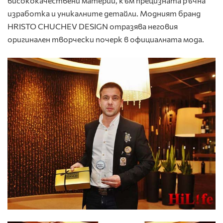
висококачествени материи, към прецизната ръчна
изработка и уникалните детайли. Модният бранд
HRISTO CHUCHEV DESIGN отразява неговия
оригинален творчески почерк в официалната мода.