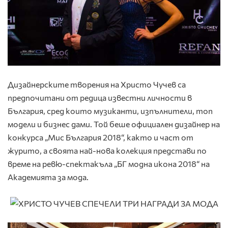
Дизайнерските творения на Христо Чучев са
предпочитани от редица известни личности в
България, сред които музиканти, изпълнители, топ
модели и бизнес дами. Той беше официален дизайнер на
конкурса „Мис България 2018“, както и част от
журито, а своята най-нова колекция представи по
време на ревю-спектакъла „БГ модна икона 2018“ на
Академията за мода.