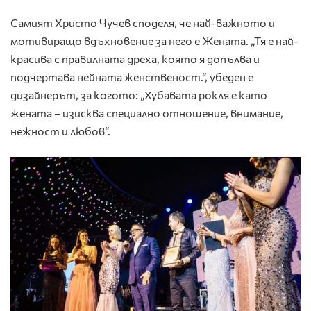
Самият Христо Чучев споделя, че най-важното и
мотивиращо вдъхновение за него е Жената. „Тя е най-
красива с правилната дреха, която я допълва и
подчертава нейната женственост.“, убеден е
дизайнерът, за когото: „Хубавата рокля е като
жената – изисква специално отношение, внимание,
нежност и любов“.