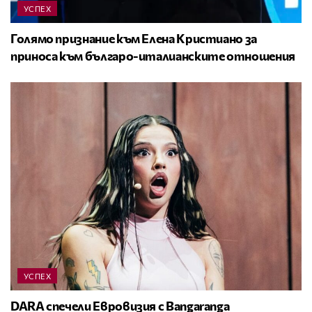
УСПЕХ
Голямо признание към Елена Кристиано за
приноса към българо-италианските отношения
УСПЕХ
DARA спечели Евровизия с Bangaranga