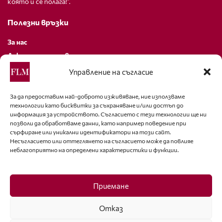
която й се полага!”.
Полезни връзки
За нас
Декларация за поверителност
Политика за бисквитки
Управление на съгласие
За контакти
За да предоставим най-доброто изживяване, ние използваме
технологии като бисквитки за съхраняване и/или достъп до
editor@fashion-lifestyle.net
информация за устройството. Съгласието с тези технологии ще ни
позволи да обработваме данни, като например поведение при
+359 88 227 33 47
сърфиране или уникални идентификатори на този сайт.
Несъгласието или оттеглянето на съгласието може да повлияе
неблагоприятно на определени характеристики и функции.
Последвайте ни
Facebook
Приемане
Отказ