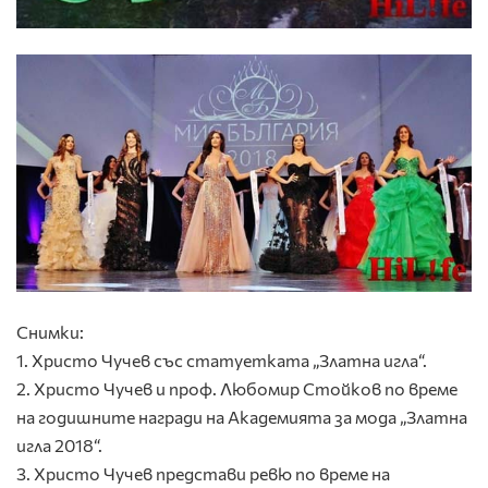
Снимки:
1. Христо Чучев със статуетката „Златна игла“.
2. Христо Чучев и проф. Любомир Стойков по време
на годишните награди на Академията за мода „Златна
игла 2018“.
3. Христо Чучев представи ревю по време на