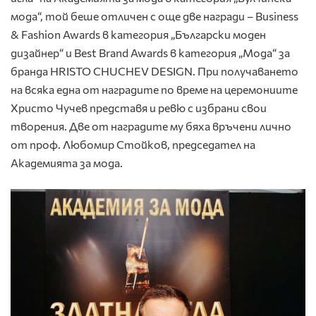
мода“, той беше отличен с още две награди – Business
& Fashion Awards в категория „Български моден
дизайнер“ и Best Brand Awards в категория „Мода“ за
бранда HRISTO CHUCHEV DESIGN. При получаването
на всяка една от наградите по време на церемониите
Христо Чучев представя и ревю с избрани свои
творения. Две от наградите му бяха връчени лично
от проф. Любомир Стойков, председател на
Академията за мода.