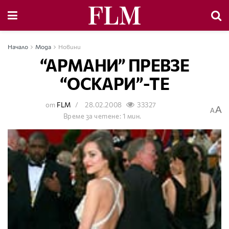
Начало
Мода
Новини
“АРМАНИ” ПРЕВЗЕ
“ОСКАРИ”-ТЕ
от
FLM
28.02.2008
33327
A
A
Време за четене: 1 мин.