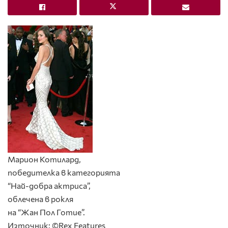
Марион Котилард,
победителка в категорията
“Най-добра актриса”,
облечена в рокля
на “Жан Пол Готие”.
Източник: ©Rex Features