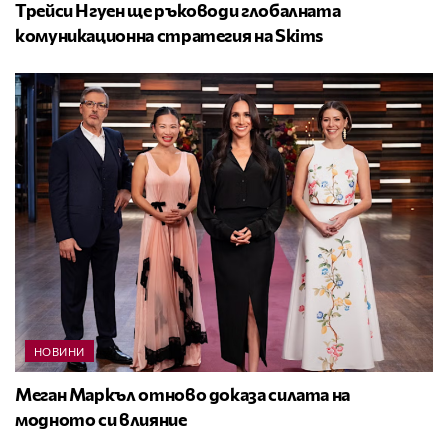
Трейси Нгуен ще ръководи глобалната
комуникационна стратегия на Skims
НОВИНИ
Меган Маркъл отново доказа силата на
модното си влияние