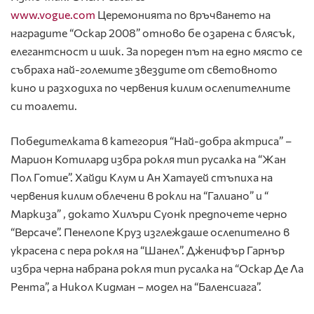
www.vogue.com
Церемонията по връчването на
наградите “Оскар 2008” отново бе озарена с блясък,
елегантсност и шик. За пореден път на едно място се
събраха най-големите звездите от световното
кино и разходиха по червения килим ослепителните
си тоалети.
Победителката в категория “Най-добра актриса” –
Марион Котилард избра рокля тип русалка на “Жан
Пол Готие”. Хайди Клум и Ан Хатауей стъпиха на
червения килим облечени в рокли на “Галиано” и “
Маркиза” , докато Хилъри Суонк предпочете черно
“Версаче”. Пенелопе Круз изглеждаше ослепително в
украсена с пера рокля на “Шанел”. Дженифър Гарнър
избра черна набрана рокля тип русалка на “Оскар Де Ла
Рента”, а Никол Кидман – модел на “Баленсиага”.