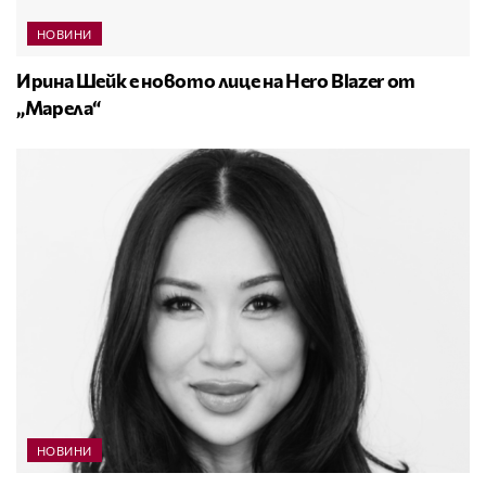
НОВИНИ
Ирина Шейк е новото лице на Hero Blazer от
„Марела“
НОВИНИ