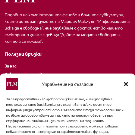
Подобно на компютърните фенове и волните субкултури,
които цитират думите на Маршал Маклуън “Информацията
иска да е свободна”, ние развяваме с достойнство нашето
електронно знаме с девиза “Дайте на модата свободата,
която й се полага!”.
Полезни връзки
За нас
Декларация за поверителност
Политика за бисквитки
Управление на съгласие
За контакти
За да предоставим най-доброто изживяване, ние използваме
технологии като бисквитки за съхраняване и/или достъп до
editor@fashion-lifestyle.net
информация за устройството. Съгласието с тези технологии ще ни
позволи да обработваме данни, като например поведение при
+359 88 227 33 47
сърфиране или уникални идентификатори на този сайт.
Несъгласието или оттеглянето на съгласието може да повлияе
неблагоприятно на определени характеристики и функции.
Последвайте ни