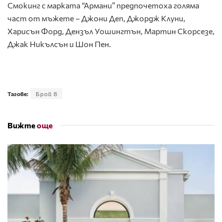
Смокинг с марката “Армани” предпочетоха голяма
част от мъжете – Джони Деп, Джордж Клуни,
Харисън Форд, Дензъл Уошингтън, Мартин Скорсезе,
Джак Никълсън и Шон Пен.
Тагове:
Брой 8
Вижте
още