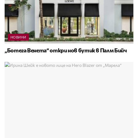
НОВИНИ
„Ботега Венета“ откри нов бутик в Палм Бийч