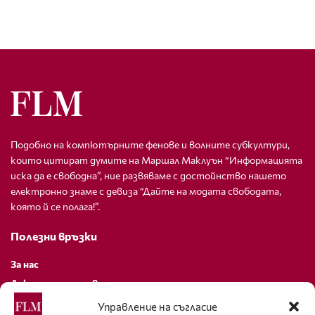
Подобно на компютърните фенове и волните субкултури,
които цитират думите на Маршал Маклуън “Информацията
иска да е свободна”, ние развяваме с достойнство нашето
електронно знаме с девиза “Дайте на модата свободата,
която й се полага!”.
Полезни връзки
За нас
Декларация за поверителност
Политика за бисквитки
Управление на съгласие