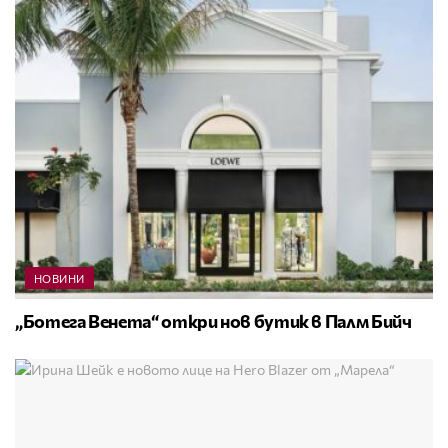
НОВИНИ
„Ботега Венета“ откри нов бутик в Палм Бийч