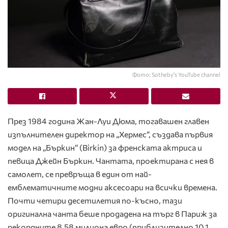
Фото: Sotheby's YouTube channel
През 1984 година Жан-Луи Дюма, тогавашен главен
изпълнителен директор на „Хермес“, създава първия
модел на „Бъркин“ (Birkin) за френската актриса и
певица Джейн Бъркин. Чантата, проектирана с нея в
самолет, се превръща в един от най-
емблематичните модни аксесоари на всички времена.
Почти четири десетилетия по-късно, тази
оригинална чанта беше продадена на търг в Париж за
рекордните 8.58 милиона евро (приблизително 10.1