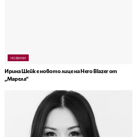
НОВИНИ
Ирина Шейк е новото лице на Hero Blazer от
„Марела“