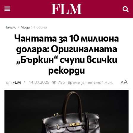
Начало
Мода
Новини
Чантата за 10 милиона
долара: Оригиналната
„Бъркин“ счупи всички
рекорди
A
от
FLM
14.07.2025
795
Време за четене: 1 мин.
A