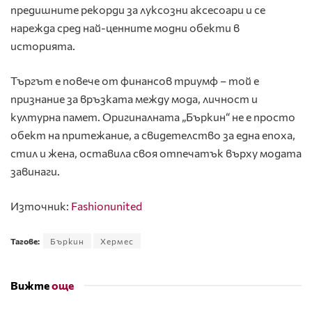
предишните рекорди за луксозни аксесоари и се
нарежда сред най-ценните модни обекти в
историята.
Търгът е повече от финансов триумф – той е
признание за връзката между мода, личност и
културна памет. Оригиналната „Бъркин“ не е просто
обект на притежание, а свидетелство за една епоха,
стил и жена, оставила своя отпечатък върху модата
завинаги.
Източник:
Fashionunited
Тагове:
Бъркин
Хермес
Вижте
още