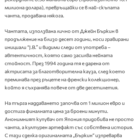
милиона долара), превръщайки се в най-скъпата
чанта, продавана някога.
Чантата, използвана лично от Джейн Бъркин в
продължение на близо десет години, носи гравирани
инициали “J.B.” и видими следи от употреба –
автентичност, която само засилва нейната
стойност. През 1994 година тя е дарена от
актрисата за благотворителна кауза, след което
преминава през ръцете на френски колекционер,
който я съхранява повече от две десетилетия.
На търга наддаването започва от 1 милион евро и
достига финалната цена за броени минути.
Анонимният купувач от Япония придобива не просто
чанта, а културен артефакт със собствена история.
С тази сделка оригиналната „Бъркин“ изпреварва