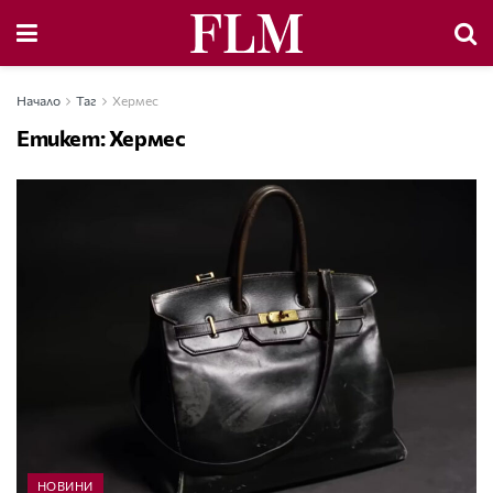
Начало
Таг
Хермес
Етикет:
Хермес
НОВИНИ