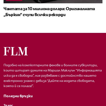
Чантата за 10 милиона долара: Оригиналната
„Бъркин“ счупи всички рекорди
Подобно на компютърните фенове и волните субкултури,
които цитират думите на Маршал Маклуън “Информацията
иска да е свободна”, ние развяваме с достойнство нашето
електронно знаме с девиза “Дайте на модата свободата,
която й се полага!”.
Полезни връзки
За нас