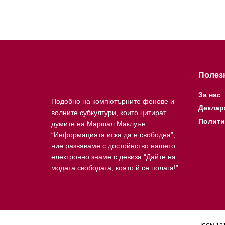
Полез
За нас
Подобно на компютърните фенове и
Деклар
волните субкултури, които цитират
Полити
думите на Маршал Маклуън
“Информацията иска да е свободна”,
ние развяваме с достойнство нашето
електронно знаме с девиза “Дайте на
модата свободата, която й се полага!”.