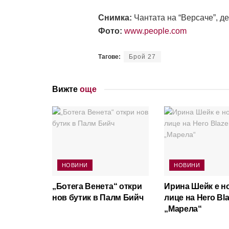
Снимка:
Чантата на “Версаче”, де
Фото:
www.people.com
Тагове:
Брой 27
Вижте
още
НОВИНИ
НОВИНИ
„Ботега Венета“ откри
Ирина Шейк е н
нов бутик в Палм Бийч
лице на Hero Bla
„Марела“