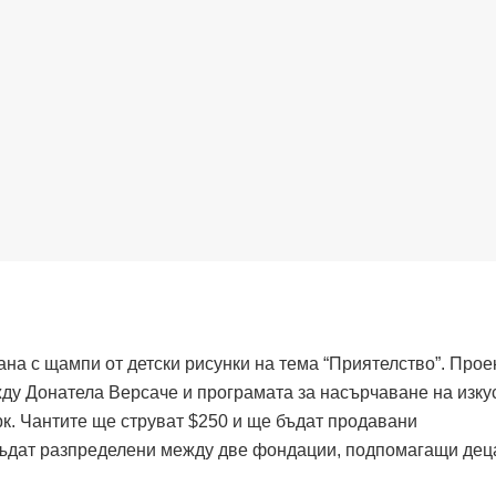
ана с щампи от детски рисунки на тема “Приятелство”. Прое
жду Донатела Версаче и програмата за насърчаване на изку
рк. Чантите ще струват $250 и ще бъдат продавани
бъдат разпределени между две фондации, подпомагащи дец