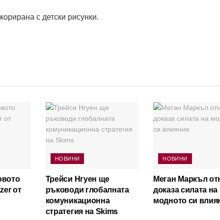
корирана с детски рисунки.
НОВИНИ
НОВИНИ
овото
Трейси Нгуен ще
Меган Маркъл от
zer от
ръководи глобалната
доказа силата на
комуникационна
модното си влия
стратегия на Skims