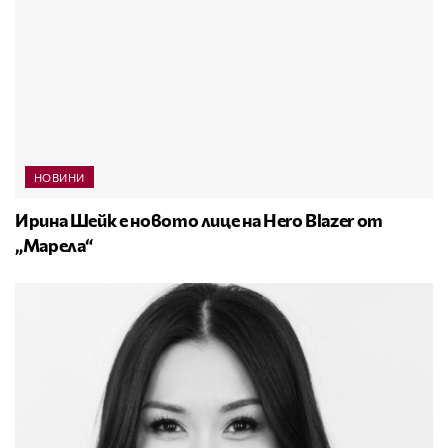
НОВИНИ
Ирина Шейк е новото лице на Hero Blazer от
„Марела“