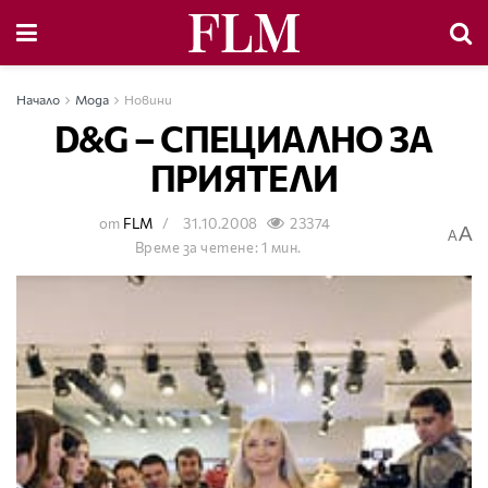
Начало
Мода
Новини
D&G – СПЕЦИАЛНО ЗА
ПРИЯТЕЛИ
от
FLM
31.10.2008
23374
A
A
Време за четене: 1 мин.