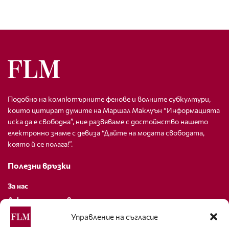
Подобно на компютърните фенове и волните субкултури,
които цитират думите на Маршал Маклуън “Информацията
иска да е свободна”, ние развяваме с достойнство нашето
електронно знаме с девиза “Дайте на модата свободата,
която й се полага!”.
Полезни връзки
За нас
Декларация за поверителност
Политика за бисквитки
Управление на съгласие