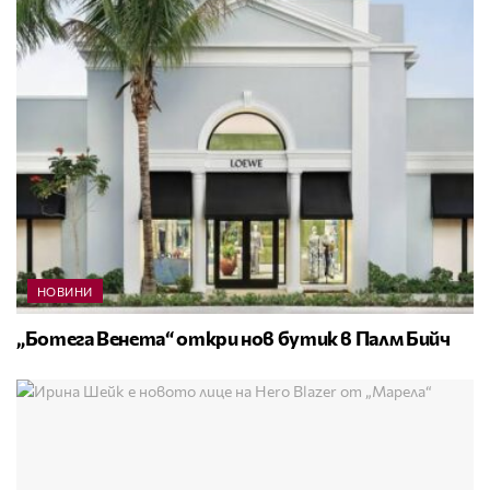
НОВИНИ
„Ботега Венета“ откри нов бутик в Палм Бийч