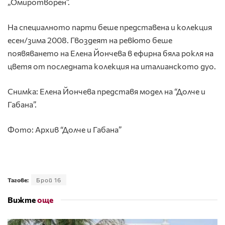
„Омиротворен”.
На специалното парти беше представена и колекция
есен/зима 2008. Гвоздеят на ревюто беше
появяването на Елена Йончева в ефирна бяла рокля на
цветя от последната колекция на италианското дуо.
Снимка: Елена Йончева представя модел на “Долче и
Габана”.
Фото: Архив “Долче и Габана”
Тагове:
Брой 16
Вижте
още