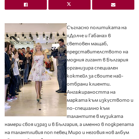
Съгласно политиката на
«Долче и Габана» в
световен мащаб,
представителството на
модния гигант в България
организира специален
коктейл за своите най-
отбрани клиенти.
Ангажираността на
марката към изкуството и
по-специално към
талантите в музиката
намери своя израз и в България, а именно в подкрепата
на талантливия поп певец Миро и неговия нов албум