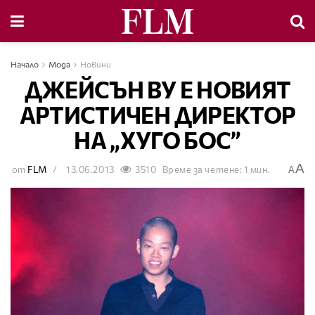
Начало
Мода
Новини
ДЖЕЙСЪН ВУ Е НОВИЯТ
АРТИСТИЧЕН ДИРЕКТОР
НА „ХУГО БОС”
A
от
FLM
13.06.2013
3510
Време за четене: 1 мин.
A