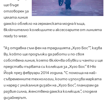
ще бъде
отговорен за
цялата линия
дамско облекло на германската модна къща,
включително колекциите и аксесоарите от линията
ready to wear.
"Аз отдавна съм фен на традицията „Хуго Бос””, казва
Ву, който ще продължи да работи и по своя
собствена линия, която включва обувки и чанти и ще
представи първата си колекция за „Хуго Бос” в Ню
Йорк през февруари 2014 година. "С помоща на най-
съвременните технологии, които използва марката
и наред с уникалния дизайн на „Хуго Бос”, планирам да
развия силна, женствена дамска колекция.”, споделя
дизайнерът.