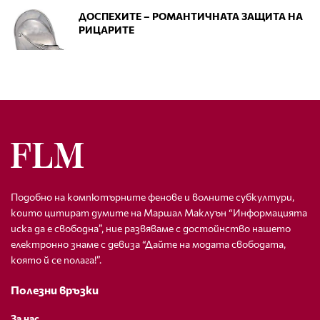
ДОСПЕХИТЕ – РОМАНТИЧНАТА ЗАЩИТА НА
РИЦАРИТЕ
Подобно на компютърните фенове и волните субкултури,
които цитират думите на Маршал Маклуън “Информацията
иска да е свободна”, ние развяваме с достойнство нашето
електронно знаме с девиза “Дайте на модата свободата,
която й се полага!”.
Полезни връзки
За нас