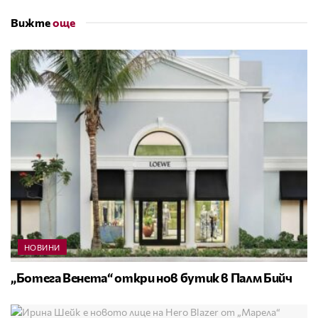
Вижте
още
НОВИНИ
„Ботега Венета“ откри нов бутик в Палм Бийч