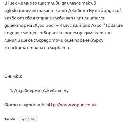
„Ние сме много щастливи да имаме такъв
изключителен талант като Джейсън Ву на борда си",
казва от своя страна главният изпълнителен
директор на „Хуго Бос” – Клаус Дитрих Ларс. "Това ще
създаде мощен, творчески подем за дамската ни
линия и ще се съсредоточи още повече върху
женската страна на марката."
Снимки:
Дизайнерът Джейсън Ву.
Фото и източник:
http://www.vogue.co.uk
Тагове:
Брой 66