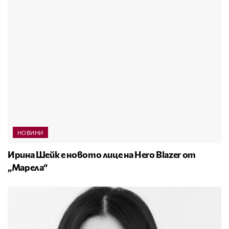
НОВИНИ
Ирина Шейк е новото лице на Hero Blazer от
„Марела“