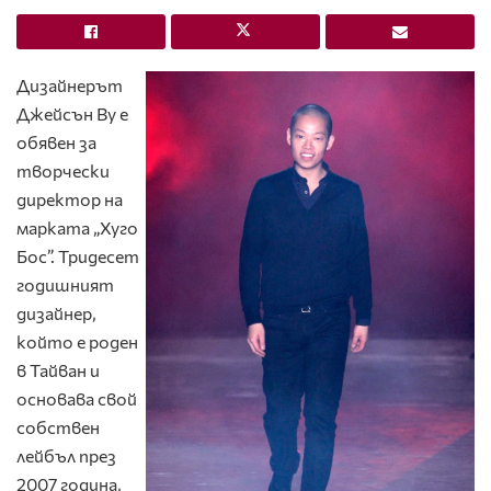
Дизайнерът
Джейсън Ву е
обявен за
творчески
директор на
марката „Хуго
Бос”. Тридесет
годишният
дизайнер,
който е роден
в Тайван и
основава свой ​​
собствен
лейбъл през
2007 година,