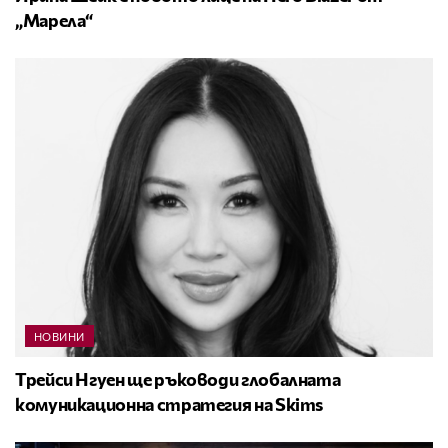
„Марела“
НОВИНИ
Трейси Нгуен ще ръководи глобалната
комуникационна стратегия на Skims