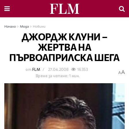
Начало
Мода
Новини
ДЖОРДЖ КЛУНИ –
ЖЕРТВА НА
ПЪРВОАПРИЛСКА ШЕГА
от
FLM
27.04.2008
16353
A
A
Време за четене: 1 мин.