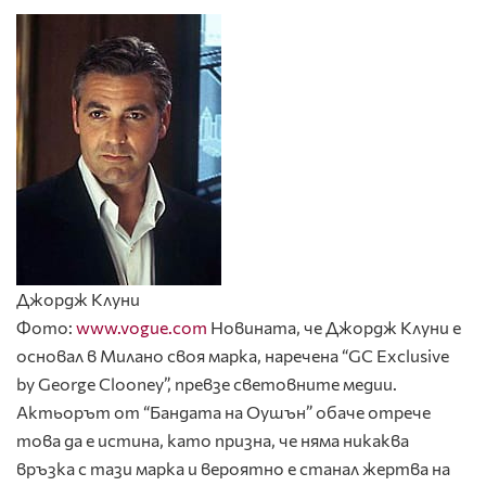
Джордж Клуни
Фото:
www.vogue.com
Новината, че Джордж Клуни е
основал в Милано своя марка, наречена “GC Exclusive
by George Clooney”, превзе световните медии.
Актьорът от “Бандата на Оушън” обаче отрече
това да е истина, като призна, че няма никаква
връзка с тази марка и вероятно е станал жертва на