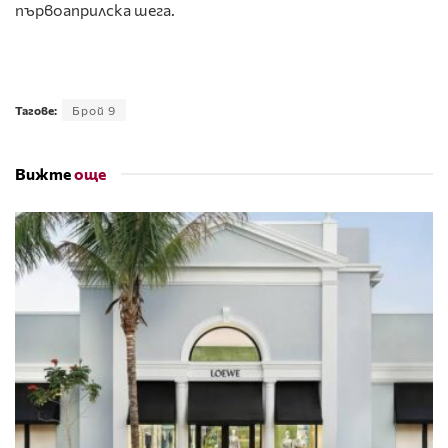
първоаприлска шега.
Тагове:
Брой 9
Вижте
още