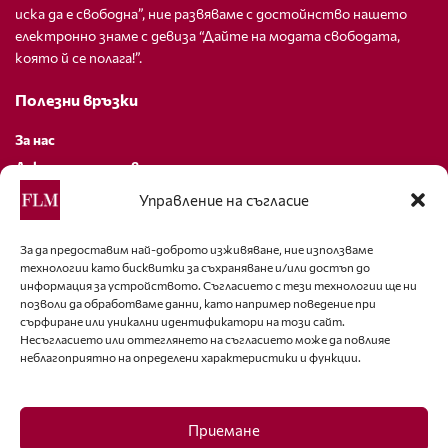
иска да е свободна”, ние развяваме с достойнство нашето
електронно знаме с девиза “Дайте на модата свободата,
която й се полага!”.
Полезни връзки
За нас
Декларация за поверителност
Политика за бисквитки
Управление на съгласие
За контакти
За да предоставим най-доброто изживяване, ние използваме
технологии като бисквитки за съхраняване и/или достъп до
editor@fashion-lifestyle.net
информация за устройството. Съгласието с тези технологии ще ни
позволи да обработваме данни, като например поведение при
+359 88 227 33 47
сърфиране или уникални идентификатори на този сайт.
Несъгласието или оттеглянето на съгласието може да повлияе
неблагоприятно на определени характеристики и функции.
Последвайте ни
Facebook
Приемане