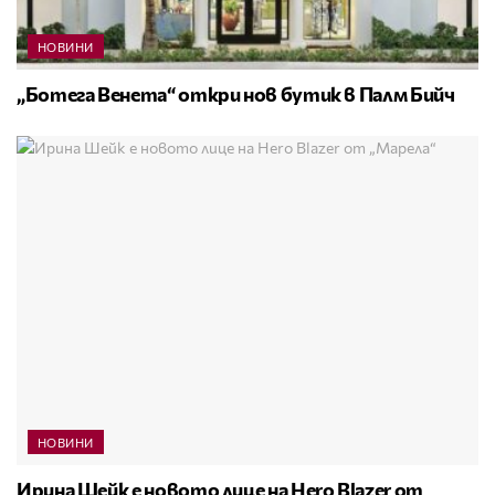
НОВИНИ
„Ботега Венета“ откри нов бутик в Палм Бийч
НОВИНИ
Ирина Шейк е новото лице на Hero Blazer от