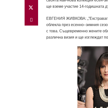
своята най-нова колекция есен-зи
ще вземе участие 14-годишната 
ЕВГЕНИЯ ЖИВКОВА: „”Екстравагант
облекла през есенно–зимния сезон
с това. Същевременно жените обле
различна визия и ще изглеждат по