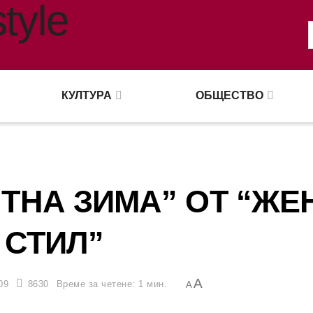
КУЛТУРА
ОБЩЕСТВО
ТНА ЗИМА” ОТ “ЖЕ
СТИЛ”
A
09
8630
Време за четене: 1 мин.
A