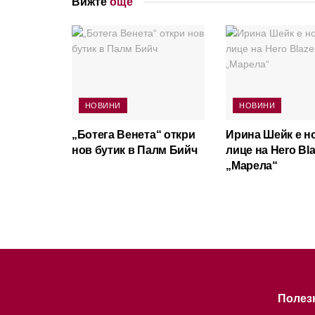
Вижте
още
НОВИНИ
НОВИНИ
„Ботега Венета“ откри
Ирина Шейк е н
нов бутик в Палм Бийч
лице на Hero Bla
„Марела“
Полез