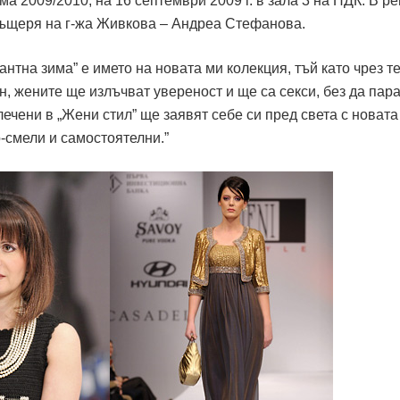
ма 2009/2010, на 16 септември 2009 г. в зала 3 на НДК. В р
дъщеря на г-жа Живкова – Андреа Стефанова.
на зима” e името на новата ми колекция, тъй като чрез т
, жените ще излъчват увереност и ще са секси, без да пар
чени в „Жени стил” ще заявят себе си пред света с новата
-смели и самостоятелни.”