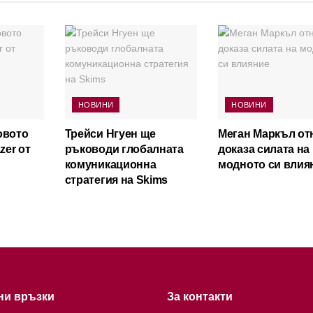
НОВИНИ
НОВИНИ
овото
Трейси Нгуен ще
Меган Маркъл от
zer от
ръководи глобалната
доказа силата на
комуникационна
модното си влия
стратегия на Skims
ни връзки
За контакти