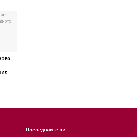
ново
ние
Последвайте ни